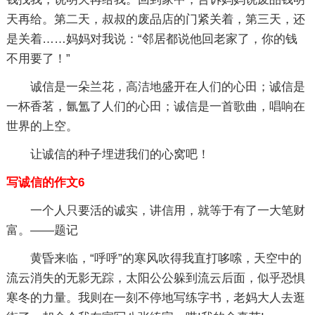
天再给。第二天，叔叔的废品店的门紧关着，第三天，还
是关着……妈妈对我说：“邻居都说他回老家了，你的钱
不用要了！”
诚信是一朵兰花，高洁地盛开在人们的心田；诚信是
一杯香茗，氤氲了人们的心田；诚信是一首歌曲，唱响在
世界的上空。
让诚信的种子埋进我们的心窝吧！
写诚信的作文6
一个人只要活的诚实，讲信用，就等于有了一大笔财
富。——题记
黄昏来临，“呼呼”的寒风吹得我直打哆嗦，天空中的
流云消失的无影无踪，太阳公公躲到流云后面，似乎恐惧
寒冬的力量。我则在一刻不停地写练字书，老妈大人去逛