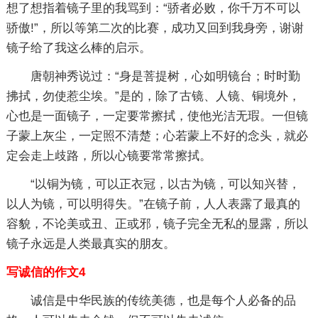
想了想指着镜子里的我骂到：“骄者必败，你千万不可以
骄傲!”，所以等第二次的比赛，成功又回到我身旁，谢谢
镜子给了我这么棒的启示。
唐朝神秀说过：“身是菩提树，心如明镜台；时时勤
拂拭，勿使惹尘埃。”是的，除了古镜、人镜、铜境外，
心也是一面镜子，一定要常擦拭，使他光洁无瑕。一但镜
子蒙上灰尘，一定照不清楚；心若蒙上不好的念头，就必
定会走上歧路，所以心镜要常常擦拭。
“以铜为镜，可以正衣冠，以古为镜，可以知兴替，
以人为镜，可以明得失。”在镜子前，人人表露了最真的
容貌，不论美或丑、正或邪，镜子完全无私的显露，所以
镜子永远是人类最真实的朋友。
写诚信的作文4
诚信是中华民族的传统美德，也是每个人必备的品