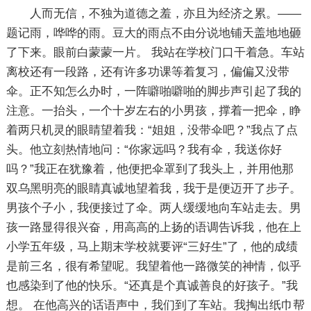
人而无信，不独为道德之羞，亦且为经济之累。——
题记雨，哗哗的雨。豆大的雨点不由分说地铺天盖地地砸
了下来。眼前白蒙蒙一片。 我站在学校门口干着急。车站
离校还有一段路，还有许多功课等着复习，偏偏又没带
伞。正不知怎么办时，一阵噼啪噼啪的脚步声引起了我的
注意。一抬头，一个十岁左右的小男孩，撑着一把伞，睁
着两只机灵的眼睛望着我：“姐姐，没带伞吧？”我点了点
头。他立刻热情地问：“你家远吗？我有伞，我送你好
吗？”我正在犹豫着，他便把伞罩到了我头上，并用他那
双乌黑明亮的眼睛真诚地望着我，我于是便迈开了步子。
男孩个子小，我便接过了伞。两人缓缓地向车站走去。男
孩一路显得很兴奋，用高高的上扬的语调告诉我，他在上
小学五年级，马上期末学校就要评“三好生”了，他的成绩
是前三名，很有希望呢。我望着他一路微笑的神情，似乎
也感染到了他的快乐。“还真是个真诚善良的好孩子。”我
想。 在他高兴的话语声中，我们到了车站。我掏出纸巾帮