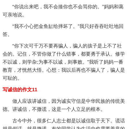
“你说出来吧，我不会揍你也不会骂你的。”妈妈和蔼
可亲地说。
“我不小心把金鱼缸给摔坏了。”我只好吞吞吐吐地回
答。
“你下次可千万不要再骗人，骗人的孩子是上不了社
会的。记住，不管你做了什么错事，都要勇于承认。修学
不以诚，则学杂;为事不以诚，则事败。”我听了妈妈一番
教育，才恍然大悟。心想：我以后再也不骗人了，骗人是
可耻的。
写诚信的作文11
做人应该讲诚信，因为诚实守信是中华民族的传统美
德。讲诚信，不撒谎，这是一个人立足的根本。
古今中外，很多仁人志士都是以诚信取于天下。谎话
就是假话，就是撒谎。有的同学认为生活中也需要善意的