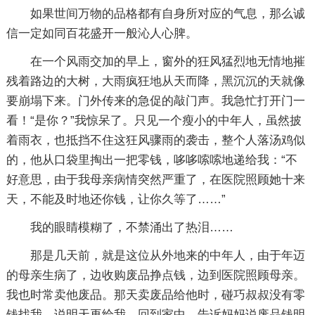
如果世间万物的品格都有自身所对应的气息，那么诚
信一定如同百花盛开一般沁人心脾。
在一个风雨交加的早上，窗外的狂风猛烈地无情地摧
残着路边的大树，大雨疯狂地从天而降，黑沉沉的天就像
要崩塌下来。门外传来的急促的敲门声。我急忙打开门一
看！“是你？”我惊呆了。只见一个瘦小的中年人，虽然披
着雨衣，也抵挡不住这狂风骤雨的袭击，整个人落汤鸡似
的，他从口袋里掏出一把零钱，哆哆嗦嗦地递给我：“不
好意思，由于我母亲病情突然严重了，在医院照顾她十来
天，不能及时地还你钱，让你久等了……”
我的眼睛模糊了，不禁涌出了热泪……
那是几天前，就是这位从外地来的中年人，由于年迈
的母亲生病了，边收购废品挣点钱，边到医院照顾母亲。
我也时常卖他废品。那天卖废品给他时，碰巧叔叔没有零
钱找我，说明天再给我。回到家中，告诉妈妈说废品钱明