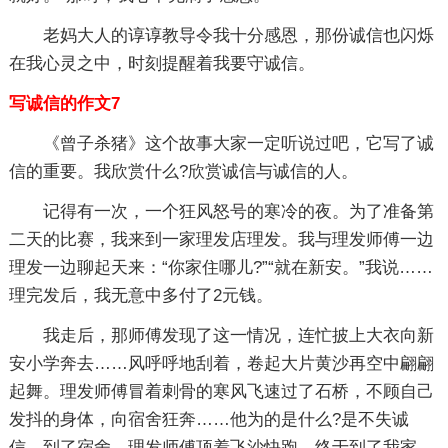
老妈大人的谆谆教导令我十分感恩，那份诚信也闪烁
在我心灵之中，时刻提醒着我要守诚信。
写诚信的作文7
《曾子杀猪》这个故事大家一定听说过吧，它写了诚
信的重要。我欣赏什么?欣赏诚信与诚信的人。
记得有一次，一个狂风怒号的寒冷的夜。为了准备第
二天的比赛，我来到一家理发店理发。我与理发师傅一边
理发一边聊起天来：“你家住哪儿?”“就在新安。”我说……
理完发后，我无意中多付了2元钱。
我走后，那师傅发现了这一情况，连忙披上大衣向新
安小学奔去……风呼呼地刮着，卷起大片黄沙再空中翩翩
起舞。理发师傅冒着刺骨的寒风飞速过了石桥，不顾自己
发抖的身体，向宿舍狂奔……他为的是什么?是不失诚
信。到了宿舍，理发师傅顶着飞沙快跑，终于到了我家。