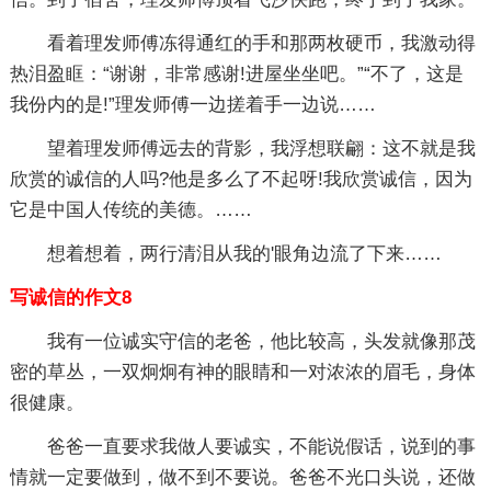
看着理发师傅冻得通红的手和那两枚硬币，我激动得
热泪盈眶：“谢谢，非常感谢!进屋坐坐吧。”“不了，这是
我份内的是!”理发师傅一边搓着手一边说……
望着理发师傅远去的背影，我浮想联翩：这不就是我
欣赏的诚信的人吗?他是多么了不起呀!我欣赏诚信，因为
它是中国人传统的美德。……
想着想着，两行清泪从我的'眼角边流了下来……
写诚信的作文8
我有一位诚实守信的老爸，他比较高，头发就像那茂
密的草丛，一双炯炯有神的眼睛和一对浓浓的眉毛，身体
很健康。
爸爸一直要求我做人要诚实，不能说假话，说到的事
情就一定要做到，做不到不要说。爸爸不光口头说，还做