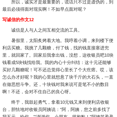
所以，诚实才是最重要的，谎话只不过是虚伪的，到
最后必须得面对现实啊！不如早点面对呢？
写诚信的作文12
诚信是人与人之间互相交流的工具。
暑假里，太阳炙烤着大地。我哼着小调，来到楼下便
利店买糖。我挑了几颗糖，付了钱，找的钱直接塞进兜
里，就回家了。回家后我拿出钱，没想，这收银员吧10块
钱看成5块钱找给我。我的内心十分纠结：这十元还能够
买好几颗糖呢！可不还总觉得心里长了个大疙瘩。哎，该
怎么办才好呢？我的心里就想悬了块千斤的大石头，一直
在做思想斗争。还，十块钱对我来说可是笔不小的数目
啊！不还，会对不住自己的良心呀。
终于，我鼓起勇气，拿着10元钱又来到便利店收银
台，胆怯地对收银员阿姨说：“阿，阿姨，您之前多找了
我五元，给你。”“谢谢你，小朋友，很抱歉！”阿姨笑盈盈