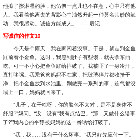
他擦了擦淋湿的脸，他仿佛一点儿也不在意，心中只有他
人。我看着他离去的背影心中油然升起一种莫名其妙的触
动，我很感动。诚信方能成人。 ——后记
写诚信的作文10
今天是个雨天，我在家闲着没事。于是，就走到金鱼
缸前看小金鱼。这时，我感到肚子有些饿，就去拿东西
吃。可一不小心把金鱼缸给摔破了。我被吓了一身冷汗，
直打哆嗦。我乘爸爸妈妈不在家，把玻璃碎片都收拾干
净，把小金鱼放到水池里。刚做完一系列的事，连气都没
喘上一口，妈妈就回来了。
“儿子，在干啥呀，你的脸色不太对，是不是身体不
舒服?”妈问。“没，没有”我有点结巴。“那，又做什么错事
了?”我内心的平静被妈妈的这一番话给打破了。
“我，我……没有干什么坏事。”我只好先应付一下。