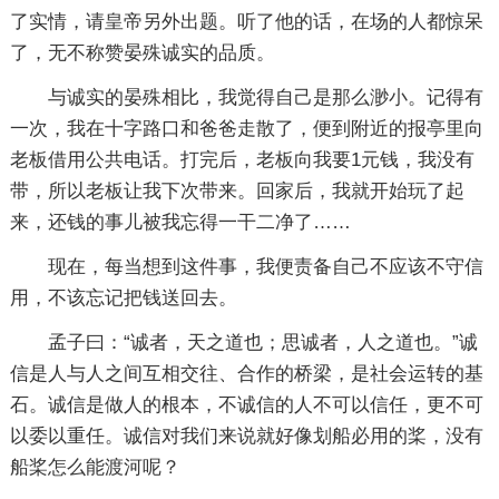
了实情，请皇帝另外出题。听了他的话，在场的人都惊呆
了，无不称赞晏殊诚实的品质。
与诚实的晏殊相比，我觉得自己是那么渺小。记得有
一次，我在十字路口和爸爸走散了，便到附近的报亭里向
老板借用公共电话。打完后，老板向我要1元钱，我没有
带，所以老板让我下次带来。回家后，我就开始玩了起
来，还钱的事儿被我忘得一干二净了……
现在，每当想到这件事，我便责备自己不应该不守信
用，不该忘记把钱送回去。
孟子曰：“诚者，天之道也；思诚者，人之道也。”诚
信是人与人之间互相交往、合作的桥梁，是社会运转的基
石。诚信是做人的根本，不诚信的人不可以信任，更不可
以委以重任。诚信对我们来说就好像划船必用的桨，没有
船桨怎么能渡河呢？