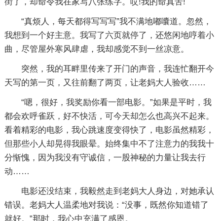
街了，却命令我在家写八张练字。哎!我的命真苦!
“真烦人，每天都得写写写”我不满地嘟囔道。忽然，
我想到一个好主意。我写了六页就停了，还悠闲地哼着小
曲，尽管屋外寒风肆虐，我却感觉不到一丝凉意。
突然，我的耳畔里传来了开门的声音，我连忙翻开今
天写的第一页，又往前翻了两页，让老妈大人验收……
“嗯，很好，我奖励你看一部电影。”如果是平时，我
都会欢呼雀跃，好不快活，可今天却怎么也高兴不起来。
看着精彩的电影，我心跳速度变得快了，电影虽然精彩，
但那些小人却晃得我眼晕。始终集中不了注意力的我我十
分惭愧，因为我没有守诚信，一股神秘的力量让我去行
动……
电影还没结束，我毅然走到老妈大人身边，对她承认
错误。老妈大人温柔地对我说：“没事，既然你知道错了
就好。”那时，我心中充满了感恩。