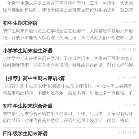
一年级学生期末评语15篇在平平淡淡的学习、工作、生活中，大家都
经常接触到评语吧，评语于细微之处肯定被评价对象的进步，鼓励其
自信。那么要怎样才能写得出好的评语呢？以下是小编...
2026-06-30
初中生期末评语
初中生期末评语无论是在学校还是在社会中，大家都经常接触到评语
吧，好的评语能给人以心理上的满足感，从而激励人们不断进取。那
么你有真正了解过评语吗？下面是小编精心整理的初中...
2026-06-30
小学学生期末差生评语
小学学生期末差生评语在学习、工作或生活中，大家都不可避免地会
接触到评语吧，评语是指含有说明、解释或评论的话。那什么样的评
语才好的评语呢？以下是小编整理的小学学生期末差...
2026-06-30
【推荐】高中生期末评语3篇
【推荐】高中生期末评语3篇高中生期末评语11. ×××在学习上要拥有
精益求精的精神，不能知足常乐，裹足不前。对自己多一点自信，多
一点肯定，多一点鼓励，让自己更加的英姿勃发。自...
2026-06-30
初中学生期末综合评语
初中学生期末综合评语在平凡的学习、工作、生活中，大家都有写评
语的经历，对评语很是熟悉吧，评语的运用比较灵活，内容、格式、
写起评语来就毫无头绪？下面是小编帮大家整理的初中学...
2026-06-30
四年级学生期末评语