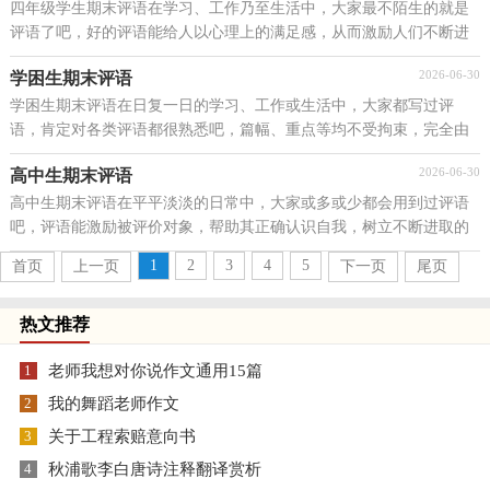
四年级学生期末评语在学习、工作乃至生活中，大家最不陌生的就是
评语了吧，好的评语能给人以心理上的满足感，从而激励人们不断进
取。那么问题来了，到底什么样的评语才是好的评语呢...
2026-06-30
学困生期末评语
学困生期末评语在日复一日的学习、工作或生活中，大家都写过评
语，肯定对各类评语都很熟悉吧，篇幅、重点等均不受拘束，完全由
考评者自由掌握，不存在标准规范。你知道评语怎样写才恰...
2026-06-30
高中生期末评语
高中生期末评语在平平淡淡的日常中，大家或多或少都会用到过评语
吧，评语能激励被评价对象，帮助其正确认识自我，树立不断进取的
信心。你所知道的评语是都是什么样子的？下面是小编为...
1
2
3
4
5
首页
上一页
下一页
尾页
热文推荐
1
老师我想对你说作文通用15篇
2
我的舞蹈老师作文
3
关于工程索赔意向书
4
秋浦歌李白唐诗注释翻译赏析