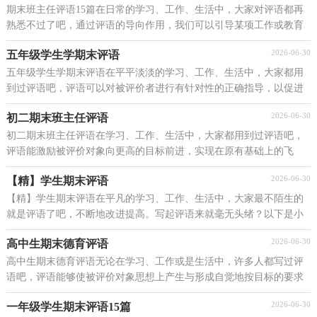
期末班主任评语15篇在日常的学习、工作、生活中，大家对评语都再
熟悉不过了吧，通过评语的导向作用，我们可以引导某项工作或教育
活动朝正确方向发展。其实很多朋友都不太清楚什么...
2026-06-30
五年级学生学期末评语
五年级学生学期末评语在平平淡淡的学习、工作、生活中，大家都用
到过评语吧，评语可以对被评价者进行有针对性的正确指导，以促进
其学习或工作的进步。你会写评语吗？下面是小编帮大...
2026-06-30
初二期末班主任评语
初二期末班主任评语在学习、工作、生活中，大家都用到过评语吧，
评语能激励被评价对象向更高的目标前进，实现在原有基础上的飞
跃。你知道评语怎样写才恰当吗？以下是小编整理的初二...
2026-06-30
【精】学生期末评语
【精】学生期末评语在平凡的学习、工作、生活中，大家最不陌生的
就是评语了吧，不断地改进提高。写起评语来就毫无头绪？以下是小
编整理的学生期末评语，希望能够帮助到大家。学生期...
2026-06-30
高中生期末德育评语
高中生期末德育评语无论在学习、工作或是生活中，许多人都写过评
语吧，评语能够使被评价对象思想上产生与形成自觉地按目标的要求
和步骤前进的意识。相信许多人会觉得评语很难写...
2026-06-30
一年级学生期末评语15篇