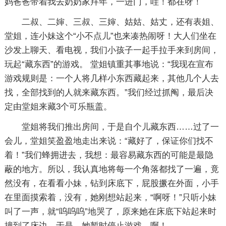
妈爸爸带着我去奶奶家拜年，一进门，哇！都在呀！
二叔、二婶、三叔、三婶、姑姑、姑丈，还有表姐、
堂姐，连小妹这个“小不点儿”也来凑热闹呀！大人们坐在
沙发上聊天、看电视，我们小孩子一起手拉手来到房间，
玩起“藏东西”的游戏。 堂姐镇重其事地说：“我现在宣布
游戏规则是：一个人将几样小东西藏起来，其他几个人去
找，全部找到的人就来藏东西。”我们经过抓阄，最后决
定由堂姐来藏3个可乐瓶盖。
堂姐将我们推出房间，于是自个儿藏东西……过了一
会儿，堂姐笑盈盈地走出来说：“藏好了，保证你们找不
着！”我们蜂拥进去，我想：最容易藏东西的可能是最隐
蔽的地方。所以，我认真地将每一个角落都找了一遍，竟
然没有，在看看小妹，钻到床底下，屁股撅在外面，小手
在里面摸索着，没有，她刚想站起来，“啊呀！”只听小妹
叫了一声，就“呜呜呜”地哭了，原来她在床底下站起来时
撞到了床边。于是，她暂时停止游戏。啊！