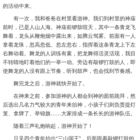
的活动中来。
有一次，我和爸爸在村里看游神。我们到村里的神庙
前时，已是人山人海。神庙前锣鼓喧天，其中一条青龙飞
舞着，龙头从鞭炮烟中露出来，如腾云驾雾。前面有一人
拿着龙珠，忽高忽低、忽左忽右，指挥着这条青龙上下左
右舞动着。舞龙的人训练有素，把龙舞得活灵活现，我目
不转睛地盯着他们的一举一动。旁边有敲锣打鼓的人，即
使舞龙的人没有跟上节奏，听到鼓声，也会找到节奏感。
舞完龙之后，游神就快开始了。
在神来之前，参加游神的人都会到神的面前跪拜，然
后选出几名力气较大的青年来抬神，小孩子们则负责提灯
笼、拿牌了、举锦旗……大家排成一条长长的游神队伍。
随着三声礼炮响起，游神开始了！
只见四个青年抬出“三山国王”，后面跟着敲锣打鼓的