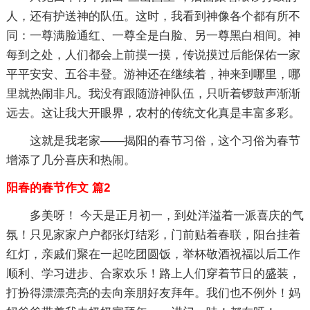
人，还有护送神的队伍。这时，我看到神像各个都有所不
同：一尊满脸通红、一尊全是白脸、另一尊黑白相间。神
每到之处，人们都会上前摸一摸，传说摸过后能保佑一家
平平安安、五谷丰登。游神还在继续着，神来到哪里，哪
里就热闹非凡。我没有跟随游神队伍，只听着锣鼓声渐渐
远去。这让我大开眼界，农村的传统文化真是丰富多彩。
这就是我老家——揭阳的春节习俗，这个习俗为春节
增添了几分喜庆和热闹。
阳春的春节作文 篇2
多美呀！ 今天是正月初一，到处洋溢着一派喜庆的气
氛！只见家家户户都张灯结彩，门前贴着春联，阳台挂着
红灯，亲戚们聚在一起吃团圆饭，举杯敬酒祝福以后工作
顺利、学习进步、合家欢乐！路上人们穿着节日的盛装，
打扮得漂漂亮亮的去向亲朋好友拜年。我们也不例外！妈