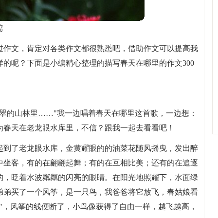
篇
过作文，肯定对各类作文都很熟悉吧，借助作文可以提高我
的呢？下面是小编精心整理的描写春天在哪里的作文300
翠的山林里……"我一边唱着春天在哪里这首歌，一边想：
为春天在老龙眼水库里，不信？跟我一起去看看吧！
起到了老龙眼水库，金黄耀眼的的油菜花随风摇曳，发出醉
中坐客，有的在翩翩起舞；有的在互相比美；还有的在追逐
的，眨着水波粼粼的闪亮的眼睛。在阳光地照耀下，水面绿
弟弟买了一个风筝，是一只鸟，我爸爸将它放飞，春姑娘看
"，风筝的线便断了，小鸟像获得了自由一样，越飞越高，