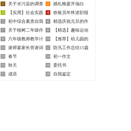
关于水污染的调查
婚礼晚宴开场白
1
2
【实用】社会实践
收银员年终述职报
报告
3
4
初中综合素质自我
精选庆祝元旦的作
报告集合9篇
5
告
6
关于植树二年级作
【精选】趣味运动
评价
7
文合集4篇
8
六年级教师教学计
【推荐】幼儿园的
文汇总八篇
9
会的作文合集六篇
10
谢师宴家长答谢词
防汛工作总结15篇
划
11
邀请函模板集锦八篇
12
春节
初一作文
13
14
秋天
委托书
15
16
成语
自我鉴定
17
18