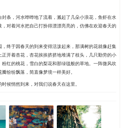
白封条，河水哗哗地了流着，溅起了几朵小浪花，鱼虾在水
肢，对着河水把自己打扮得漂漂亮亮的，仿佛在欢迎春天的
园，终于因春天的到来变得活泼起来，那满树的花就像赶集
上正开着杏花，杏花挨挨挤挤地堆满了枝头，几只勤劳的小
，粉红的桃花，雪白的梨花和那绿毯般的草地。一阵微风吹
花瓣纷纷飘落，简直像梦境一样美好。
的时候悄然到来，对我们说春天在这里。