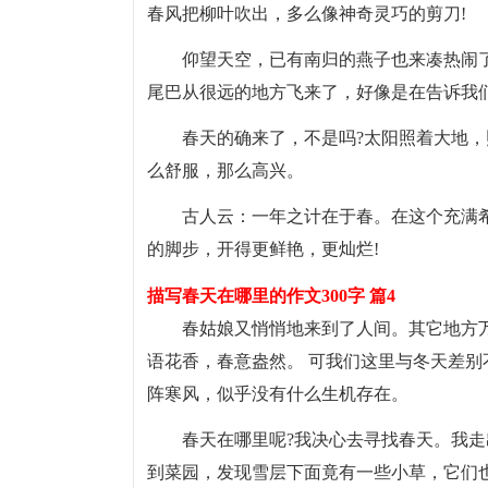
春风把柳叶吹出，多么像神奇灵巧的剪刀!
仰望天空，已有南归的燕子也来凑热闹
尾巴从很远的地方飞来了，好像是在告诉我们
春天的确来了，不是吗?太阳照着大地
么舒服，那么高兴。
古人云：一年之计在于春。在这个充满
的脚步，开得更鲜艳，更灿烂!
描写春天在哪里的作文300字 篇4
春姑娘又悄悄地来到了人间。其它地方
语花香，春意盎然。 可我们这里与冬天差
阵寒风，似乎没有什么生机存在。
春天在哪里呢?我决心去寻找春天。我
到菜园，发现雪层下面竟有一些小草，它们