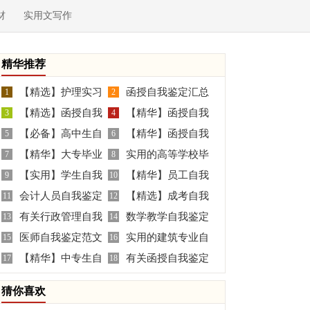
材
实用文写作
精华推荐
【精选】护理实习
函授自我鉴定汇总
1
2
【精选】函授自我
【精华】函授自我
生自我鉴定4篇
3
八篇
4
【必备】高中生自
【精华】函授自我
鉴定范文汇总5篇
5
鉴定汇总9篇
6
【精华】大专毕业
实用的高等学校毕
我鉴定锦集七篇
7
鉴定汇总5篇
8
【实用】学生自我
【精华】员工自我
生的自我鉴定三篇
9
业生登记表自我鉴定汇
10
会计人员自我鉴定
【精选】成考自我
鉴定汇总7篇
11
鉴定模板8篇
12
编6篇
有关行政管理自我
数学教学自我鉴定
13
鉴定4篇
14
医师自我鉴定范文
实用的建筑专业自
鉴定合集7篇
15
16
【精华】中专生自
有关函授自我鉴定
集合10篇
17
我鉴定3篇
18
我鉴定10篇
集合6篇
猜你喜欢