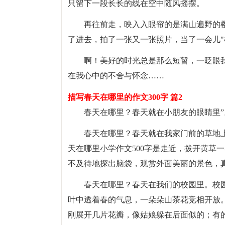
只留下一段长长的线在空中随风摇摆。
再往前走，映入入眼帘的是满山遍野的
了进去，拍了一张又一张照片，当了一会儿"
啊！美好的时光总是那么短暂，一眨眼
在我心中的不舍与怀念……
描写春天在哪里的作文300字 篇2
春天在哪里？春天就在小朋友的眼睛里
春天在哪里？春天就在我家门前的草地
天在哪里小学作文500字是走近，拨开黄草
不及待地探出脑袋，观赏外面美丽的景色，真
春天在哪里？春天在我们的校园里。校
叶中透着春的气息，一朵朵山茶花竞相开放
刚展开几片花瓣，像姑娘躲在后面似的；有