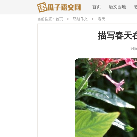
首页
语文园地
当前位置：
首页
>
话题作文
>
春天
描写春天在
时间：