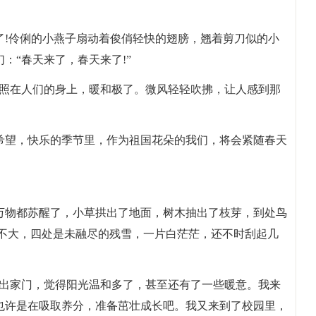
了!伶俐的小燕子扇动着俊俏轻快的翅膀，翘着剪刀似的小
：“春天来了，春天来了!”
，照在人们的身上，暖和极了。微风轻轻吹拂，让人感到那
希望，快乐的季节里，作为祖国花朵的我们，将会紧随春天
万物都苏醒了，小草拱出了地面，树木抽出了枝芽，到处鸟
别不大，四处是未融尽的残雪，一片白茫茫，还不时刮起几
走出家门，觉得阳光温和多了，甚至还有了一些暖意。我来
也许是在吸取养分，准备茁壮成长吧。我又来到了校园里，