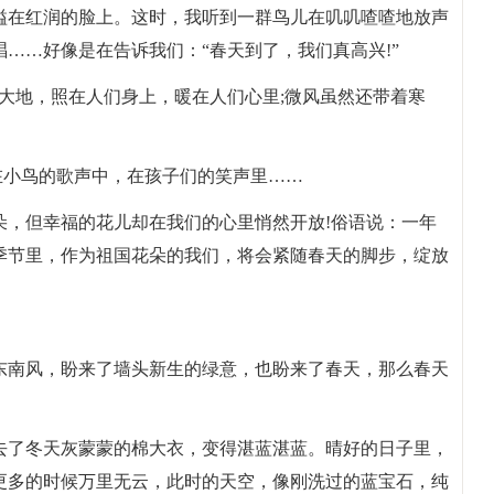
溢在红润的脸上。这时，我听到一群鸟儿在叽叽喳喳地放声
……好像是在告诉我们：“春天到了，我们真高兴!”
大地，照在人们身上，暖在人们心里;微风虽然还带着寒
在小鸟的歌声中，在孩子们的笑声里……
朵，但幸福的花儿却在我们的心里悄然开放!俗语说：一年
季节里，作为祖国花朵的我们，将会紧随春天的脚步，绽放
东南风，盼来了墙头新生的绿意，也盼来了春天，那么春天
去了冬天灰蒙蒙的棉大衣，变得湛蓝湛蓝。晴好的日子里，
更多的时候万里无云，此时的天空，像刚洗过的蓝宝石，纯