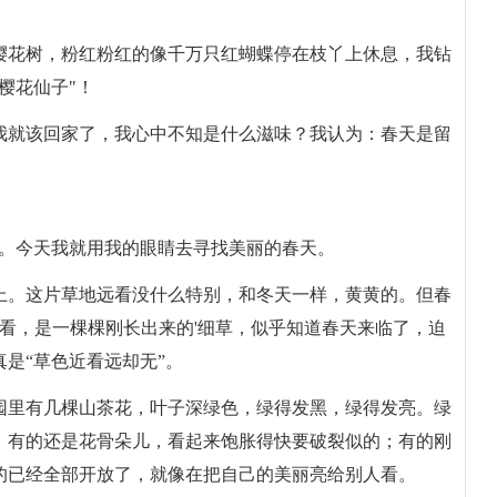
樱花树，粉红粉红的像千万只红蝴蝶停在枝丫上休息，我钻
樱花仙子"！
我就该回家了，我心中不知是什么滋味？我认为：春天是留
”。今天我就用我的眼睛去寻找美丽的春天。
上。这片草地远看没什么特别，和冬天一样，黄黄的。但春
一看，是一棵棵刚长出来的'细草，似乎知道春天来临了，迫
是“草色近看远却无”。
园里有几棵山茶花，叶子深绿色，绿得发黑，绿得发亮。绿
。有的还是花骨朵儿，看起来饱胀得快要破裂似的；有的刚
的已经全部开放了，就像在把自己的美丽亮给别人看。