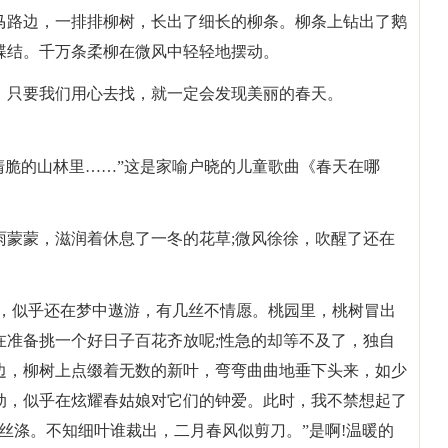
马路边，一排排柳树，长出了细长的柳条。柳条上钻出了鹅
蝶结。千万条柔柳在微风中轻轻地摆动。
，只要我们用心去找，就一定会发现美丽的春天。
清脆的山林里……”这是家喻户晓的儿童歌曲《春天在哪
雨蒙蒙，滋润着休息了一冬的花草;微风徐徐，吹醒了还在
的，似乎还在梦中遨游，有几丝不情愿。桃园里，桃树冒出
在准备挑一个好日子百花齐放呢;性急的却等不及了，独自
边，柳树上点缀着无数的新叶，弯弯曲曲地垂下头来，如少
动，似乎在炫耀春姑娘对它们的钟爱。此时，我不禁想起了
丝涤。不知细叶谁裁出，二月春风似剪刀。”是啊!温暖的