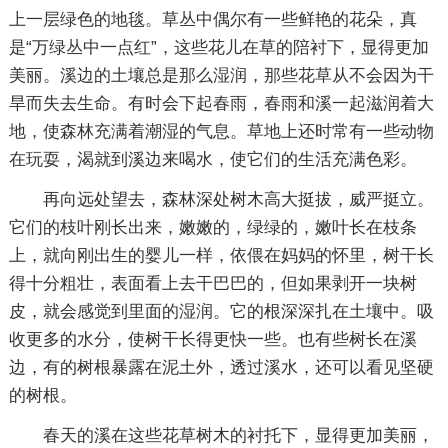
上一层绿色的地毯。草丛中偶尔有一些鲜艳的花朵，真
是“万绿丛中一点红”，这些花儿在草的陪衬下，显得更加
美丽。溪边的土壤总是那么湿润，那些花草从不会因为干
旱而失去生命。有时会下起春雨，春雨和溪一起滋润着大
地，使森林充满着潮湿的气息。草地上还时常有一些动物
在玩耍，渴就到溪边来喝水，使它们的生活充满色彩。
再向远处望去，森林深处树木高大挺拔，威严挺立。
它们的枝叶刚长出来，嫩嫩的，绿绿的，嫩叶长在枝条
上，就向刚出生的婴儿一样，依偎在妈妈的怀里，树干长
得十分粗壮，表面看上去干巴巴的，但如果剥开一块树
皮，就会感觉到里面的湿润。它的根深深扎在土壤中。吸
收更多的水分，使树干长得更快一些。也有些树长在溪
边，有的树根暴露在泥土外，透过溪水，还可以看见坚硬
的树根。
春天的溪在这些花草树木的衬托下，显得更加美丽，