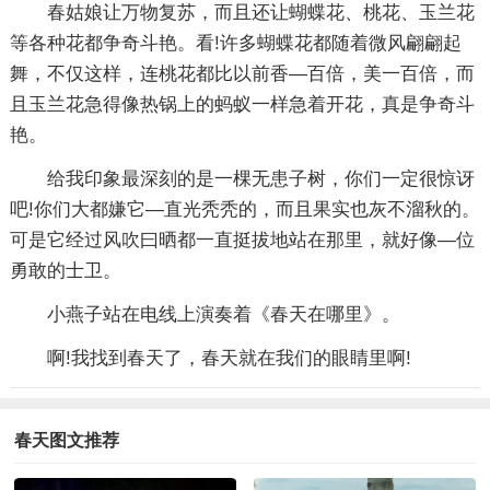
春姑娘让万物复苏，而且还让蝴蝶花、桃花、玉兰花
等各种花都争奇斗艳。看!许多蝴蝶花都随着微风翩翩起
舞，不仅这样，连桃花都比以前香—百倍，美一百倍，而
且玉兰花急得像热锅上的蚂蚁一样急着开花，真是争奇斗
艳。
给我印象最深刻的是一棵无患子树，你们一定很惊讶
吧!你们大都嫌它—直光秃秃的，而且果实也灰不溜秋的。
可是它经过风吹曰晒都一直挺拔地站在那里，就好像—位
勇敢的士卫。
小燕子站在电线上演奏着《春天在哪里》。
啊!我找到春天了，春天就在我们的眼睛里啊!
春天图文推荐