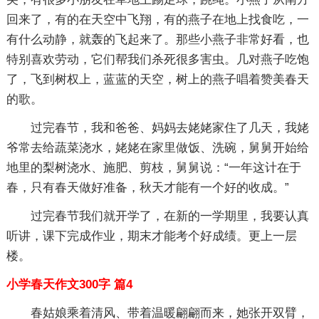
回来了，有的在天空中飞翔，有的燕子在地上找食吃，一
有什么动静，就轰的飞起来了。那些小燕子非常好看，也
特别喜欢劳动，它们帮我们杀死很多害虫。几对燕子吃饱
了，飞到树权上，蓝蓝的天空，树上的燕子唱着赞美春天
的歌。
过完春节，我和爸爸、妈妈去姥姥家住了几天，我姥
爷常去给蔬菜浇水，姥姥在家里做饭、洗碗，舅舅开始给
地里的梨树浇水、施肥、剪枝，舅舅说：“一年这计在于
春，只有春天做好准备，秋天才能有一个好的收成。”
过完春节我们就开学了，在新的一学期里，我要认真
听讲，课下完成作业，期末才能考个好成绩。更上一层
楼。
小学春天作文300字 篇4
春姑娘乘着清风、带着温暖翩翩而来，她张开双臂，