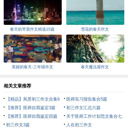
春天的早晨作文精选15篇
雪花的春天作文
美丽的春天-三年级作文
春天魔法屋作文
相关文章推荐
【精品】风景初三作文合集6
医师实习报告集合5篇
篇
【推荐】医师自我鉴定3篇
初三作文汇总六篇
【推荐】医师自我鉴定四篇
关于医师工作计划范文集合七
初三作文3篇
篇
人在初三作文