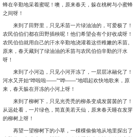
蜂在辛勤地采着蜜呢！噢，原来春天，躲在桃树与小蜜蜂
之间呀！
来到了田野里，只见禾苗一片绿油油的，可爱极了！
农民伯伯们都在田野插秧呢！他们希望会有个好收成呀！
农民伯伯就用自己的汗水辛勤地浇灌着这些稚嫩的禾苗。
原来，春天藏到了绿油油的禾苗与农民伯伯辛勤的汗水
呀！
来到了小河边，只见小河开冻了，一层层冰融化了！
河水又开始“哗啦啦——”“哗——”地唱起欢快地歌来，原
来，春天躲在开冻的小河上呀！
来到了柳树下，只见光秃秃的柳条变成发茵茵的了！
从远处看，一片绿色，简直美若天仙，原来春天睡在发芽
的柳树上呀！
再望一望柳树下的小草，一棵棵偷偷地从地里探出了