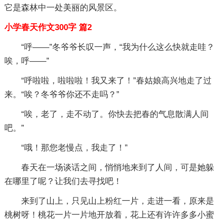
它是森林中一处美丽的风景区。
小学春天作文300字 篇2
“呼——”冬爷爷长叹一声，“我为什么这么快就走哇？
唉，呼——”
“呼啦啦，啦啦啦！我又来了！”春姑娘高兴地走了过
来。“唉？冬爷爷你还不走吗？”
“唉，老了，走不动了。你快去把春的气息散满人间
吧。”
“哦！那您老慢点，我走了！”
春天在一场谈话之间，悄悄地来到了人间，可是她躲
在哪里了呢？让我们去寻找吧！
来到了山上，只见山上粉红一片，走进一看，原来是
桃树呀！桃花一片一片地开放着，花上还有许许多多小蜜