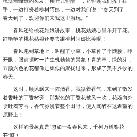
梳洗着绿绿的头发。柳叶儿也醒了，它也朝我们挥了挥
手，一边打扮着柳树阿姨，一边对我们说：“春天到了，
春天到了，欢迎你们来我这里游玩。”
春风还给桃花姑娘讲故事，桃花姑娘心里乐开了花。
红艳艳的桃花姑娘还要去跟柳树阿姨比美呢！
春风跑到草地上，叫醒了小草，小草伸了个懒腰，睁
开眼，眼前顿时一片生机勃勃的景象！青的草，绿的芽，
五颜六色的花都像赶集似的聚拢过来，形成了美不胜收的
春天。
这时，顺风飘来一阵清香。我循着香气，来到了散发
着香味的丁香树旁，那紫色的丁香花被风一吹，花蕊向外
喷吐着芳香，香气弥漫着整个田野，使人陶醉在这希望的
原野上！
这样的景象真是“忽如一夜春风来，千树万树梨花
开”呀！