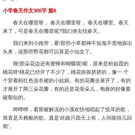
小学春天作文300字 篇6
春天在哪里呀， 春天在哪里呀， 春天在哪里。春天
来了，可是春天在哪里呢?我们便去找春天。
我们来到小路旁，看!那些小草都神不知鬼不觉地探出
头来，连那些野花都可以算是小仙女了。
咦!那朵花边还有蜜蜂和蝴蝶呢!喔，原来是粉如霞的
桃花呀!桃花已经开了不少了，桃花挨挨挤挤的，像一 个
个穿着粉红色连衣裙的小姑娘。有的花瓣全展开了，有的
才展开了两三朵花瓣，有的还是花骨朵儿，饱胀的好像要
破裂似的。
哗哗哗，看那被解冻的小溪欢快地唱起了悦耳的歌，
简直是天赖般的歌。真是‘此曲只因天上有，人间能得几回
闻’。