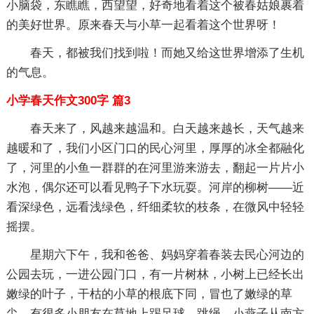
小脑袋，东瞧瞧，西望望，好奇地看着这个被春姑娘裹着
的美好世界。原来春天与小草一起看着这个世界呀！
春天，都被我们找到啦！而她又给这世界增添了生机
的气息。
小学春天作文300字 篇3
春天来了，风越来越温和。白天越来越长，天气越来
越暖和了，我们小区门口的民心河里，厚厚的冰全都融化
了，河里的小鱼一群群的在河里游来游去，翻起一片片小
水泡，偶尔还可以看见鸭子下水玩耍。河岸的柳树——近
看深绿色，远看浅绿色，纤细柔软的枝条，在微风中轻轻
摇摆。
星期六下午，我和爸爸、妈妈穿着春装去民心河边的
公园去玩，一进公园门口，有一片树林，小树上已经长出
嫩绿的叶子，干枯的小草的根底下同，冒也了嫩绿的草
尖，有很多小朋友在草地上踢足球，跳绳。小燕子从南方