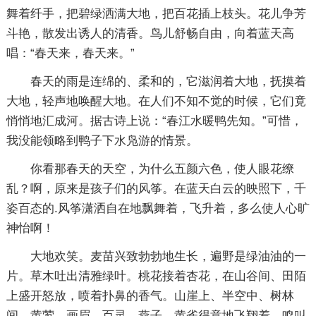
舞着纤手，把碧绿洒满大地，把百花插上枝头。花儿争芳
斗艳，散发出诱人的清香。鸟儿舒畅自由，向着蓝天高
唱：“春天来，春天来。”
春天的雨是连绵的、柔和的，它滋润着大地，抚摸着
大地，轻声地唤醒大地。在人们不知不觉的时候，它们竟
悄悄地汇成河。据古诗上说：“春江水暖鸭先知。”可惜，
我没能领略到鸭子下水凫游的情景。
你看那春天的天空，为什么五颜六色，使人眼花缭
乱？啊，原来是孩子们的风筝。在蓝天白云的映照下，千
姿百态的.风筝潇洒自在地飘舞着，飞升着，多么使人心旷
神怡啊！
大地欢笑。麦苗兴致勃勃地生长，遍野是绿油油的一
片。草木吐出清雅绿叶。桃花接着杏花，在山谷间、田陌
上盛开怒放，喷着扑鼻的香气。山崖上、半空中、树林
间，黄莺、画眉、百灵、燕子、黄雀得意地飞翔着，鸣叫