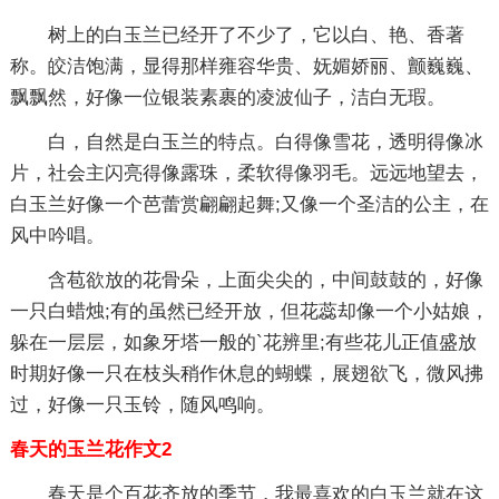
树上的白玉兰已经开了不少了，它以白、艳、香著
称。皎洁饱满，显得那样雍容华贵、妩媚娇丽、颤巍巍、
飘飘然，好像一位银装素裹的凌波仙子，洁白无瑕。
白，自然是白玉兰的特点。白得像雪花，透明得像冰
片，社会主闪亮得像露珠，柔软得像羽毛。远远地望去，
白玉兰好像一个芭蕾赏翩翩起舞;又像一个圣洁的公主，在
风中吟唱。
含苞欲放的花骨朵，上面尖尖的，中间鼓鼓的，好像
一只白蜡烛;有的虽然已经开放，但花蕊却像一个小姑娘，
躲在一层层，如象牙塔一般的`花辨里;有些花儿正值盛放
时期好像一只在枝头稍作休息的蝴蝶，展翅欲飞，微风拂
过，好像一只玉铃，随风鸣响。
春天的玉兰花作文2
春天是个百花齐放的季节，我最喜欢的白玉兰就在这