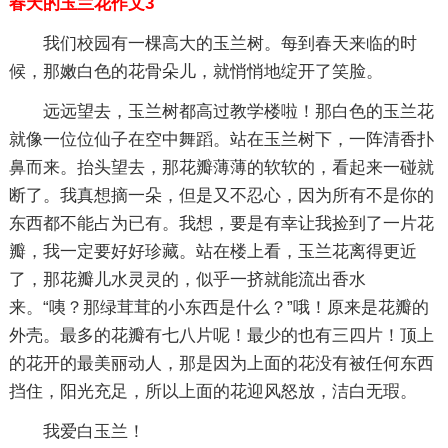
春天的玉兰花作文3
我们校园有一棵高大的玉兰树。每到春天来临的时
候，那嫩白色的花骨朵儿，就悄悄地绽开了笑脸。
远远望去，玉兰树都高过教学楼啦！那白色的玉兰花
就像一位位仙子在空中舞蹈。站在玉兰树下，一阵清香扑
鼻而来。抬头望去，那花瓣薄薄的软软的，看起来一碰就
断了。我真想摘一朵，但是又不忍心，因为所有不是你的
东西都不能占为已有。我想，要是有幸让我捡到了一片花
瓣，我一定要好好珍藏。站在楼上看，玉兰花离得更近
了，那花瓣儿水灵灵的，似乎一挤就能流出香水
来。“咦？那绿茸茸的小东西是什么？”哦！原来是花瓣的
外壳。最多的花瓣有七八片呢！最少的也有三四片！顶上
的花开的最美丽动人，那是因为上面的花没有被任何东西
挡住，阳光充足，所以上面的花迎风怒放，洁白无瑕。
我爱白玉兰！