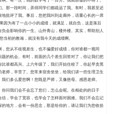
性啊。有一次，我的数学考了一百分。我就骄傲的不得了。
们。那一段时间，弄得同学们都疏远了我。有时，我甚至还
狠地批评了我。事后，您把我叫到走廊外，语重心长的一席
如果因为有了一点小小的成绩，就满足，就自负，这是落后
自负会影响你的一生。山外青山，楼外楼。其实，帮助别人
有您当初的教诲，就没有我今天的成绩啊。
啊，您从不歧视差生，也不偏爱好成绩，你对谁都一视同
问题的机会。有时，前面的几个差生回答对了，你让我们把
你比谁都高兴。上六年级了，我们开始住校了，你起早贪黑
的老师，辛苦了。您常来宿舍坐坐，给我们讲一些生理卫生
，我们多么爱您啊！您既是严师，又像慈母。感恩老师。
。你问我们会不会忘了您们，怎么会呢。在相处的的日子
自信，学会了宽容，也学会了怎样面对困难。我们不会忘记
深的地方，会有一份思念，那是给你的，请让我们为您收拾