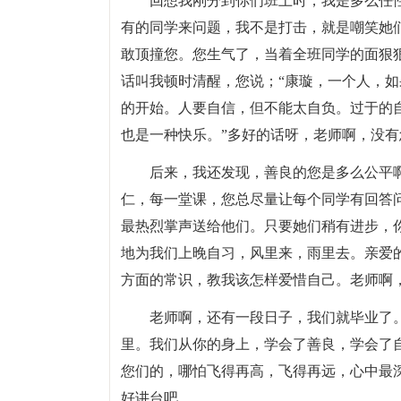
回想我刚分到你们班上时，我是多么任
有的同学来问题，我不是打击，就是嘲笑她
敢顶撞您。您生气了，当着全班同学的面狠
话叫我顿时清醒，您说；“康璇，一个人，
的开始。人要自信，但不能太自负。过于的
也是一种快乐。”多好的话呀，老师啊，没
后来，我还发现，善良的您是多么公平
仁，每一堂课，您总尽量让每个同学有回答
最热烈掌声送给他们。只要她们稍有进步，
地为我们上晚自习，风里来，雨里去。亲爱
方面的常识，教我该怎样爱惜自己。老师啊
老师啊，还有一段日子，我们就毕业了
里。我们从你的身上，学会了善良，学会了
您们的，哪怕飞得再高，飞得再远，心中最
好讲台吧。