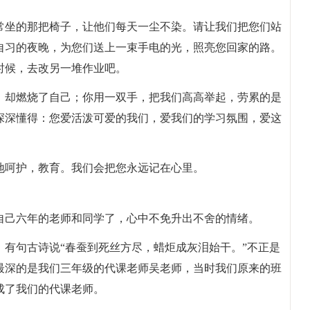
常坐的那把椅子，让他们每天一尘不染。请让我们把您们站
自习的夜晚，为您们送上一束手电的光，照亮您回家的路。
时候，去改另一堆作业吧。
，却燃烧了自己；你用一双手，把我们高高举起，劳累的是
深深懂得：您爱活泼可爱的我们，爱我们的学习氛围，爱这
地呵护，教育。我们会把您永远记在心里。
自己六年的老师和同学了，心中不免升出不舍的情绪。
有句古诗说“春蚕到死丝方尽，蜡炬成灰泪始干。”不正是
最深的是我们三年级的代课老师吴老师，当时我们原来的班
成了我们的代课老师。