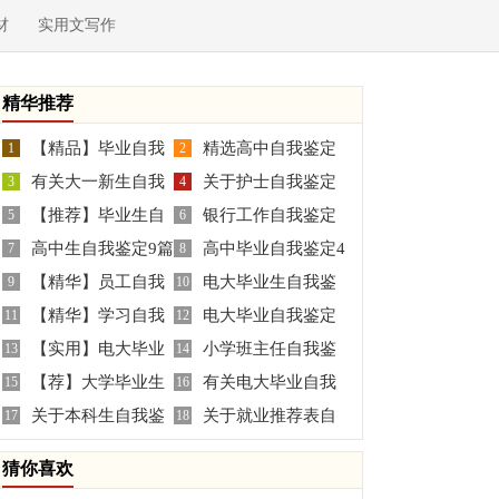
材
实用文写作
精华推荐
【精品】毕业自我
精选高中自我鉴定
1
2
有关大一新生自我
关于护士自我鉴定
鉴定四篇
3
集合十篇
4
【推荐】毕业生自
银行工作自我鉴定
鉴定范文汇总10篇
5
四篇
6
高中生自我鉴定9篇
高中毕业自我鉴定4
我鉴定范文汇编8篇
7
8
【精华】员工自我
电大毕业生自我鉴
9
篇
10
【精华】学习自我
电大毕业自我鉴定
鉴定锦集六篇
11
定
12
【实用】电大毕业
小学班主任自我鉴
鉴定合集6篇
13
14
【荐】大学毕业生
有关电大毕业自我
自我鉴定四篇
15
定
16
关于本科生自我鉴
关于就业推荐表自
自我鉴定10篇
17
鉴定范文汇编九篇
18
定3篇
我鉴定三篇
猜你喜欢