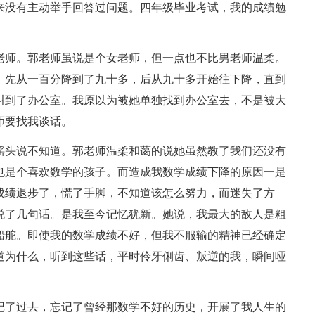
来没有主动举手回答过问题。四年级毕业考试，我的成绩勉
老师。郭老师虽说是个女老师，但一点也不比男老师温柔。
，先从一百分降到了九十多，后从九十多开始往下降，直到
叫到了办公室。我原以为被她单独找到办公室去，不是被大
师要找我谈话。
摇头说不知道。郭老师温柔和蔼的说她虽然教了我们还没有
也是个喜欢数学的孩子。而造成我数学成绩下降的原因一是
成绩退步了，慌了手脚，不知道该怎么努力，而迷失了方
说了几句话。是我至今记忆犹新。她说，我最大的敌人是粗
船舵。即使我的数学成绩不好，但我不服输的精神已经确定
道为什么，听到这些话，平时伶牙俐齿、叛逆的我，瞬间哑
记了过去，忘记了曾经那数学不好的历史，开展了我人生的