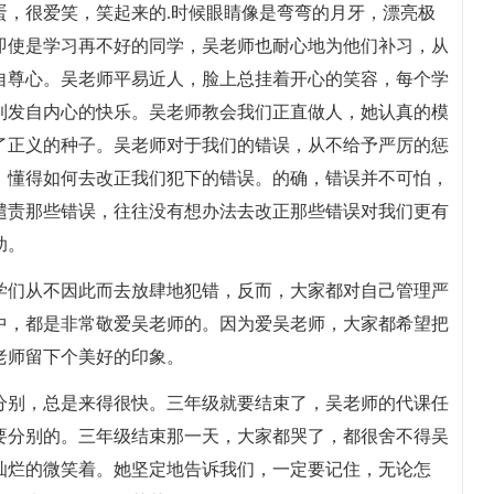
蛋，很爱笑，笑起来的.时候眼睛像是弯弯的月牙，漂亮极
即使是学习再不好的同学，吴老师也耐心地为他们补习，从
自尊心。吴老师平易近人，脸上总挂着开心的笑容，每个学
到发自内心的快乐。吴老师教会我们正直做人，她认真的模
了正义的种子。吴老师对于我们的错误，从不给予严厉的惩
，懂得如何去改正我们犯下的错误。的确，错误并不可怕，
谴责那些错误，往往没有想办法去改正那些错误对我们更有
助。
学们从不因此而去放肆地犯错，反而，大家都对自己管理严
中，都是非常敬爱吴老师的。因为爱吴老师，大家都希望把
老师留下个美好的印象。
分别，总是来得很快。三年级就要结束了，吴老师的代课任
要分别的。三年级结束那一天，大家都哭了，都很舍不得吴
灿烂的微笑着。她坚定地告诉我们，一定要记住，无论怎