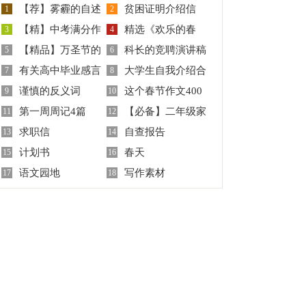
【荐】雾霾的自述
贫困证明介绍信
1
2
【精】中考满分作
精选《欢乐的春
作文9篇
3
4
【精品】万圣节的
科长的竞聘演讲稿
文
5
节》作文3篇
6
有关高中毕业感言
大学生自我介绍合
作文800字汇编8篇
7
模板汇总6篇
8
谨慎的反义词
这个春节作文400
（精选5篇）
9
集15篇
10
第一周周记4篇
【必备】二年级家
11
字五篇
12
求职信
自查报告
13
作文合集四篇
14
计划书
春天
15
16
语文园地
写作素材
17
18