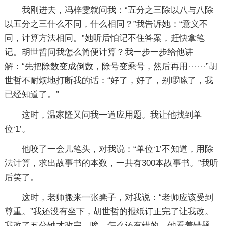
我刚进去，冯梓雯就问我：“五分之三除以八与八除
以五分之三什么不同，什么相同？”我告诉她：“意义不
同，计算方法相同。”她听后怕记不住答案，赶快拿笔
记。胡世哲问我怎么简便计算？我一步一步给他讲
解：“先把除数变成倒数，除号变乘号，然后再用······”胡
世哲不耐烦地打断我的话：“好了，好了，别啰嗦了，我
已经知道了。”
这时，温家隆又问我一道应用题。我让他找到单
位‘1’。
他咬了一会儿笔头，对我说：“单位‘1’不知道，用除
法计算，求出故事书的本数，一共有300本故事书。”我听
后笑了。
这时，老师搬来一张凳子，对我说：“老师应该受到
尊重。”我还没有坐下，胡世哲的报纸订正完了让我改。
我改了五分钟才改完。唉，怎么还有错的。他看着错题，