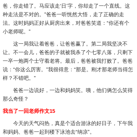
爸，你走错了。马应该走‘日’字，你却走了一个直线。这
种走法是不对的。”爸爸一听恍然大悟，走了正确的走
法。这时妈妈正好从厨房出来，对爸爸笑道：“你还有个
小老师呢。”
这一局我让着爸爸，让爸爸赢了。第二局我坚决不
让。不一会儿，爸爸的子就被我杀了个七零八落，只剩下
一卒一炮两个士守着老将。最后，爸爸被我打败了。爸爸
说：“你这么厉害。”我很得意：“那是。刚才那老师当得怎
样？不错吧。”
爸爸一边说好，一边和妈妈笑。咦，他们俩怎么笑得
那么奇怪？
我当了一回老师作文15
今天的天气闷热，真是个适合游泳的好日子，下午我
和妈妈、爸爸一起到楼下泳池去“纳凉”。