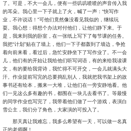
了。可是，不大一会儿，便有一些叽叽喳喳的声音传入我
的耳朵。我心里一下子就上了火，喊了一声：“快写作
业，不许说话！”可他们竟然像没看见我似的，继续玩
耍。我心想：得想个办法对付他们，让他们静下来。于
是，我来到我的卧室，在一张纸上写下了每节课的任务。
我把“计划”贴在了墙上，他们一下子都轰到了墙边，争抢
着向前来看，看过后，急忙安静坐下了写作业了。不一会
儿，他们有的开始让我给他们听写词语，有的来给我读课
文，有的要给我背诗，我忙得不可开交，一会儿就满头大
汗。作业提前写完的总要捣乱别人，我就把我书架上的故
事书还有绘本，搬来一大堆，让他们在一旁安静地看。他
们一见这么多有趣的书，都围在一块儿去看书了。等最慢
的同学作业也写完了，我带着他们做了一个游戏，表演白
雪公主，我们分了角色，大家演的可投入了。
那天真让我难忘，我多么希望有一天，可以做一名真
正的老师啊！