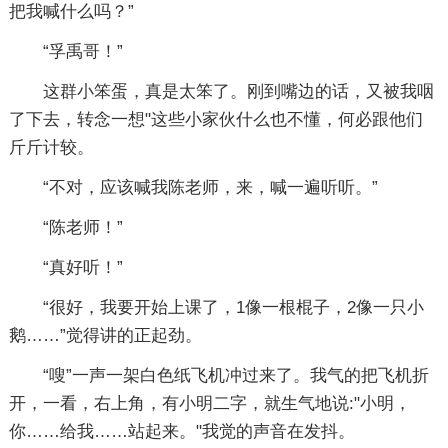
把我喊什么吗？”
“孚禹哥！”
这群小笨蛋，真是太笨了。刚到嘴边的话，又被我咽
了下去，转念一想"这些小家伙什么也不懂，何必跟他们
斤斤计较。
“不对，应该喊我陈老师，来，喊一遍听听。”
“陈老师！”
“真好听！”
“很好，我要开始上课了，1像一根棍子，2像一只小
鹅……”觉得讲的正起劲。
“嗖”一声一架白色纸飞机冲过来了。我气的把飞机折
开，一看，右上角，有小明二字，就生气地说:"小明，
你……给我……站起来。"我觉的声音在发抖。