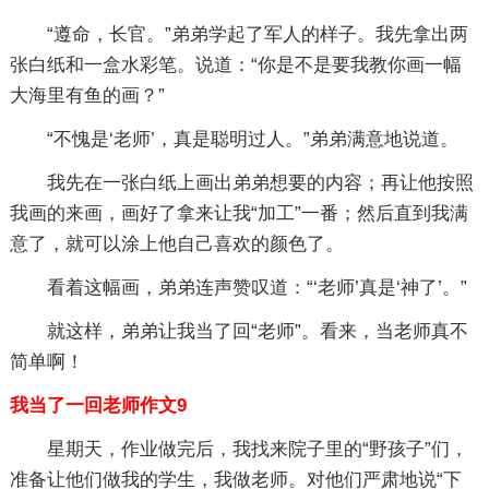
“遵命，长官。”弟弟学起了军人的样子。我先拿出两
张白纸和一盒水彩笔。说道：“你是不是要我教你画一幅
大海里有鱼的画？”
“不愧是‘老师’，真是聪明过人。”弟弟满意地说道。
我先在一张白纸上画出弟弟想要的内容；再让他按照
我画的来画，画好了拿来让我“加工”一番；然后直到我满
意了，就可以涂上他自己喜欢的颜色了。
看着这幅画，弟弟连声赞叹道：“‘老师’真是‘神了’。”
就这样，弟弟让我当了回“老师”。看来，当老师真不
简单啊！
我当了一回老师作文9
星期天，作业做完后，我找来院子里的“野孩子”们，
准备让他们做我的学生，我做老师。对他们严肃地说“下