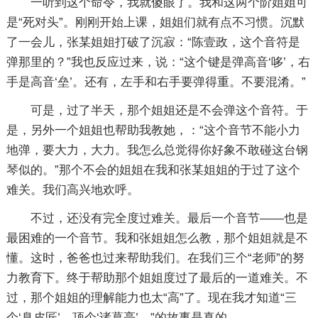
一听到这个命令，我就傻眼了。我和这两个阶姐姐可
是“死对头”。刚刚开始上课，姐姐们就有点不习惯。沉默
了一会儿，张某姐姐打破了沉寂：“陈壹政，这个音符是
弹那里的？”我也反应过来，说：“这个键是弹高音‘哆’，右
手是高音‘垒’。还有，左手和右手要弹得重。不要混淆。”
可是，过了半天，那个姐姐还是不会弹这个音符。于
是，另外一个姐姐也帮助我教她，：“这个音节不能小力
地弹，要大力，大力。我怎么总觉得你好象不敢碰这台钢
琴似的。”那个不会的姐姐在我和张某姐姐的于过了这个
难关。我们高兴地欢呼。
不过，还没有完全度过难关。最后一个音节——也是
最困难的一个音节。我和张姐姐怎么教，那个姐姐就是不
懂。这时，爸爸也过来帮助我们。在我们三个“老师”的努
力教育下。终于帮助那个姐姐度过了最后的一道难关。不
过，那个姐姐的理解能力也太“高”了。现在我才知道“三
个‘臭皮匠’，顶个‘诸葛亮’。”的故事是真的。