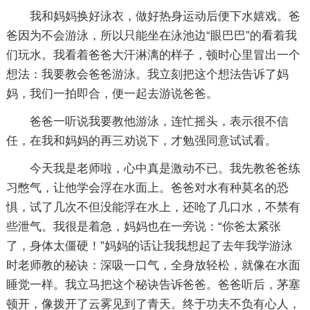
我和妈妈换好泳衣，做好热身运动后便下水嬉戏。爸
爸因为不会游泳，所以只能坐在泳池边“眼巴巴”的看着我
们玩水。我看着爸爸大汗淋漓的样子，顿时心里冒出一个
想法：我要教会爸爸游泳。我立刻把这个想法告诉了妈
妈，我们一拍即合，便一起去游说爸爸。
爸爸一听说我要教他游泳，连忙摇头，表示很不信
任，在我和妈妈的再三劝说下，才勉强同意试试看。
今天我是老师啦，心中真是激动不已。我先教爸爸练
习憋气，让他学会浮在水面上。爸爸对水有种莫名的恐
惧，试了几次不但没能浮在水上，还呛了几口水，不禁有
些泄气。我很是着急，妈妈也在一旁说：“你爸太紧张
了，身体太僵硬！”妈妈的话让我我想起了去年我学游泳
时老师教的秘诀：深吸一口气，全身放轻松，就像在水面
睡觉一样。我立马把这个秘诀告诉爸爸。爸爸听后，茅塞
顿开，像拨开了云雾见到了青天。终于功夫不负有心人，