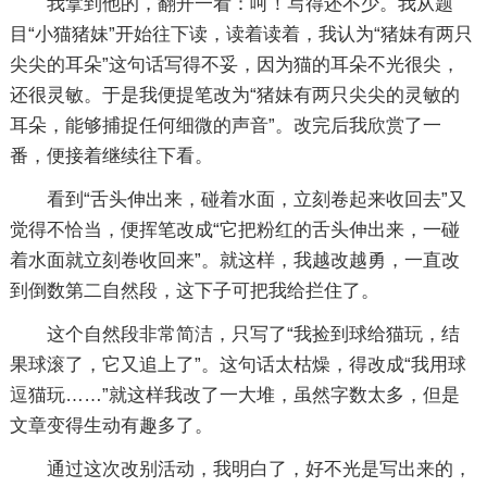
我拿到他的，翻开一看：呵！写得还不少。我从题
目“小猫猪妹”开始往下读，读着读着，我认为“猪妹有两只
尖尖的耳朵”这句话写得不妥，因为猫的耳朵不光很尖，
还很灵敏。于是我便提笔改为“猪妹有两只尖尖的灵敏的
耳朵，能够捕捉任何细微的声音”。改完后我欣赏了一
番，便接着继续往下看。
看到“舌头伸出来，碰着水面，立刻卷起来收回去”又
觉得不恰当，便挥笔改成“它把粉红的舌头伸出来，一碰
着水面就立刻卷收回来”。就这样，我越改越勇，一直改
到倒数第二自然段，这下子可把我给拦住了。
这个自然段非常简洁，只写了“我捡到球给猫玩，结
果球滚了，它又追上了”。这句话太枯燥，得改成“我用球
逗猫玩……”就这样我改了一大堆，虽然字数太多，但是
文章变得生动有趣多了。
通过这次改别活动，我明白了，好不光是写出来的，