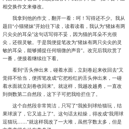
相交换作文来修改。
我拿到他的作文，翻开一看：呵！写得还不少。我从
题目“小猫猪妹”开始往下读，读着读着，我认为“猪妹有两
只尖尖的耳朵”这句话写得不妥，因为猫的耳朵不光很
尖，还很灵敏。于是我便提笔改为“猪妹有两只尖尖的灵
敏的耳朵，能够捕捉任何细微的声音”。改完后我欣赏了
一番，便接着继续往下看。
看到“舌头伸出来，碰着水面，立刻卷起来收回去”又
觉得不恰当，便挥笔改成“它把粉红的舌头伸出来，一碰
着水面就立刻卷收回来”。就这样，我越改越勇，一直改
到倒数第二自然段，这下子可把我给拦住了。
这个自然段非常简洁，只写了“我捡到球给猫玩，结
果球滚了，它又追上了”。这句话太枯燥，得改成“我用球
逗猫玩……”就这样我改了一大堆，虽然字数太多，但是