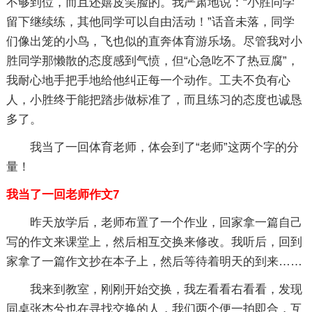
不够到位，而且还嬉皮笑脸的。我严肃地说：“小胜同学
留下继续练，其他同学可以自由活动！”话音未落，同学
们像出笼的小鸟，飞也似的直奔体育游乐场。尽管我对小
胜同学那懒散的态度感到气愤，但“心急吃不了热豆腐”，
我耐心地手把手地给他纠正每一个动作。工夫不负有心
人，小胜终于能把踏步做标准了，而且练习的态度也诚恳
多了。
我当了一回体育老师，体会到了“老师”这两个字的分
量！
我当了一回老师作文7
昨天放学后，老师布置了一个作业，回家拿一篇自己
写的作文来课堂上，然后相互交换来修改。我听后，回到
家拿了一篇作文抄在本子上，然后等待着明天的到来……
我来到教室，刚刚开始交换，我左看看右看看，发现
同桌张杰兮也在寻找交换的人，我们两个便一拍即合，互