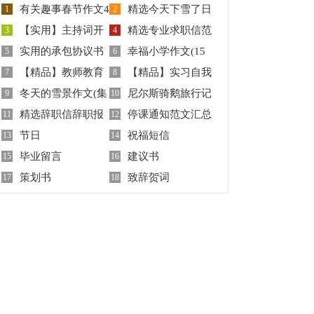
有关趣事春节作文4
精选今天下雪了日
1
2
【实用】主持词开
精选专业求职信范
篇
3
记范文集合七篇
4
实用的承包协议书
幸福小学作文(15
场白合集6篇
5
文集锦九篇
6
【精品】教师教育
【精品】实习自我
三篇
7
篇)
8
冬天的雪景作文(集
尼尔斯骑鹅旅行记
心得体会3篇
9
鉴定范文汇编7篇
10
精选辞职信辞职报
停课通知范文汇总
锦15篇)
11
读后感集锦15篇
12
节日
祝福短信
告锦集六篇
13
八篇
14
毕业留言
建议书
15
16
策划书
致辞贺词
17
18