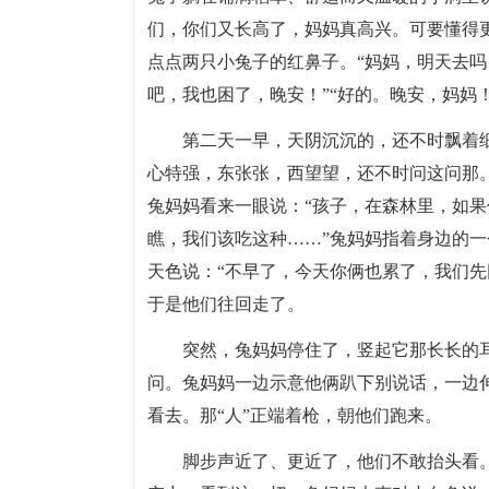
们，你们又长高了，妈妈真高兴。可要懂得
点点两只小兔子的红鼻子。“妈妈，明天去吗
吧，我也困了，晚安！”“好的。晚安，妈妈！
第二天一早，天阴沉沉的，还不时飘着
心特强，东张张，西望望，还不时问这问那。
兔妈妈看来一眼说：“孩子，在森林里，如
瞧，我们该吃这种……”兔妈妈指着身边的
天色说：“不早了，今天你俩也累了，我们先
于是他们往回走了。
突然，兔妈妈停住了，竖起它那长长的耳
问。兔妈妈一边示意他俩趴下别说话，一边
看去。那“人”正端着枪，朝他们跑来。
脚步声近了、更近了，他们不敢抬头看。