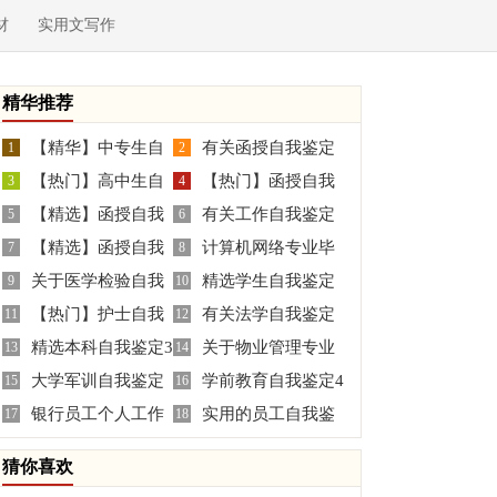
材
实用文写作
精华推荐
【精华】中专生自
有关函授自我鉴定
1
2
【热门】高中生自
【热门】函授自我
我鉴定10篇
3
集合6篇
4
【精选】函授自我
有关工作自我鉴定
我鉴定范文合集十篇
5
鉴定集合9篇
6
【精选】函授自我
计算机网络专业毕
鉴定3篇
7
四篇
8
关于医学检验自我
精选学生自我鉴定
鉴定6篇
9
业生自我鉴定
10
【热门】护士自我
有关法学自我鉴定
鉴定模板合集十篇
11
三篇
12
精选本科自我鉴定3
关于物业管理专业
鉴定合集六篇
13
范文汇总八篇
14
大学军训自我鉴定
学前教育自我鉴定4
篇
15
自我鉴定3篇
16
银行员工个人工作
实用的员工自我鉴
17
篇
18
自我鉴定
定四篇
猜你喜欢