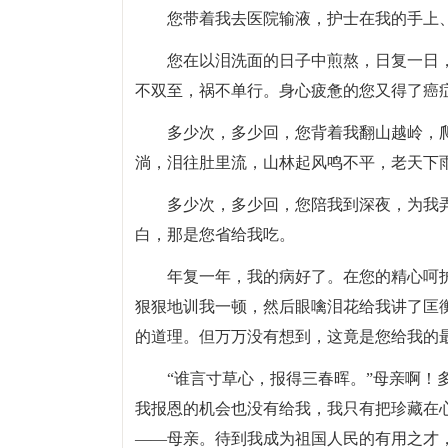
您带着我去医院输液，护士在我的手上
您在以泪洗面的日子中煎熬，日复一日
不双至，祸不单行。身心疲惫的您又得了癌
多少次，多少回，您背着我翻山越岭，
淌，泪往肚里流，山林起风鸣不平，老天下
多少次，多少回，您陪我到深夜，为我
白，那是您省给我吃。
年复一年，我的病好了。在您的精心呵
狠狠地训我一顿，然后眼噙泪花给我讲了匡
的道理。但万万没有想到，这竟是您给我的
“谁言寸草心，报得三春晖。”母亲啊！
我报恩的机会也没有给我，我只有把珍藏在
——母亲。待到我成为祖国人民的有用之才