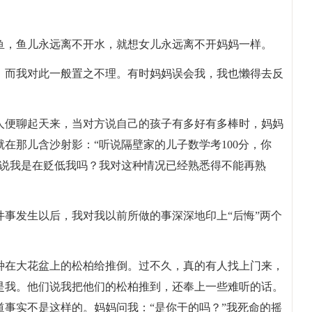
鱼，鱼儿永远离不开水，就想女儿永远离不开妈妈一样。
！而我对此一般置之不理。有时妈妈误会我，我也懒得去反
。
人便聊起天来，当对方说自己的孩子有多好有多棒时，妈妈
在那儿含沙射影：“听说隔壁家的儿子数学考100分，你
样说我是在贬低我吗？我对这种情况已经熟悉得不能再熟
事发生以后，我对我以前所做的事深深地印上“后悔”两个
种在大花盆上的松柏给推倒。过不久，真的有人找上门来，
是我。他们说我把他们的松柏推到，还奉上一些难听的话。
事实不是这样的。妈妈问我：“是你干的吗？”我死命的摇