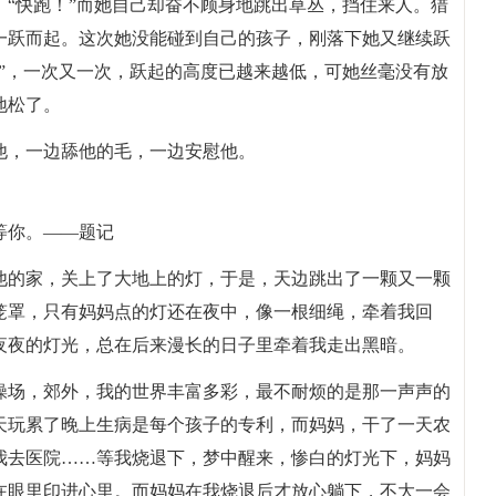
“快跑！”而她自己却奋不顾身地跳出草丛，挡住来人。猎
一跃而起。这次她没能碰到自己的孩子，刚落下她又继续跃
”，一次又一次，跃起的高度已越来越低，可她丝毫没有放
地松了。
他，一边舔他的毛，一边安慰他。
等你。——题记
他的家，关上了大地上的灯，于是，天边跳出了一颗又一颗
笼罩，只有妈妈点的灯还在夜中，像一根细绳，牵着我回
夜夜的灯光，总在后来漫长的日子里牵着我走出黑暗。
操场，郊外，我的世界丰富多彩，最不耐烦的是那一声声的
天玩累了晚上生病是每个孩子的专利，而妈妈，干了一天农
我去医院……等我烧退下，梦中醒来，惨白的灯光下，妈妈
在眼里印进心里。而妈妈在我烧退后才放心躺下，不大一会