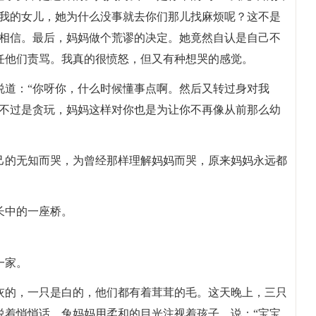
信我的女儿，她为什么没事就去你们那儿找麻烦呢？这不是
不相信。最后，妈妈做个荒谬的决定。她竟然自认是自己不
任他们责骂。我真的很愤怒，但又有种想哭的感觉。
说道：“你呀你，什么时候懂事点啊。然后又转过身对我
只不过是贪玩，妈妈这样对你也是为让你不再像从前那么幼
己的无知而哭，为曾经那样理解妈妈而哭，原来妈妈永远都
长中的一座桥。
一家。
灰的，一只是白的，他们都有着茸茸的毛。这天晚上，三只
说着悄悄话。兔妈妈用柔和的目光注视着孩子，说：“宝宝