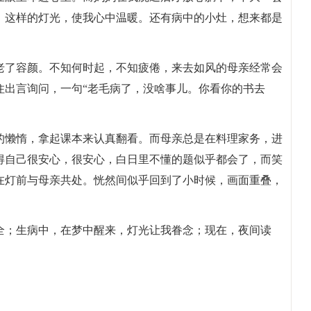
，这样的灯光，使我心中温暖。还有病中的小灶，想来都是
老了容颜。不知何时起，不知疲倦，来去如风的母亲经常会
住出言询问，一句“老毛病了，没啥事儿。你看你的书去
的懒惰，拿起课本来认真翻看。而母亲总是在料理家务，进
得自己很安心，很安心，白日里不懂的题似乎都会了，而笑
在灯前与母亲共处。恍然间似乎回到了小时候，画面重叠，
全；生病中，在梦中醒来，灯光让我眷念；现在，夜间读