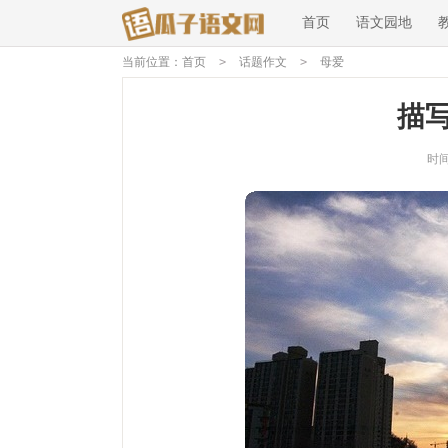
首页
语文园地
当前位置：
首页
>
话题作文
>
母爱
描
时间：