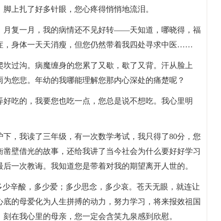
、脚上扎了好多针眼，您心疼得悄悄地流泪。
，月复一月，我的病情还不见好转——天知道，哪晓得，福
症，身体一天天消瘦，但您仍然带着我四处寻求中医……
爬坎过沟。病魔缠身的您累了又歇，歇了又背。汗从脸上
雨为您悲。年幼的我哪能理解您那内心深处的痛楚呢？
弄好吃的，我要您也吃一点，您总是说不想吃。我心里明
护下，我读了三年级，有一次数学考试，我只得了80分，您
衡凿壁借光的故事，还给我讲了当今社会为什么要好好学习
最后一次教诲。我知道您是带着对我的期望离开人世的。
多少辛酸，多少爱；多少思念，多少哀。苍天无眼，就连让
心底的母爱化为人生拼搏的动力，努力学习，将来报效祖国
，刻在我心里的母亲，您一定会含笑九泉感到欣慰。