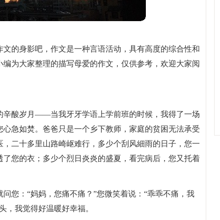
作文的身影吧，作文是一种言语活动，具有高度的综合性和
小编为大家整理的描写母爱的作文，仅供参考，欢迎大家阅
的辛酸岁月——当我牙牙学语上学前班的时候，我得了一场
您心急如焚。爸爸只是一个乡下教师，家庭的贫困无法承受
医，二十多里山路崎岖难行，多少个刮风細雨的日子，您一
透了您的衣；多少个烈日炎炎的盛夏，看完病后，您又托着
问您：“妈妈，您痛不痛？”您微笑着说：“乖乖不痛，我
的头，我觉得好温暖好幸福。