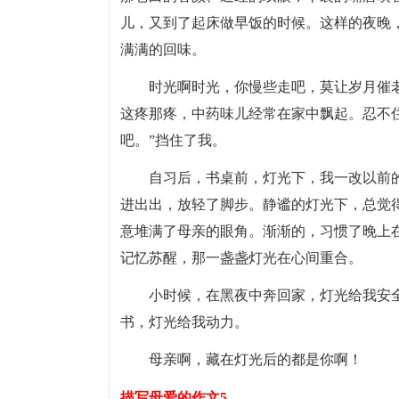
儿，又到了起床做早饭的时候。这样的夜晚
满满的回味。
时光啊时光，你慢些走吧，莫让岁月催
这疼那疼，中药味儿经常在家中飘起。忍不
吧。”挡住了我。
自习后，书桌前，灯光下，我一改以前
进出出，放轻了脚步。静谧的灯光下，总觉
意堆满了母亲的眼角。渐渐的，习惯了晚上
记忆苏醒，那一盏盏灯光在心间重合。
小时候，在黑夜中奔回家，灯光给我安
书，灯光给我动力。
母亲啊，藏在灯光后的都是你啊！
描写母爱的作文5