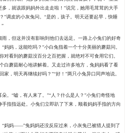
更多，就该跟妈妈外出走走啦！”说完，她用毛茸茸的大手
？”调皮的小灰兔问。“是的，孩子。明天还要起早，快睡
”
细雨，但这并没有影响到他们去远足。一路上小兔们的好奇
“妈妈，这能吃吗？”小白兔指着一个十分美丽的蘑菇问。
果你对看到的蘑菇没百分之百把握，就绝对不可食用它们。
一个白蘑菇耐心地讲解着。又走过许多地方，兔妈妈看了看
回家，明天再继续好吗？”“好！”两只小兔异口同声地说。
朵。“嘘，有人来了。”“人？什么是人？”小兔们奇怪地
伸手指指远处。小兔们立即趴了下来，顺着妈妈手指的方向
“妈妈——”兔妈妈还没反应过来，小灰兔已被猎人提到了