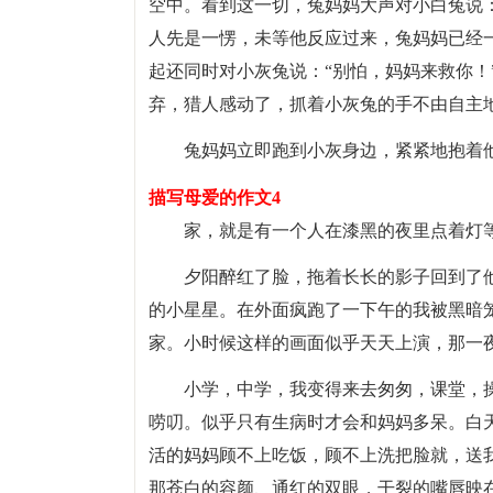
空中。看到这一切，兔妈妈大声对小白兔说：
人先是一愣，未等他反应过来，兔妈妈已经
起还同时对小灰兔说：“别怕，妈妈来救你！
弃，猎人感动了，抓着小灰兔的手不由自主
兔妈妈立即跑到小灰身边，紧紧地抱着
描写母爱的作文4
家，就是有一个人在漆黑的夜里点着灯
夕阳醉红了脸，拖着长长的影子回到了
的小星星。在外面疯跑了一下午的我被黑暗
家。小时候这样的画面似乎天天上演，那一
小学，中学，我变得来去匆匆，课堂，
唠叨。似乎只有生病时才会和妈妈多呆。白
活的妈妈顾不上吃饭，顾不上洗把脸就，送
那苍白的容颜、通红的双眼，干裂的嘴唇映