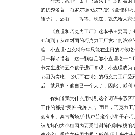
昨天，我中午去了书店买了许多好看的
的优秀名著，有罗尔德·达尔写的《查理和巧
裙子》、还有……等等。现在，就先给大家
《查理和巧克力工厂》这本书主要写了
都闻到了从家对面的巧克力工厂发出的浓浓
糖。小查理·巴克特每年只能在生日的时候
贝一样珍惜着，这一颗糖足够小查理吃一个
卡先生邀请五个孩子进厂参观，小查理成为
都因为贪吃、贪玩而在特别的巧克力工厂受
后，就只剩下他自己一个人了，因此，威利
你知道我为什么用特别这个词语来形容
工作的都是“奥帕·伦帕人”。而且，巧克力工
会有事。奥古斯塔斯·格卢普这个小胖子在巧
被宠坏的大小姐因为要受过训练的剥核桃的
德这个口香糖女孩因为嚼了威利·旺卡先生未