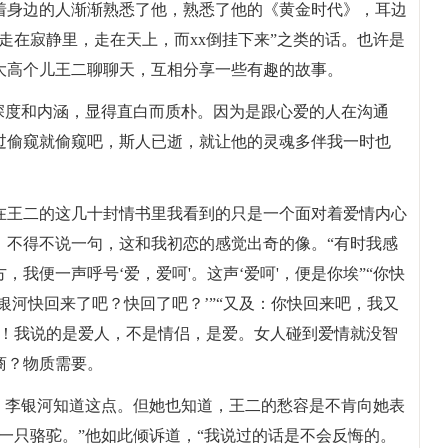
着身边的人渐渐熟悉了他，熟悉了他的《黄金时代》，耳边
走在寂静里，走在天上，而xx倒挂下来”之类的话。也许是
大高个儿王二聊聊天，互相分享一些有趣的故事。
深度和内涵，显得直白而质朴。因为是跟心爱的人在沟通
过偷窥就偷窥吧，斯人已逝，就让他的灵魂多伴我一时也
在王二的这几十封情书里我看到的只是一个面对着爱情内心
。不得不说一句，这和我初恋的感觉出奇的像。“有时我感
我便一声呼号‘爱，爱呵'。这声‘爱呵'，便是你埃”“你快
银河快回来了吧？快回了吧？’”“又及：你快回来吧，我又
吧！我说的是爱人，不是情侣，是爱。女人碰到爱情就没智
商？物质需要。
。李银河知道这点。但她也知道，王二的愁容是不肯向她表
一只骆驼。”他如此倾诉道，“我说过的话是不会反悔的。