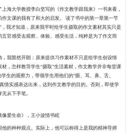
了上海大学教授李白坚写的《作文教学跟我来》一书来看，
怕作文课的我有了和大的启发。 读了书中的第一章第一节
”，我才知道，原来我平时给学生摄取的作文素材其实只是
的五官感受去观察、体验、感受生活，纯粹是为了作文而
劲，我豁然开朗：原来提供习作素材不只是给学生创设情
材，怎样教导学生“摄取”生活素材，作文教学并非每堂课
动学生的观察力，带领学生用他们的“眼、耳、鼻、舌、
的真情实感表达出来，达到作文教学的目的。否则，即使学
样无从下手笔。
就像爱生命》，王小波情书眩
同他的种种观点。实际上，他可以称得上是我的精神导师