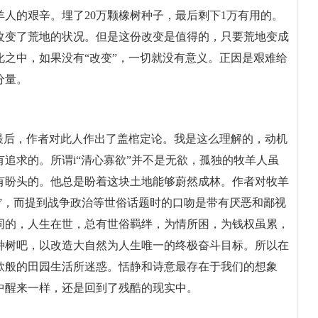
人的艰辛。埋了20万颗橡树种子，最后剩下1万有用的。
改变了荒地的状况。但是这份改变是值得的，只要荒地变成
之中，如果没有“改变”，一切就没有意义。正因是艰难给
分量。
最后，作者对此人作出了盖棺定论。我是这么理解的，动机
追求的。所谓i“清心寡欲”并不是无欲，孤独的牧羊人虽
有盼头的。他总是盼着这块土地能够蔚然成林。作者对牧羊
灵”，而提到战争政治等世俗话题时的口吻是带有厌恶和鄙视
同的，人生在世，总有世俗羁绊，为情所困，为钱权虽累，
种树吧，以改造大自然为人生唯一的终极奋斗目标。所以在
歌般的田园生活所迷惑。恬静和诗意最存在于我们的想象
中醒来一样，还是回到了残酷的现实中。