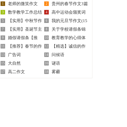
老师的微笑作文
贵州的春节作文3篇
1
2
数学教学工作总结
高中运动会颁奖词
3
4
【实用】中秋节作
我的元旦节作文(15
集锦15篇
5
讲话稿
6
【实用】圣诞节主
关于学校请假条锦
文300字集锦9篇
7
篇)
8
婚假请假条【推
教育教学的心得体
持词开场白4篇
9
集6篇
10
【推荐】春节的作
【精选】诚信的作
荐】
11
会（通用8篇）
12
广告词
问候语
文9篇
13
文300字3篇
14
大自然
谜语
15
16
高二作文
雾霾
17
18