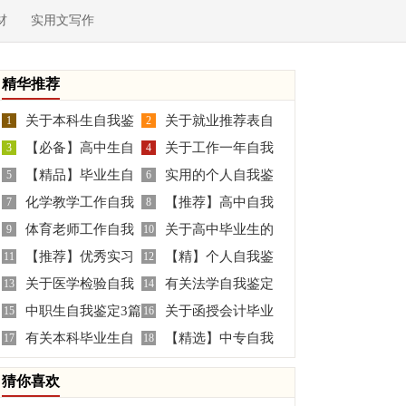
材
实用文写作
精华推荐
关于本科生自我鉴
关于就业推荐表自
1
2
【必备】高中生自
关于工作一年自我
定3篇
3
我鉴定三篇
4
【精品】毕业生自
实用的个人自我鉴
我鉴定三篇
5
鉴定集锦七篇
6
化学教学工作自我
【推荐】高中自我
我鉴定模板集锦七篇
7
定4篇
8
体育老师工作自我
关于高中毕业生的
鉴定
9
鉴定三篇
10
【推荐】优秀实习
【精】个人自我鉴
鉴定
11
自我鉴定集合五篇
12
关于医学检验自我
有关法学自我鉴定
生自我鉴定三篇
13
定11篇
14
中职生自我鉴定3篇
关于函授会计毕业
鉴定4篇
15
四篇
16
有关本科毕业生自
【精选】中专自我
17
生自我鉴定三篇
18
我鉴定锦集十篇
鉴定模板汇总4篇
猜你喜欢