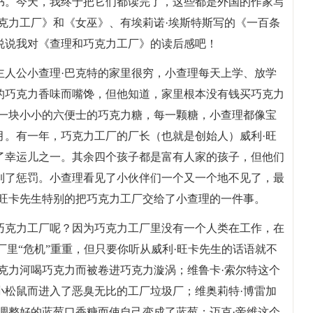
书。今天，我终于把它们都读完了，这些都是外国的作家写
克力工厂》和《女巫》、有埃莉诺·埃斯特斯写的《一百条
说说我对《查理和巧克力工厂》的读后感吧！
主人公小查理·巴克特的家里很穷，小查理每天上学、放学
的巧克力香味而嘴馋，但他知道，家里根本没有钱买巧克力
吃一块小小的六便士的巧克力糖，每一颗糖，小查理都像宝
月。有一年，巧克力工厂的厂长（也就是创始人）威利·旺
了幸运儿之一。其余四个孩子都是富有人家的孩子，但他们
到了惩罚。小查理看见了小伙伴们一个又一个地不见了，最
·旺卡先生特别的把巧克力工厂交给了小查理的一件事。
巧克力工厂呢？因为巧克力工厂里没有一个人类在工作，在
厂里“危机”重重，但只要你听从威利·旺卡先生的话语就不
克力河喝巧克力而被卷进巧克力漩涡；维鲁卡·索尔特这个
小松鼠而进入了恶臭无比的工厂垃圾厂；维奥莉特·博雷加
调整好的蓝莓口香糖而使自己变成了蓝莓；迈克·帝维这个