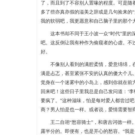
了，而且到了不容别人置喙的程度。可是随
多了些亦真亦假的溢美之辞或是几句捡来的“
我的软弱吧，我更愿意和自己脑子里的那个
这本书却不同于王小波一众“时代”里的
吧。这反倒让我有种作为偷窥者的心虚。不
好。
不像别人看到的满腔柔情，爱意绵绵，
满是忐忑，甚至紧张不安的认真的傻大个儿
觉身在一个迷雾中的小岛上，感到你就在前方，
回来吧！这些日子里我总是自己发问道：‘李
要疯了。”这种滋味，怕是每对爱人都尝过
商？男人怕是也一样。或者说，爱情需要智
王二自诩“愁容骑士”，和唐吉诃德一样
露半分的。即便有，也是开心的愁容。“我是