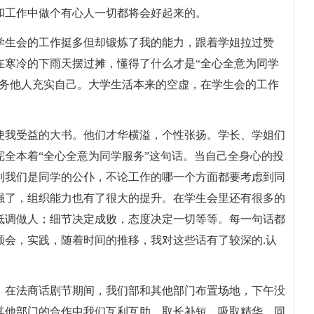
和工作中做个有心人一切都将会好起来的。
学生会的工作挺多但却锻炼了我的能力，跟着学姐拉过赞
在寒冷的下雨天摆过摊，懂得了什么才是“全心全意为同学
服务他人充实自己。大学生活本来的空虚，在学生会的工作
使我受益的大书。他们才华横溢，个性张扬。学长、学姐们
全本着“全心全意为同学服务”这句话。当自己全身心的投
到我们是同学的公仆，不论工作的哪一个方面都要考虑到同
强了，组织能力也有了很大的提升。在学生会里还有很多的
低调做人；细节决定成败，态度决定一切等等。每一句话都
领会，实践，随着时间的推移，我对这些话有了较深的.认
，在法商话剧节期间，我们部和其他部门布置场地，下午没
其他部门的合作中我们互利互助，取长补短，吸取精华，同