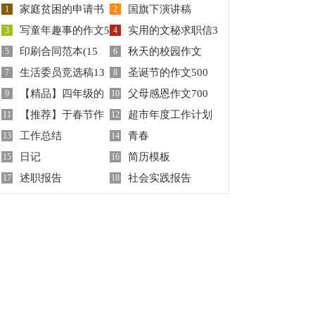
家庭贫困的申请书
国旗下演讲稿
1
2
写童年趣事的作文5
实用的文秘求职信3
九篇
3
4
印刷合同范本(15
秋天的校园作文
篇
5
篇
6
生活委员竞选稿13
圣诞节的作文500
篇)
7
350字
8
【精品】四年级的
父母感恩作文700
篇
9
字集锦8篇
10
【推荐】于春节作
超市年度工作计划
作文300字合集六篇
11
字7篇
12
工作总结
青春
文8篇
13
汇总5篇
14
日记
简历模板
15
16
述职报告
社会实践报告
17
18