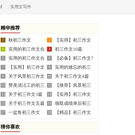
材
实用文写作
精华推荐
秋初三作文
【实用】初三作文
1
2
实用的初三作文合
初三作文10篇
3
三篇
4
实用的初三作文合
【必备】初三作文7
集八篇
5
6
【实用】初三作文
实用的难忘的初三
集五篇
7
篇
8
关于风景初三作文
关于初三作文4篇
300字合集八篇
9
作文合集5篇
10
赞美清洁工的初三
【推荐】风景初三
合集九篇
11
12
关于初三作文3篇
【实用】初三作文
学生作文
13
作文3篇
14
关于初三作文五篇
领取成绩单后初三
15
汇编五篇
16
一盆鱼初三作文
【精品】初三作文
17
作文
18
合集七篇
猜你喜欢