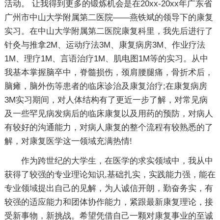
活动。 让我得到更多的锻炼机会是在20xx-20xx年广东省
广州市中山大学附属第二医院――燕铁斌的领导下的康复
实习。在中山大学附属第二医院康复科里，我先后进行了
针灸与推拿2M、运动疗法3M、康复病房3M、作业疗法
1M、理疗1M、言语治疗1M、肌电图1M等的实习。从中
我基本掌握脑卒中，脊髓损伤，颈肩腰腿痛，骨折术后，
脑瘫，脑外伤等患者的临床诊治及康复治疗;在康复病房
3M实习期间，对人体结构有了更近一步了解，对常见病
及一些罕见病发病后的临床康复以及用药的预防，对病人
有较好的沟通能力，对病人康复的整个流程有较熟悉的了
解，对康复医学这一领域充满热情!
作为跨世纪的大学生，在医学的求实领域中，我从中
获得了较强的专业理论知识,基础扎实，实践能力强，能在
专业领域提出自己的见解，为人诚信开朗，勤奋务实，有
较强的适应能力和团体协作能力，紧跟最新康复理论，接
受新事物，新挑战。希望凭借自己一颗对康复事业的至诚