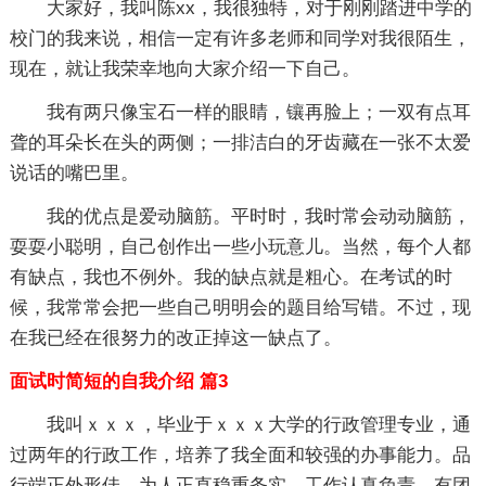
大家好，我叫陈xx，我很独特，对于刚刚踏进中学的
校门的我来说，相信一定有许多老师和同学对我很陌生，
现在，就让我荣幸地向大家介绍一下自己。
我有两只像宝石一样的眼睛，镶再脸上；一双有点耳
聋的耳朵长在头的两侧；一排洁白的牙齿藏在一张不太爱
说话的嘴巴里。
我的优点是爱动脑筋。平时时，我时常会动动脑筋，
耍耍小聪明，自己创作出一些小玩意儿。当然，每个人都
有缺点，我也不例外。我的缺点就是粗心。在考试的时
候，我常常会把一些自己明明会的题目给写错。不过，现
在我已经在很努力的改正掉这一缺点了。
面试时简短的自我介绍 篇3
我叫ｘｘｘ，毕业于ｘｘｘ大学的行政管理专业，通
过两年的行政工作，培养了我全面和较强的办事能力。品
行端正外形佳，为人正直稳重务实，工作认真负责，有团