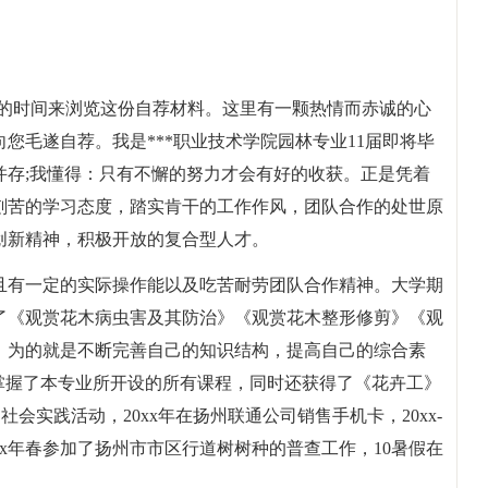
贵的时间来浏览这份自荐材料。这里有一颗热情而赤诚的心
您毛遂自荐。我是***职业技术学院园林专业11届即将毕
并存;我懂得：只有不懈的努力才会有好的收获。正是凭着
刻苦的学习态度，踏实肯干的工作作风，团队合作的处世原
创新精神，积极开放的复合型人才。
且有一定的实际操作能以及吃苦耐劳团队合作精神。大学期
了《观赏花木病虫害及其防治》《观赏花木整形修剪》《观
。为的就是不断完善自己的知识结构，提高自己的综合素
掌握了本专业所开设的所有课程，同时还获得了《花卉工》
会实践活动，20xx年在扬州联通公司销售手机卡，20xx-
0xx年春参加了扬州市市区行道树树种的普查工作，10暑假在