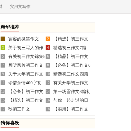
材
实用文写作
精华推荐
宽容的微笑作文
【精选】初三作文
1
2
关于初三写人的作
精选初三作文7篇
3
300字8篇
4
有关初三作文锦集8
【精品】初三作文
文300字锦集5篇
5
6
且听风吟初三作文
【必备】初三作文6
篇
7
300字10篇
8
关于大年初三作文
精选初三作文四篇
9
篇
10
珍惜亲情400字初
有关开学初三作文
六篇
11
12
【必备】初三作文
第一场雪作文8篇初
三作文
13
300字六篇
14
【精选】初三作文
与你一起走过的日
汇总7篇
15
三
16
秋初三作文
【实用】初三作文
集锦7篇
17
子初三作文
18
三篇
猜你喜欢