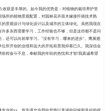
的.收获是丰厚的。如今我的优势是：对植物的栽培养护管
同场所的植物景观配置，对园林花卉苗木嫁接扦插技术熟
区的景观设计与绿化设计以及城市的立体绿化。虽然我现在
有许多东西需要学习，工作经验也不够，但是这些都不是问
，还可以向前辈学习。"没有学习，哪来的进步"。鹰展翅
单位所开创的业绩和远大的开拓前景我仰慕已久。我深信会
绣前程奋斗不息，奉献我的年轻的热忱和才智!我真诚希望
林专业的xx，首先请允许我向您致以真诚的问候和良好的祝