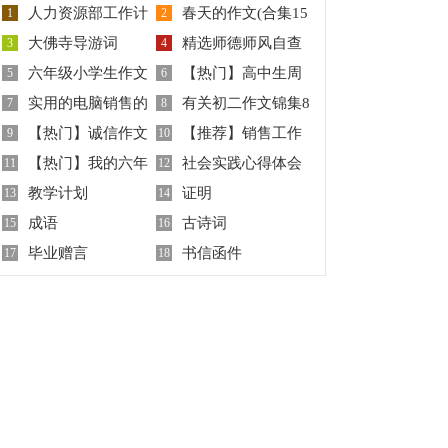
人力资源部工作计
春天的作文(合集15
1
2
大佛寺导游词
精选师德师风自查
划
3
篇)
4
六年级小学生作文
【热门】高中生周
5
报告模板锦集4篇
6
实用的电脑销售的
有关初二作文锦集8
300字汇编五篇
7
记10篇
8
【热门】诚信作文
【推荐】销售工作
实习报告3篇
9
篇
10
【热门】我的六年
社会实践心得体会
合集7篇
11
计划集锦九篇
12
教学计划
证明
级小学作文4篇
13
集合15篇
14
成语
古诗词
15
16
毕业赠言
书信函件
17
18