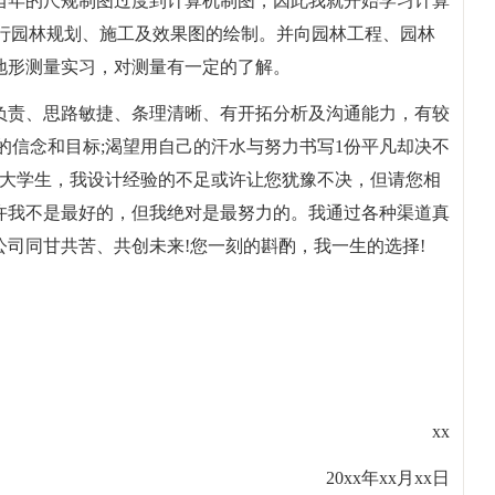
当年的尺规制图过度到计算机制图，因此我就开始学习计算
oshop进行园林规划、施工及效果图的绘制。并向园林工程、园林
地形测量实习，对测量有一定的了解。
负责、思路敏捷、条理清晰、有开拓分析及沟通能力，有较
的信念和目标;渴望用自己的汗水与努力书写1份平凡却决不
的大学生，我设计经验的不足或许让您犹豫不决，但请您相
许我不是最好的，但我绝对是最努力的。我通过各种渠道真
司同甘共苦、共创未来!您一刻的斟酌，我一生的选择!
xx
20xx年xx月xx日