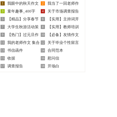
我眼中的秋天作文
我当了一回老师作
1
2
童年趣事_400字
关于市场调查报告
汇编15篇
3
文15篇
4
【精品】分享春节
【实用】主持词开
5
合集七篇
6
大学生秋游活动策
【实用】教师培训
的作文三篇
7
场白合集5篇
8
【热门】过元旦作
【必备】友情作文
划书
9
心得体会锦集10篇
10
我的老师作文 集合
关于毕业个性留言
文
11
600字7篇
12
书信函件
合同范本
15篇
13
句子大全60句
14
收据
慰问信
15
16
调查报告
开场白
17
18