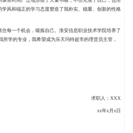
用课余时间广泛地涉猎了大量书籍，不但充实了自己，也培
的学风和端正的学习态度塑造了我朴实、稳重、创新的性格
抓住每一个机会，锻炼自己。淮安信息职业技术学院培养了
爱我所学的专业，我希望成为乐天玛特超市的理货员主管，
求职人：XXX
xx年x月x日