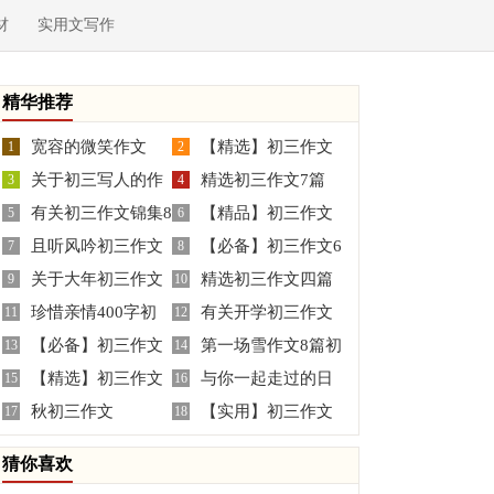
材
实用文写作
精华推荐
宽容的微笑作文
【精选】初三作文
1
2
关于初三写人的作
精选初三作文7篇
3
300字8篇
4
有关初三作文锦集8
【精品】初三作文
文300字锦集5篇
5
6
且听风吟初三作文
【必备】初三作文6
篇
7
300字10篇
8
关于大年初三作文
精选初三作文四篇
9
篇
10
珍惜亲情400字初
有关开学初三作文
六篇
11
12
【必备】初三作文
第一场雪作文8篇初
三作文
13
300字六篇
14
【精选】初三作文
与你一起走过的日
汇总7篇
15
三
16
秋初三作文
【实用】初三作文
集锦7篇
17
子初三作文
18
三篇
猜你喜欢