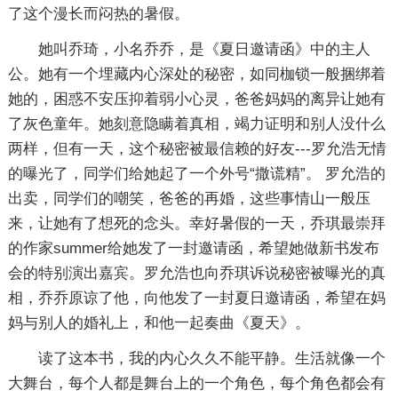
了这个漫长而闷热的暑假。
她叫乔琦，小名乔乔，是《夏日邀请函》中的主人
公。她有一个埋藏内心深处的秘密，如同枷锁一般捆绑着
她的，困惑不安压抑着弱小心灵，爸爸妈妈的离异让她有
了灰色童年。她刻意隐瞒着真相，竭力证明和别人没什么
两样，但有一天，这个秘密被最信赖的好友---罗允浩无情
的曝光了，同学们给她起了一个外号“撒谎精”。 罗允浩的
出卖，同学们的嘲笑，爸爸的再婚，这些事情山一般压
来，让她有了想死的念头。幸好暑假的一天，乔琪最崇拜
的作家summer给她发了一封邀请函，希望她做新书发布
会的特别演出嘉宾。罗允浩也向乔琪诉说秘密被曝光的真
相，乔乔原谅了他，向他发了一封夏日邀请函，希望在妈
妈与别人的婚礼上，和他一起奏曲《夏天》。
读了这本书，我的内心久久不能平静。生活就像一个
大舞台，每个人都是舞台上的一个角色，每个角色都会有