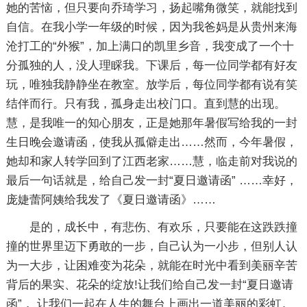
她的苦恼，但只要向乔琦学习，扬起嘴角微笑，就能找到
自信。在我小学一年级的时候，因为我爸妈是从贵州来海
沧打工的“外猴”，加上满口的凯里乡音，我变成了一个十
分孤独的人，没人理睬我。下课后，每一位同学都有好友
玩，唯独我静静坐在教室。放学后，每位同学都有说有笑
结伴而行。只有我，孤身走出校门口。直到慧的出现。
慧，是我唯一的知心朋友，正是她那年暑假写给我的一封
生日晚会邀请函，使我从孤僻走出……然而，今年暑假，
她却和家人转学回到了江西老家……慧，临走前对我说的
最后一句话就是，给自己发一封“夏日邀请函” ……幸好，
庞婕蕾阿姨给我发了《夏日邀请函》……
是的，成长中，有悲伤、有欢乐，只要能在这跌跌撞
撞的世界里迈下勇敢的一步，自己认为一小步，但别人认
为一大步，让困难变为花朵，就能在时光中看到美丽辛苦
背后的果实、花朵的绽放!让我们给自己发一封“夏日邀请
函”， 让我们一起在人生的舞台上画出一道美丽的彩虹。