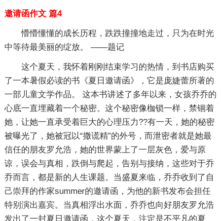
邀请函作文 篇4
懵懵懂懂的成长历程，跌跌撞撞地走过，只为在时光
中等待最美丽的绽放。 ——题记
这个夏天，我怀着刚刚结束学习的热情，到书店购买
了一本暑假必读的书《夏日邀请函》，它是庞婕蕾所著的
一部儿童文学作品。 这本书讲述了多年以来，女孩乔乔的
心底一直埋藏着一个秘密。这个秘密像枷锁一样，禁锢着
她，让她一直承受着巨大的心理压力??有一天，她的秘密
被曝光了，她被冠以“撒谎精”的外号，而泄密者就是她最
信任的朋友罗允浩，她的世界蒙上了一层灰色，爱与原
谅，误会与真相，跌倒与爬起，告别与接纳，这些对于乔
乔而言，都是新的人生课题。当盛夏来临，乔乔收到了自
己崇拜的作家summer的邀请函，为他的新书发布会担任
特别演出嘉宾。当真相浮出水面，乔乔也向好朋友罗允浩
发出了一封夏日邀请函，这个夏天，注定是不平凡的夏