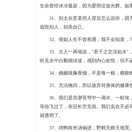
生命曾经冰冷孤寂，因为爱而绽放光辉。如
31、别太在意某些人背后怎么说你，
诋毁别人，抬高自己。
32、假如人生不曾相遇，我不会知道，
33、古人一再地说，"君子之交淡如水
听见水中白鹅戏绿波，感到内心欢悦，但不
34、婚姻就像香烟，不是每一根，都能
35、无法挽回，所以放弃对身体的健康
36、我们是浩渺苍穹中一滴水、一粒
等你飞过了，依旧长空无痕。我们实在不必
就透明了。
37、鸡鸭有米汤锅进，野鹤无粮天地宽