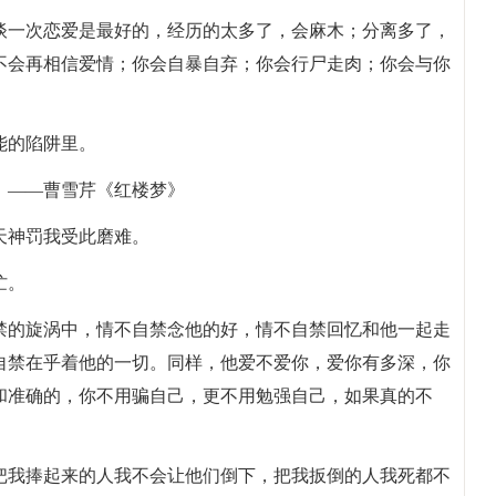
只谈一次恋爱是最好的，经历的太多了，会麻木；分离多了，
不会再相信爱情；你会自暴自弃；你会行尸走肉；你会与你
能的陷阱里。
。——曹雪芹《红楼梦》
天神罚我受此磨难。
忙。
自禁的旋涡中，情不自禁念他的好，情不自禁回忆和他一起走
自禁在乎着他的一切。同样，他爱不爱你，爱你有多深，你
和准确的，你不用骗自己，更不用勉强自己，如果真的不
。把我捧起来的人我不会让他们倒下，把我扳倒的人我死都不