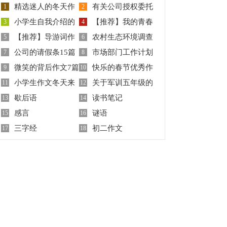
精选迷人的冬天作
有关公司授权委托
1
2
小学生自我介绍的
【推荐】我的青春
文六篇
3
书范文集锦7篇
4
【推荐】导游词作
农村生态环境调查
作文
5
作文3篇
6
公司的请假条15篇
市场部门工作计划
文300字三篇
7
报告
8
微笑的背后作文7篇
快乐的春节优秀作
9
10
小学生作文冬天来
关于军训五年级的
11
文(通用15篇)
12
歇后语
读书笔记
了
13
作文300字锦集七篇
14
感言
谜语
15
16
三字经
初二作文
17
18