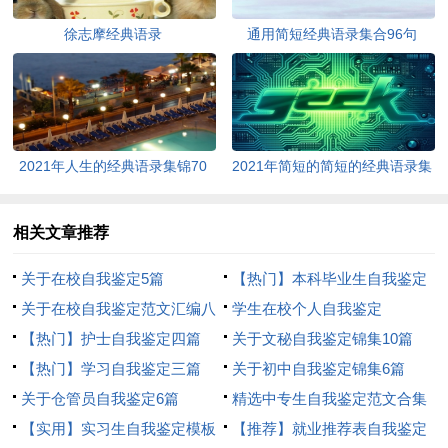
徐志摩经典语录
通用简短经典语录集合96句
2021年人生的经典语录集锦70
2021年简短的简短的经典语录集
句
合98条
相关文章推荐
关于在校自我鉴定5篇
【热门】本科毕业生自我鉴定
关于在校自我鉴定范文汇编八
集合九篇
学生在校个人自我鉴定
篇
【热门】护士自我鉴定四篇
关于文秘自我鉴定锦集10篇
【热门】学习自我鉴定三篇
关于初中自我鉴定锦集6篇
关于仓管员自我鉴定6篇
精选中专生自我鉴定范文合集
【实用】实习生自我鉴定模板
六篇
【推荐】就业推荐表自我鉴定