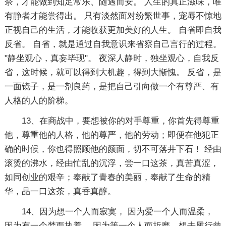
奈，才能做到知足常乐、随遇而安。 人生的真正滋味，唯
有静者才能尝得出。 只有淡然面对纷繁世事，宠辱不惊地
正视自己的生活，才能收获更加美好的人生。 自省即自我
反省。 自省，就是通过自我意识来省察自己言行的过程。
"静坐观心，真妄毕现"。 夜深人静时，独坐观心，自我反
省，这时候，就可以得到大机趣，得到大惭愧。 反省，是
一面镜子，是一剂良药，是把自己引向做一个有尊严、有
人格的人的阶梯。
13、在商战中，要想被你的对手尊重，你首先得尊重
他，尊重他的人格，他的尊严，他的劳动；即便在他犯正
确的时候，你也得照顾他的颜面，切不可落井下石！ 经由
滚烫的沸水，经由忙乱的沉浮，尝一口这茶，真苦真涩，
如同创业的艰辛；奉献了青春的美丽，奉献了生命的精
华，品一口这茶，真香真醇。
14、因为想一个人而寂寞， 因为爱一个人而温柔，
因为有一个梦而执着， 因为等一个人而折磨，想去履行曾