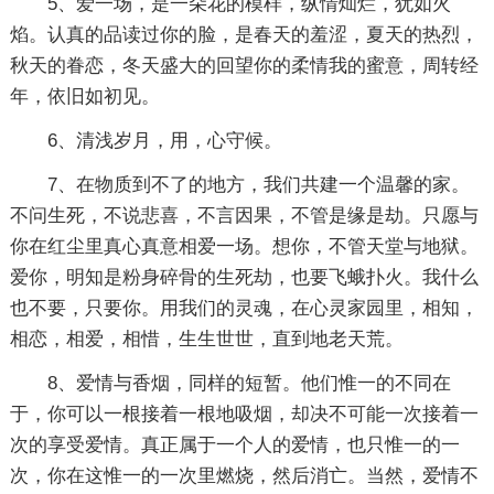
5、爱一场，是一朵花的模样，纵情灿烂，犹如火
焰。认真的品读过你的脸，是春天的羞涩，夏天的热烈，
秋天的眷恋，冬天盛大的回望你的柔情我的蜜意，周转经
年，依旧如初见。
6、清浅岁月，用，心守候。
7、在物质到不了的地方，我们共建一个温馨的家。
不问生死，不说悲喜，不言因果，不管是缘是劫。只愿与
你在红尘里真心真意相爱一场。想你，不管天堂与地狱。
爱你，明知是粉身碎骨的生死劫，也要飞蛾扑火。我什么
也不要，只要你。用我们的灵魂，在心灵家园里，相知，
相恋，相爱，相惜，生生世世，直到地老天荒。
8、爱情与香烟，同样的短暂。他们惟一的不同在
于，你可以一根接着一根地吸烟，却决不可能一次接着一
次的享受爱情。真正属于一个人的爱情，也只惟一的一
次，你在这惟一的一次里燃烧，然后消亡。当然，爱情不