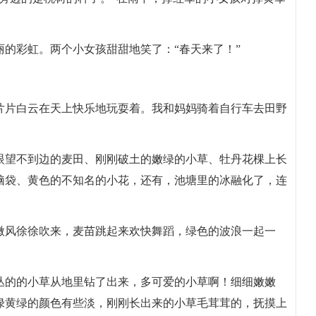
的彩虹。两个小女孩甜甜地笑了：“春天来了！”
片片白云在天上快乐地玩耍着。我和妈妈骑着自行车去田野
眼望不到边的麦田、刚刚破土的嫩绿的小草、牡丹花棵上长
脑袋、黄色的不知名的小花，还有，池塘里的冰融化了，连
微风徐徐吹来，麦苗跳起来欢快舞蹈，绿色的波浪一起一
丛的的小草从地里钻了出来，多可爱的小草啊！细细嫩嫩
绿黄绿的颜色有些淡，刚刚长出来的小草毛茸茸的，抚摸上