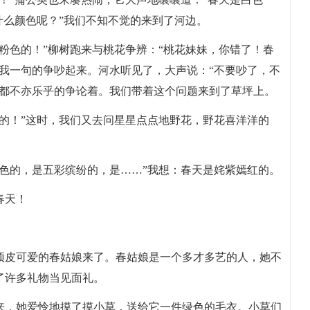
什么颜色呢？”我们不知不觉的来到了河边。
粉色的！”柳树跑来与桃花争辨：“桃花妹妹，你错了！春
我一句的争吵起来。河水听见了，大声说：“不要吵了，不
水都不亦乐乎的争论着。我们带着这个问题来到了草坪上。
的！”这时，我们又去问星星点点地野花，野花喜洋洋的
色的，是五彩缤纷的，是……”我想：春天是姹紫嫣红的。
春天！
顽皮可爱的春姑娘来了。春姑娘是一个多才多艺的人，她不
了许多礼物当见面礼。
来，她爱怜地摸了摸小草，送给它一件绿色的毛衣。小草们