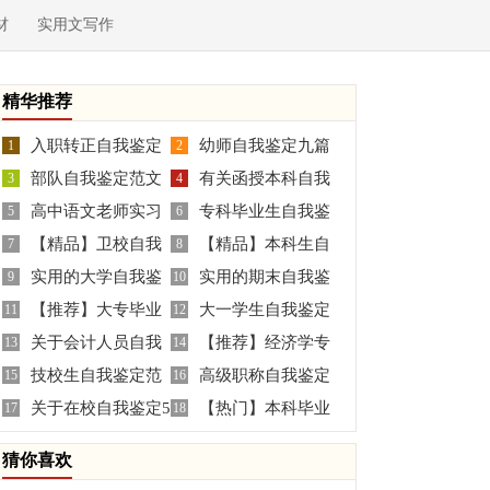
材
实用文写作
精华推荐
入职转正自我鉴定
幼师自我鉴定九篇
1
2
部队自我鉴定范文
有关函授本科自我
3
4
高中语文老师实习
专科毕业生自我鉴
集锦十篇
5
鉴定模板合集9篇
6
【精品】卫校自我
【精品】本科生自
自我鉴定
7
定
8
实用的大学自我鉴
实用的期末自我鉴
鉴定3篇
9
我鉴定四篇
10
【推荐】大专毕业
大一学生自我鉴定
定合集7篇
11
定集锦五篇
12
关于会计人员自我
【推荐】经济学专
生自我鉴定汇编十篇
13
14
技校生自我鉴定范
高级职称自我鉴定
鉴定3篇
15
业自我鉴定四篇
16
关于在校自我鉴定5
【热门】本科毕业
文合集8篇
17
范文合集七篇
18
篇
生自我鉴定集合九篇
猜你喜欢