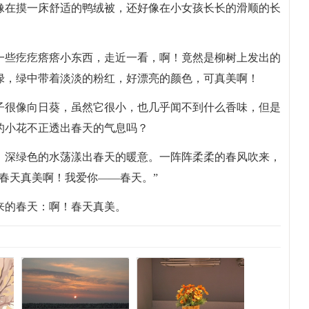
像在摸一床舒适的鸭绒被，还好像在小女孩长长的滑顺的长
一些疙疙瘩瘩小东西，走近一看，啊！竟然是柳树上发出的
绿，绿中带着淡淡的粉红，好漂亮的颜色，可真美啊！
子很像向日葵，虽然它很小，也几乎闻不到什么香味，但是
的小花不正透出春天的气息吗？
。深绿色的水荡漾出春天的暖意。一阵阵柔柔的春风吹来，
春天真美啊！我爱你——春天。”
来的春天：啊！春天真美。