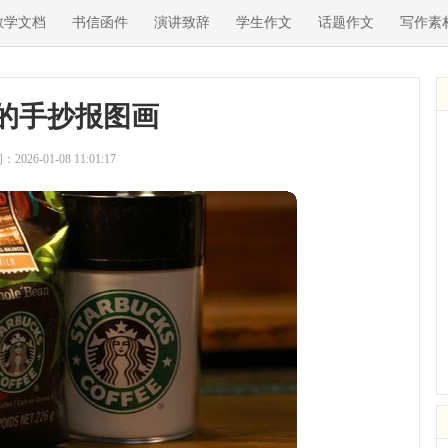
教学文档
书信函件
演讲致辞
学生作文
话题作文
写作素
的手抄报图画
2026-01-08 11:01:17