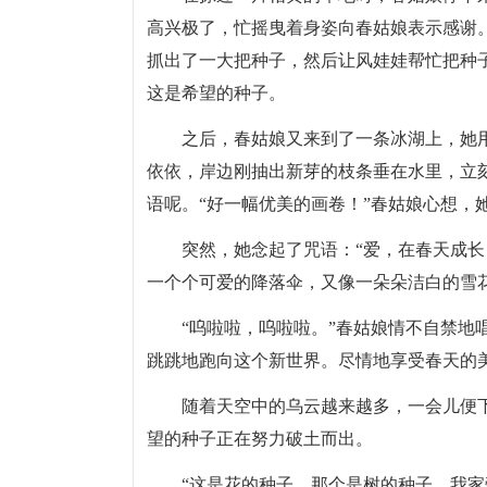
高兴极了，忙摇曳着身姿向春姑娘表示感谢
抓出了一大把种子，然后让风娃娃帮忙把种
这是希望的种子。
之后，春姑娘又来到了一条冰湖上，她
依依，岸边刚抽出新芽的枝条垂在水里，立
语呢。“好一幅优美的画卷！”春姑娘心想，
突然，她念起了咒语：“爱，在春天成长
一个个可爱的降落伞，又像一朵朵洁白的雪
“呜啦啦，呜啦啦。”春姑娘情不自禁地
跳跳地跑向这个新世界。尽情地享受春天的
随着天空中的乌云越来越多，一会儿便
望的种子正在努力破土而出。
“这是花的种子，那个是树的种子，我家