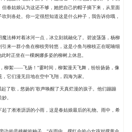
。但春姑娘认为这还不够，她把自己的帽子摘下来，从里面
子吹到各处。你一定很想知道这是什么种子，我告诉你哦，
用魔法棒对着冰河一点，冰立刻就融化了。碧波荡荡，杨柳
刻引来一群小鱼在柳枝旁转悠，这是小鱼与柳枝正在呢喃细
她此时正坐在一棵婀娜多姿的柳树上休息。
，柳絮——飞扬！”霎时间，柳絮漫天飞舞，纷纷扬扬，像
花，它们漫无目地在空中飞翔，四海为家。
唱起了歌，悠扬的`歌声唤醒了天真烂漫的孩子。他们蹦蹦
美妙。
下起了淅淅沥沥的小雨，这是春姑娘最后的礼物。雨中，希
旁边的是桃树的种子。”在雨中，撑红伞的小女孩对撑黄伞