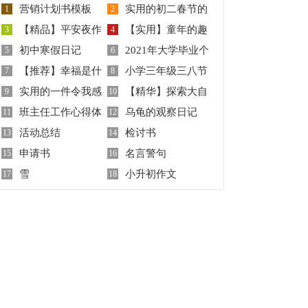
营销计划书模板
实用的初二春节的
1
2
【精品】平安夜作
【实用】童年的趣
3
作文四篇
4
初中寒假日记
2021年大学毕业个
文合集4篇
5
事作文六篇
6
【推荐】幸福是什
小学三年级三八节
【精】
7
人自我鉴定
8
实用的一件令我感
【精华】探索大自
么作文
9
作文500字
10
班主任工作心得体
乌龟的观察日记
动的事作文400字集合6
11
然的作文3篇
12
活动总结
检讨书
会（通用6篇）
13
14
篇
申请书
名言警句
15
16
雪
小升初作文
17
18