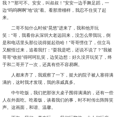
我？”“那可不。安安，叫叔叔！”安安一边手舞足蹈，一
边“呜呜啊啊”地“说”着。看那滑稽样，我忍不住笑了起
来。
二哥不知什么时候“晃悠”进来了，我和他开玩
笑：“哥，我看你从深圳大老远回来，没怎么带我玩，倒
是和电话里头那位说得挺起劲哈！”哥哥愣住了，但立马
又醒悟过来，追着我打：“耍我是吧，还说不说了？”我被
哥哥“收拾”得呵呵乱笑，边笑边想：好久没开玩笑了，终
于和二哥开了一次，还真有些不容易啊。
人都来齐了，我观察了一下，挺大的院子被人塞得满
满的，这时我才发现，我的亲戚真多。
中午吃饭，我们把那张大桌子围得满满的，还有一些
人在外面吃。吃着饭，谈着我们的事，时不时传出阵阵笑
声。这画面，和谐、温馨。