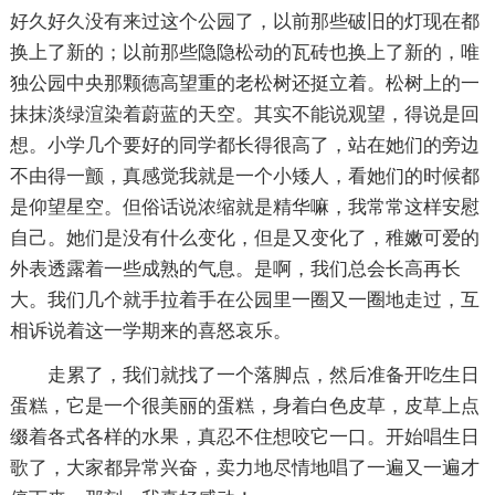
好久好久没有来过这个公园了，以前那些破旧的灯现在都
换上了新的；以前那些隐隐松动的瓦砖也换上了新的，唯
独公园中央那颗德高望重的老松树还挺立着。松树上的一
抹抹淡绿渲染着蔚蓝的天空。其实不能说观望，得说是回
想。小学几个要好的同学都长得很高了，站在她们的旁边
不由得一颤，真感觉我就是一个小矮人，看她们的时候都
是仰望星空。但俗话说浓缩就是精华嘛，我常常这样安慰
自己。她们是没有什么变化，但是又变化了，稚嫩可爱的
外表透露着一些成熟的气息。是啊，我们总会长高再长
大。我们几个就手拉着手在公园里一圈又一圈地走过，互
相诉说着这一学期来的喜怒哀乐。
走累了，我们就找了一个落脚点，然后准备开吃生日
蛋糕，它是一个很美丽的蛋糕，身着白色皮草，皮草上点
缀着各式各样的水果，真忍不住想咬它一口。开始唱生日
歌了，大家都异常兴奋，卖力地尽情地唱了一遍又一遍才