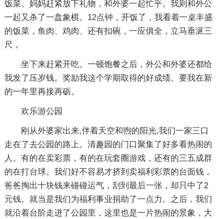
饭菜。妈妈赶紧放下礼物，和外婆一起忙乎。我则和外公
一起又杀了一盘象棋。12点钟，开饭了，我看着一桌丰盛
的饭菜，鱼肉、鸡肉、还有扣碗，一应俱全，立马垂涎三
尺，
坐下来赶紧开吃。一顿饱餐之后，外公和外婆还都给
我发了压岁钱。奖励我这个学期取得的好成绩。要我在新
的一年里再接再砺。
欢乐游公园
刚从外婆家出来,伴着天空和煦的阳光,我们一家三口
走在了去公园的路上。清趣园的门口聚集了好多看热闹的
人。有的在卖彩票，有的在玩套圈游戏，还有的三五成群
的在打台球。我们好不容易才挤到卖福利彩票的台面钱，
爸爸掏出十块钱来碰碰运气，刮到最后一张，却只中了2
元钱。就当是我们为福利事业捐助了一点力。之后，我们
就沿着台阶走进了公园里，这里也是一片热闹的景象，大