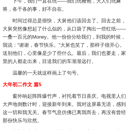
下午，我们一直在玩——我们玩鞭炮，大人们玩麻
将，各干各的事，好不自在。
时间过得总是很快，大舅他们该回去了。回去之前，
大舅突然像想起了什么似的，从口袋了掏出一些红纸——
一叠一百元的Money。他一份份分给我们，到我的时候，
我说：“谢谢，春节快乐。”大舅也笑了，那样子很开心。
送别他们，心里像是少了些什么。最后，我们也要走，家
里的人都走出来，目送我们的车渐渐远行。
温馨的一天就这样画上了句号。
大年初二作文 篇5
窗外响起阵阵爆竹声，衬托着节日喜庆。电视里人们
大声地倒数计时，迎接新年到来。我对这屏幕无语，感到
这一切和我无关。春节气息仿佛已离我而去，再没有曾经
那份快乐与欣然。