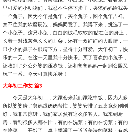
里可爱的小动物们，我忍不住停下步子，央求妈妈给我买
一个兔子。因为今年是兔年，买个兔子，图个兔年吉祥。
禁不住我的软磨硬泡，妈妈同意了。我蹲下来，挑选了一
个小兔子。这只小兔，白白的绒毛软软的'贴在它的身上，
长着一对浅灰色长长的耳朵，还有一双红红的大眼睛，一
只小小的鼻子在眼睛下方，显得十分可爱。大年初二，快
乐的一天。在这一天里我十分快乐。买了喜欢的小兔子，
还收到了外公外婆的压岁钱，还和爸爸妈妈一起到公园又
玩了一番。今天可真快乐呀！
大年初二作文 篇3
今天是大年初二，大家会来我们家吃中饭，因为人多
所以婆婆请了舅妈跟奶奶帮忙，婆婆安排了五桌竟然刚刚
好，我非常惊讶，我们家居然有这么多客人。我来到厨
房，看到很多人都在忙，有的在洗菜；有的在切菜；有的
在烧菜……开饭了，桌上摆满了一道道美味的菜肴：有鸡