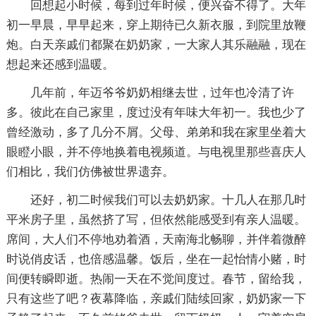
回想起小时候，每到过年时候，便兴奋不得了。大年
初一早晨，早早起来，穿上期待已久新衣服，到院里放鞭
炮。白天亲戚们都聚在奶奶家，一大家人其乐融融，现在
想起来还感到温暖。
几年前，年迈爷爷奶奶相继去世，过年也冷清了许
多。彼此在自己家里，度过没有年味大年初一。我也少了
曾经激动，多了几分不屑。父母、弟弟和我在家里坐着大
眼瞪小眼，并不停地换着电视频道。与电视里那些喜庆人
们相比，我们仿佛被世界遗弃。
还好，初二时候我们可以去奶奶家。十几人在那几时
平米房子里，虽然挤了写，但依然能感受到有亲人温暖。
席间，大人们不停地劝着酒，天南海北畅聊，并伴着微醉
时说俏皮话，也倍感温馨。饭后，坐在一起怡情小赌，时
间便转瞬即逝。热闹一天在不觉间度过。春节，留给我，
只有这些了吧？夜幕降临，亲戚们陆续回家，奶奶家一下