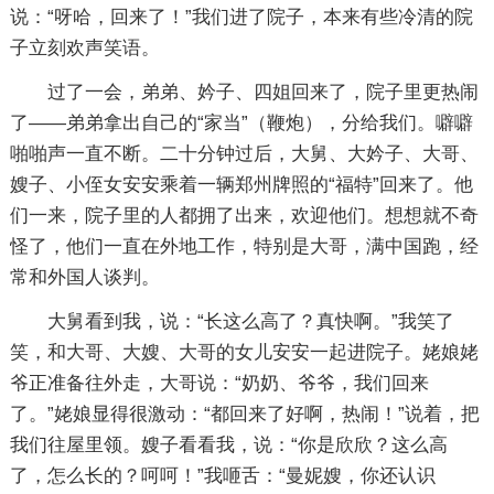
说：“呀哈，回来了！”我们进了院子，本来有些冷清的院
子立刻欢声笑语。
过了一会，弟弟、妗子、四姐回来了，院子里更热闹
了——弟弟拿出自己的“家当”（鞭炮），分给我们。噼噼
啪啪声一直不断。二十分钟过后，大舅、大妗子、大哥、
嫂子、小侄女安安乘着一辆郑州牌照的“福特”回来了。他
们一来，院子里的人都拥了出来，欢迎他们。想想就不奇
怪了，他们一直在外地工作，特别是大哥，满中国跑，经
常和外国人谈判。
大舅看到我，说：“长这么高了？真快啊。”我笑了
笑，和大哥、大嫂、大哥的女儿安安一起进院子。姥娘姥
爷正准备往外走，大哥说：“奶奶、爷爷，我们回来
了。”姥娘显得很激动：“都回来了好啊，热闹！”说着，把
我们往屋里领。嫂子看看我，说：“你是欣欣？这么高
了，怎么长的？呵呵！”我咂舌：“曼妮嫂，你还认识