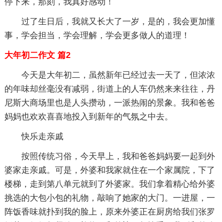
停下来，那刻，我真好感动！
过了生日后，我就又长大了一岁，是的，我会更加懂
事，学会担当，学会理解，学会更多做人的道理！
大年初二作文 篇2
今天是大年初二，虽然新年已经过去一天了，但浓浓
的年味却丝毫没有减弱，街道上的人车仍然来来往往，丹
尼斯大商场里也是人头攒动，一派热闹的景象。我和爸爸
妈妈也欢欢喜喜地投入到新年的气氛之中去。
快乐走亲戚
按照传统习俗，今天早上，我和爸爸妈妈要一起到外
婆家走亲戚。可是，外婆和我家就住在一个家属院，下了
楼梯，走到第八单元就到了外婆家。我们拿着精心给外婆
挑选的大包小包的礼物，敲响了她家的大门。一进屋，一
阵饭香味就扑到我的脸上，原来外婆正在厨房给我们张罗