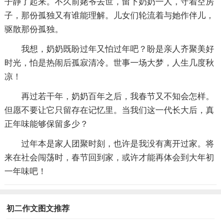
子静了起来。不久前姥爷去世，留下奶奶一人，守着空房
子，那份孤独又有谁能理解。儿女们轮流着与她作伴儿，
驱散那份孤独。
我想，奶奶既盼过年又怕过年吧？盼是亲人齐聚美好
时光，怕是热闹后孤寂清冷。世事一场大梦，人生几度秋
凉！
再过若干年，奶奶百年之后，我春节又不知会怎样。
但愿不要让它只留存在记忆里。当我们这一代长大后，真
正年味能够保留多少？
过年本是家人团聚时刻，也许是我没有离开过家。将
来在社会闯荡时，春节回到家，或许才能再体会到大年初
一年味吧！
初二作文图文推荐