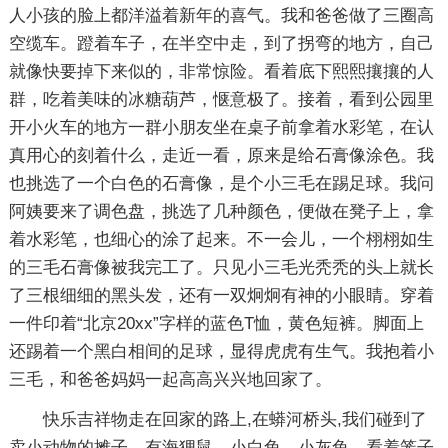
人小孩的脸上都洋溢着新年的喜气。我和爸爸做了三圈高
空缆车。蹬着车子，在半空中走，到了拐弯的地方，自己
就像快要掉下来似的，非常惊险。看着底下熙熙攘攘的人
群，吃着美味的冰糖葫芦，惬意极了。接着，看到公园里
开小火车的地方一群小朋友坐在桌子前拿着水彩笔，在认
真用心的刻着什么，走近一看，原来是给石膏像涂色。我
也挑选了一个白色的石膏像，是个小三毛在踢足球。我问
阿姨要来了调色盘，挑选了几种颜色，便做在凳子上，拿
着水彩笔，也细心的涂了起来。不一会儿，一个栩栩如生
的三毛石膏像被我完工了。只见小三毛光秃秃的头上就长
了三根细细的黑头发，还有一双炯炯有神的小眼睛。穿着
一件印着“北京20xx”字样的蓝色T恤，黄色短裤。脚面上
还踢着一个黑白相间的足球，显得虎虎有生气。我抱着小
三毛，和爸爸妈妈一起高高兴兴地回家了。
快乐吉祥物走在回家的路上,在蟒河桥头,我们碰到了
卖小动物的摊子。有海狸鼠、小白兔、小灰兔。看着笼子