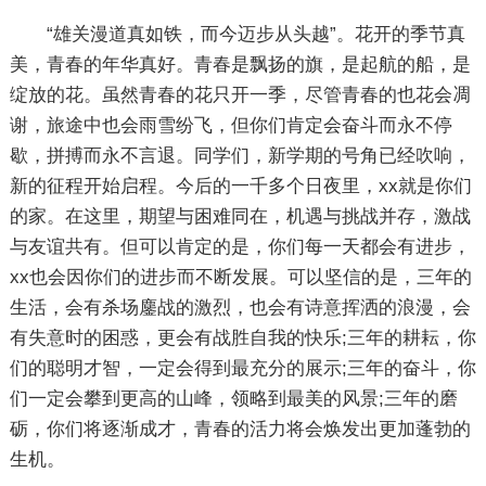
“雄关漫道真如铁，而今迈步从头越”。花开的季节真
美，青春的年华真好。青春是飘扬的旗，是起航的船，是
绽放的花。虽然青春的花只开一季，尽管青春的也花会凋
谢，旅途中也会雨雪纷飞，但你们肯定会奋斗而永不停
歇，拼搏而永不言退。同学们，新学期的号角已经吹响，
新的征程开始启程。今后的一千多个日夜里，xx就是你们
的家。在这里，期望与困难同在，机遇与挑战并存，激战
与友谊共有。但可以肯定的是，你们每一天都会有进步，
xx也会因你们的进步而不断发展。可以坚信的是，三年的
生活，会有杀场鏖战的激烈，也会有诗意挥洒的浪漫，会
有失意时的困惑，更会有战胜自我的快乐;三年的耕耘，你
们的聪明才智，一定会得到最充分的展示;三年的奋斗，你
们一定会攀到更高的山峰，领略到最美的风景;三年的磨
砺，你们将逐渐成才，青春的活力将会焕发出更加蓬勃的
生机。