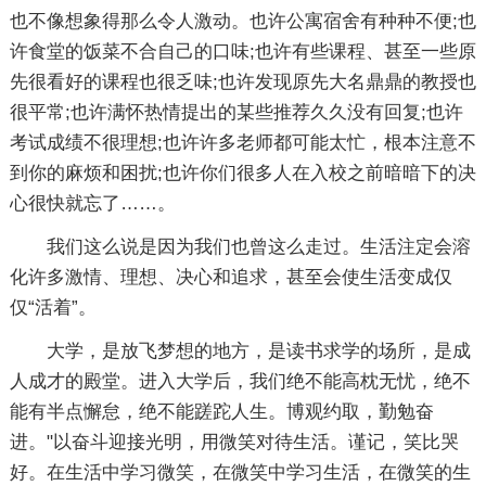
也不像想象得那么令人激动。也许公寓宿舍有种种不便;也
许食堂的饭菜不合自己的口味;也许有些课程、甚至一些原
先很看好的课程也很乏味;也许发现原先大名鼎鼎的教授也
很平常;也许满怀热情提出的某些推荐久久没有回复;也许
考试成绩不很理想;也许许多老师都可能太忙，根本注意不
到你的麻烦和困扰;也许你们很多人在入校之前暗暗下的决
心很快就忘了……。
我们这么说是因为我们也曾这么走过。生活注定会溶
化许多激情、理想、决心和追求，甚至会使生活变成仅
仅“活着”。
大学，是放飞梦想的地方，是读书求学的场所，是成
人成才的殿堂。进入大学后，我们绝不能高枕无忧，绝不
能有半点懈怠，绝不能蹉跎人生。博观约取，勤勉奋
进。"以奋斗迎接光明，用微笑对待生活。谨记，笑比哭
好。在生活中学习微笑，在微笑中学习生活，在微笑的生