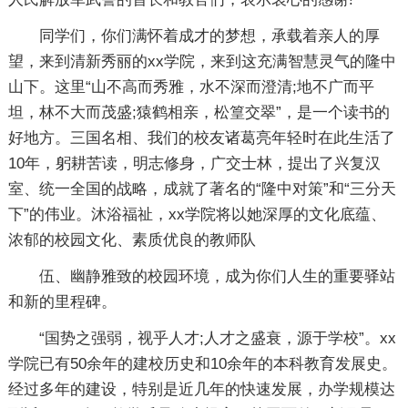
同学们，你们满怀着成才的梦想，承载着亲人的厚
望，来到清新秀丽的xx学院，来到这充满智慧灵气的隆中
山下。这里“山不高而秀雅，水不深而澄清;地不广而平
坦，林不大而茂盛;猿鹤相亲，松篁交翠”，是一个读书的
好地方。三国名相、我们的校友诸葛亮年轻时在此生活了
10年，躬耕苦读，明志修身，广交士林，提出了兴复汉
室、统一全国的战略，成就了著名的“隆中对策”和“三分天
下”的伟业。沐浴福祉，xx学院将以她深厚的文化底蕴、
浓郁的校园文化、素质优良的教师队
伍、幽静雅致的校园环境，成为你们人生的重要驿站
和新的里程碑。
“国势之强弱，视乎人才;人才之盛衰，源于学校”。xx
学院已有50余年的建校历史和10余年的本科教育发展史。
经过多年的建设，特别是近几年的快速发展，办学规模达