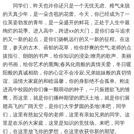
同学们，昨天也许你还只是一个无忧无虑、稚气未脱
的天真少年，是一朵含苞的花蕾。今天，你已经成为了一
位英姿勃发的青年，是一朵盛开的鲜花，正处于人生中最
绚烂的花季。进入高中，跨进xx的大门，是你们奋斗追求
的又一新的起点，是你们扬帆远行的又一新的征程。在这
里，参天的古木、蓊郁的花草，给你舒爽的空气;老师的点
拔指引、朗朗的书声，给你知识的浸染;嘹亮的歌声、美丽
的书画，给你艺术的熏陶;春风化雨般的真情关爱，冬日暖
阳般的真诚相助，你的心定不会冷寂;兄弟姐妹般的真切情
谊、温情大家庭的和睦温馨，你的身影绝不会孤单。刚走
进高中校园的你们像一颗萌动的种子，一只振翅欲飞的雏
鹰，而这里，就是你们播种期望的肥沃土地，就是你们展
翅高飞的广阔天空，是你们大学梦圆的圣地!来吧，同学
们，这里有慈如父母的老师，这里有亲如兄弟的同学。这
里是欢乐的大家庭，这里是知识的竞技场。来吧，同学
们，在这里放飞你的梦想，在这里收获你新的期望。