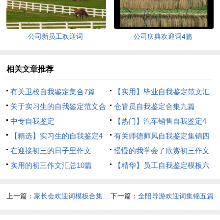
公司新员工欢迎词
公司庆典欢迎词4篇
相关文章推荐
有关卫校自我鉴定集合7篇
【实用】毕业自我鉴定范文汇
关于实习生的自我鉴定范文合
编七篇
仓管员自我鉴定合集九篇
集十篇
中专自我鉴定
【热门】汽车销售自我鉴定4
【精选】实习生的自我鉴定4
篇
有关师德师风自我鉴定集锦四
篇
在迎接初三的日子里作文
篇
慢慢的我学会了欣赏初三作文
实用的初三作文汇总10篇
【精华】员工自我鉴定模板六
篇
上一篇：
家长会欢迎词模板合集八篇
下一篇：
全陪导游欢迎词集锦五篇