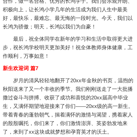
合作，做一名合格、优秀的长鸿学子。我们会乐观开朗、
积极向上，让长鸿小学几年的生活成为我们人生中最美
好，最快乐，最难忘、最无悔的一段时光。今天，我们以
长鸿为骄傲；明天，长鸿以我们为自豪！
最后，祝全体同学在新年的学习和生活中取得更大进
步，祝长鸿学校明天更加美好！祝全体教师身体健康，工
作顺利，万事如意！
新生欢迎词 篇7
岁月的清风轻轻地翻开了20xx年金秋的书页，温煦的
秋阳送来了又一个丰收的季节。我们刚刚送走了一大批播
撒过奋斗与拼搏、收获了成功和喜悦的20xx届高中毕业
生，又满怀期望地迎接来了你们——20xx级的高一新生。
带着青春的蓬勃朝气，揣着满怀的激情与渴望，携着家人
的殷殷嘱托，你们来了，你们激情澎湃、英姿勃发地来
了，来到了xx这块成就梦想和孕育英才的沃土。