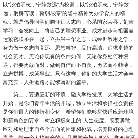
以“淡泊明志，宁静致远”为校训，以“淡泊明志，宁静致
远，躬耕苦读，鞠躬尽瘁”的隆中精神为办学育人的精
魂，就是倡导同学们胸怀远大志向，心系国家荣辱，刻苦
学习，奋发向上，将自己的理想事业、成才进步与祖国命
运紧密联系在一起，立振兴中华之志，成经世致用之学，
努力做一名志向高远、思想睿智、品行高洁、追求卓越的
社会英才。无论你现有的条件如何，无论你身处何种境
遇，都要勇敢面对，做到自信而不自负，勇武而不菲薄，
立志拼搏，成就事业。只有这样，你们的大学生活才会丰
富充实，人生道路才能续写新的篇章。
第二，要适应新的环境，融入学校发展。大学生活的
开始，是你们青年生活的开端，独立生活和承担社会责任
是你们最大的转折和变化。希望你们能够尽快适应新环境
和新角色的要求，树立积极向上的`人生态度。既要勇敢
应对和处理来自各个方面的困难和挑战，培养良好的心理
素质，做一个人格健全的人;又要学会与人相处，学会与环