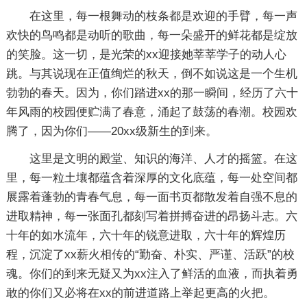
在这里，每一根舞动的枝条都是欢迎的手臂，每一声
欢快的鸟鸣都是动听的歌曲，每一朵盛开的鲜花都是绽放
的笑脸。这一切，是光荣的xx迎接她莘莘学子的动人心
跳。与其说现在正值绚烂的秋天，倒不如说这是一个生机
勃勃的春天。因为，你们踏进xx的那一瞬间，经历了六十
年风雨的校园便贮满了春意，涌起了鼓荡的春潮。校园欢
腾了，因为你们——20xx级新生的到来。
这里是文明的殿堂、知识的海洋、人才的摇篮。在这
里，每一粒土壤都蕴含着深厚的文化底蕴，每一处空间都
展露着蓬勃的青春气息，每一面书页都散发着自强不息的
进取精神，每一张面孔都刻写着拼搏奋进的昂扬斗志。六
十年的如水流年，六十年的锐意进取，六十年的辉煌历
程，沉淀了xx薪火相传的“勤奋、朴实、严谨、活跃”的校
魂。你们的到来无疑又为xx注入了鲜活的血液，而执着勇
敢的你们又必将在xx的前进道路上举起更高的火把。