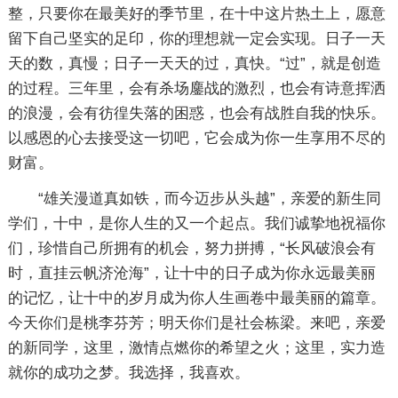
整，只要你在最美好的季节里，在十中这片热土上，愿意
留下自己坚实的足印，你的理想就一定会实现。日子一天
天的数，真慢；日子一天天的过，真快。“过”，就是创造
的过程。三年里，会有杀场鏖战的激烈，也会有诗意挥洒
的浪漫，会有彷徨失落的困惑，也会有战胜自我的快乐。
以感恩的心去接受这一切吧，它会成为你一生享用不尽的
财富。
“雄关漫道真如铁，而今迈步从头越”，亲爱的新生同
学们，十中，是你人生的又一个起点。我们诚挚地祝福你
们，珍惜自己所拥有的机会，努力拼搏，“长风破浪会有
时，直挂云帆济沧海”，让十中的日子成为你永远最美丽
的记忆，让十中的岁月成为你人生画卷中最美丽的篇章。
今天你们是桃李芬芳；明天你们是社会栋梁。来吧，亲爱
的新同学，这里，激情点燃你的希望之火；这里，实力造
就你的成功之梦。我选择，我喜欢。