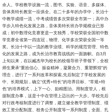
余人。学校教学设施一流，图书、实验、语音、多媒体、
音体美特长教室一应俱全。在二十多年的办学中，长治十
中教学成绩一流，中考成绩曾多次荣获全市第一；高中办
学步入特色化发展之路，音体美特长班办学规模业已形
成；初中数理化竞赛更是一支独秀，学校荣获全国初中数
学竞赛全省第一四连冠，物理、化学多次荣获全国一等
奖。长治十中以一流的教学业绩、科学的规范管理、特色
化的发展之路，成为长治市教育战线的一面旗帜。自3月
上旬以来，在以臧杰华为校长的校领导班子带领下，全校
师生秉承“重拾信心、振奋精神，凝聚合力、重塑辉煌”的
理念，进行了一系列改革和探索,先后制定了学校发展的
中、长期规划，确立“优秀+特长”的培养目标、“常规+特
色”的培养模式，上下一心、励精图治。用制度管人，根
据制度办事，这是十中在管理上迈出的一大步。学校先后
对行政考核制度进行了调整，建立健全教学管理制度、绩
效工资分配制度、校务公开制度等一系列制度，全面、扎