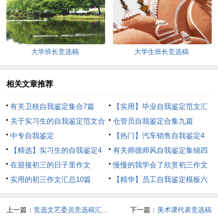
大学班长竞选稿
大学生班长竞选稿
相关文章推荐
有关卫校自我鉴定集合7篇
【实用】毕业自我鉴定范文汇
关于实习生的自我鉴定范文合
编七篇
仓管员自我鉴定合集九篇
集十篇
中专自我鉴定
【热门】汽车销售自我鉴定4
【精选】实习生的自我鉴定4
篇
有关师德师风自我鉴定集锦四
篇
在迎接初三的日子里作文
篇
慢慢的我学会了欣赏初三作文
实用的初三作文汇总10篇
【精华】员工自我鉴定模板六
篇
上一篇：
竞选文艺委员竞选稿汇编六篇
下一篇：
美术课代表竞选稿