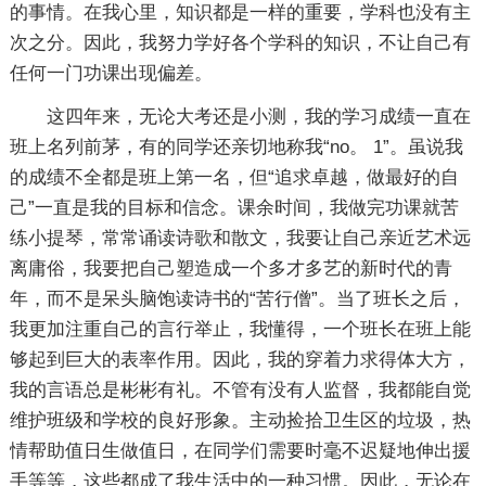
的事情。在我心里，知识都是一样的重要，学科也没有主
次之分。因此，我努力学好各个学科的知识，不让自己有
任何一门功课出现偏差。
这四年来，无论大考还是小测，我的学习成绩一直在
班上名列前茅，有的同学还亲切地称我“no。 1”。虽说我
的成绩不全都是班上第一名，但“追求卓越，做最好的自
己”一直是我的目标和信念。课余时间，我做完功课就苦
练小提琴，常常诵读诗歌和散文，我要让自己亲近艺术远
离庸俗，我要把自己塑造成一个多才多艺的新时代的青
年，而不是呆头脑饱读诗书的“苦行僧”。当了班长之后，
我更加注重自己的言行举止，我懂得，一个班长在班上能
够起到巨大的表率作用。因此，我的穿着力求得体大方，
我的言语总是彬彬有礼。不管有没有人监督，我都能自觉
维护班级和学校的良好形象。主动捡拾卫生区的垃圾，热
情帮助值日生做值日，在同学们需要时毫不迟疑地伸出援
手等等，这些都成了我生活中的一种习惯。因此，无论在