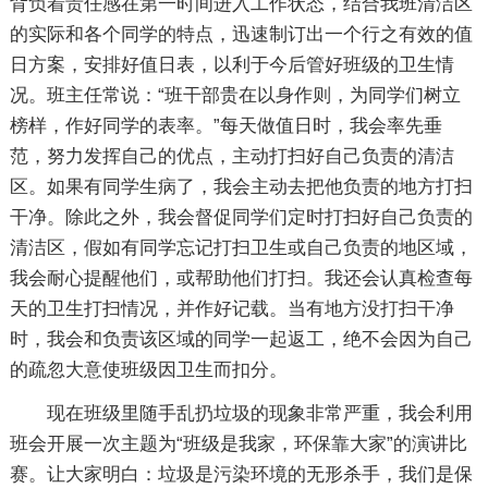
背负着责任感在第一时间进入工作状态，结合我班清洁区
的实际和各个同学的特点，迅速制订出一个行之有效的值
日方案，安排好值日表，以利于今后管好班级的卫生情
况。班主任常说：“班干部贵在以身作则，为同学们树立
榜样，作好同学的表率。”每天做值日时，我会率先垂
范，努力发挥自己的优点，主动打扫好自己负责的清洁
区。如果有同学生病了，我会主动去把他负责的地方打扫
干净。除此之外，我会督促同学们定时打扫好自己负责的
清洁区，假如有同学忘记打扫卫生或自己负责的地区域，
我会耐心提醒他们，或帮助他们打扫。我还会认真检查每
天的卫生打扫情况，并作好记载。当有地方没打扫干净
时，我会和负责该区域的同学一起返工，绝不会因为自己
的疏忽大意使班级因卫生而扣分。
现在班级里随手乱扔垃圾的现象非常严重，我会利用
班会开展一次主题为“班级是我家，环保靠大家”的演讲比
赛。让大家明白：垃圾是污染环境的无形杀手，我们是保