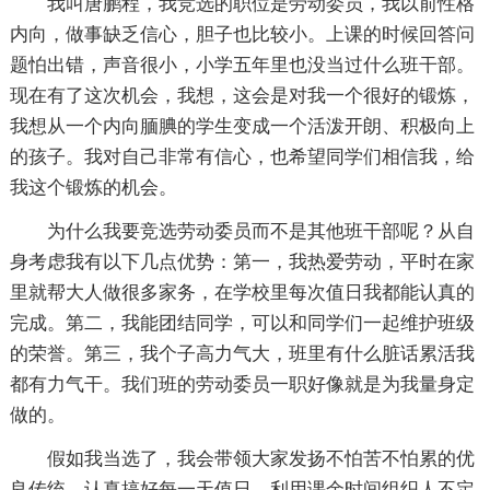
我叫唐鹏程，我竞选的职位是劳动委员，我以前性格
内向，做事缺乏信心，胆子也比较小。上课的时候回答问
题怕出错，声音很小，小学五年里也没当过什么班干部。
现在有了这次机会，我想，这会是对我一个很好的锻炼，
我想从一个内向腼腆的学生变成一个活泼开朗、积极向上
的孩子。我对自己非常有信心，也希望同学们相信我，给
我这个锻炼的机会。
为什么我要竞选劳动委员而不是其他班干部呢？从自
身考虑我有以下几点优势：第一，我热爱劳动，平时在家
里就帮大人做很多家务，在学校里每次值日我都能认真的
完成。第二，我能团结同学，可以和同学们一起维护班级
的荣誉。第三，我个子高力气大，班里有什么脏话累活我
都有力气干。我们班的劳动委员一职好像就是为我量身定
做的。
假如我当选了，我会带领大家发扬不怕苦不怕累的优
良传统，认真搞好每一天值日，利用课余时间组织人不定