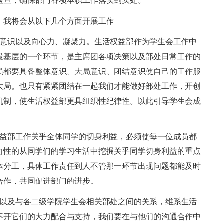
检查，确保部门各项本职工作落实到实处。
，我将会从以下几个方面开展工作
局意识以及向心力、凝聚力。生活权益部作为学生会工作中
最基层的一个环节，是主席团各项决策以及部处日常工作的
员都要具备整体意识、大局意识、团结意识使自己的工作服
大局。也只有紧紧团结在一起我们才能做好部处工作，开创
机制，使生活权益部更具组织性纪律性。以此引导学生会成
权益部工作关乎全体同学的切身利益，必须使每一位成员都
向性的从同学们的学习生活中挖掘关乎同学切身利益的重点
体分工，具体工作责任到人不管那一环节出现问题都能及时
合作，共同促进部门的进步。
处以及与各二级学院学生会相关部处之间的关系，维系生活
不开它们的大力配合与支持，我们要在与他们的沟通合作中