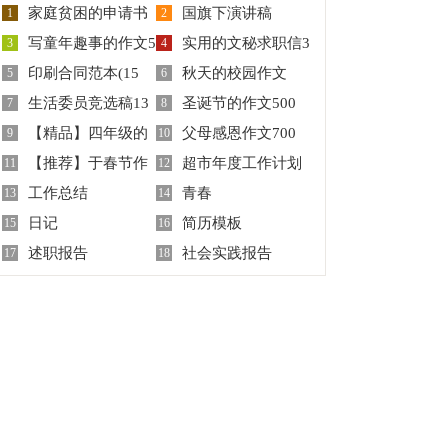
家庭贫困的申请书
国旗下演讲稿
1
2
写童年趣事的作文5
实用的文秘求职信3
九篇
3
4
印刷合同范本(15
秋天的校园作文
篇
5
篇
6
生活委员竞选稿13
圣诞节的作文500
篇)
7
350字
8
【精品】四年级的
父母感恩作文700
篇
9
字集锦8篇
10
【推荐】于春节作
超市年度工作计划
作文300字合集六篇
11
字7篇
12
工作总结
青春
文8篇
13
汇总5篇
14
日记
简历模板
15
16
述职报告
社会实践报告
17
18