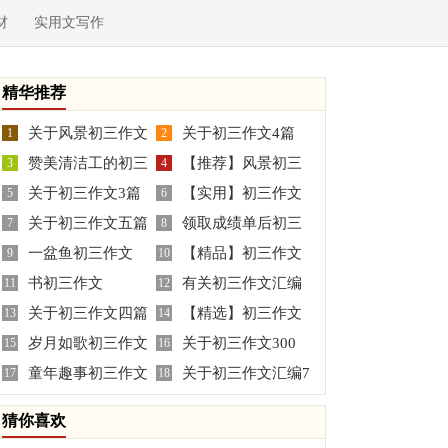
材
实用文写作
精华推荐
关于风景初三作文
关于初三作文4篇
1
2
赞美清洁工的初三
【推荐】风景初三
合集九篇
3
4
关于初三作文3篇
【实用】初三作文
学生作文
5
作文3篇
6
关于初三作文五篇
领取成绩单后初三
7
汇编五篇
8
一盆鱼初三作文
【精品】初三作文
9
作文
10
书初三作文
有关初三作文汇编
11
合集七篇
12
关于初三作文四篇
【精选】初三作文
13
九篇
14
岁月如歌初三作文
关于初三作文300
15
汇总十篇
16
童年趣事初三作文
关于初三作文汇编7
17
字三篇
18
10篇
篇
猜你喜欢