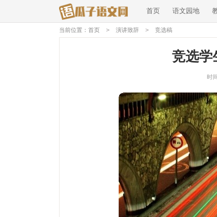
首页
语文园地
当前位置：
首页
>
演讲致辞
>
竞选稿
竞选学
时间：