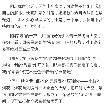
回老家的那天，天气十分寒冷，可这并不能阻止我们
回去的脚步。快回到家的时侯，远远就能表哥表妹们在放
鞭炮了，我不禁心里痒痒的，于是，一下车，我便迫不及
待的加入到他们的行列。
随着“嗖”的一声，几道白光仿佛火箭一般飞向天空，
仔细一看，原来是表哥的“火箭炮”。瞧那形势，对于这个
名字绝对是当之无愧。
嘿嘿，接下来我的“彩雷”粉墨登场啦！只听“轰”的一
声响，我的“彩雷”炸开了花，那声音把房子都震了几震，
我的“彩雷”肯定不逊色于表哥的“火箭炮”。
“呯”，映入我们眼帘的是最后的“压轴炮”——小叔的
烟花。烟花首先喷出一团金色的火焰，把它射向天空，最
后那团火焰在空中爆炸，形成了一朵怒放的“花朵”那一瞬
间，似乎它把整个夜空都给照亮了。