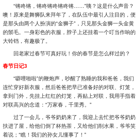
“锵咚锵，锵咚锵咚锵咚锵……”咦？这是什么声音？
噢！原来是舞狮队来拜年了，在队伍中最引人注目的，便
是那头由两个人扮演的“金狮子”，只见那头金狮一头金黄
的鬃毛。一身彩色的衣服，脖子上还挂着一个叮当作响的
大铃铛，有趣极了。
回老家过春节可真好玩！你的春节是怎么样过的？
春节日记3
“噼哩啪啦”的鞭炮声，吵醒了熟睡的我和爸爸，我们
连忙穿好新衣服，然后爸爸把早已准备好的对联、灯笼，
拿到门外，先挂上红红的灯笼，再贴上对联，我用手指着
对联高兴的念道：“万家春，千里秀。”
过了一会儿，爷爷奶奶来了，我迎上去忙把爷爷奶奶
扶进了屋，给他们倒了杯热茶，又给他们削水果，爷爷笑
着说；“瞧！我们的孙女儿懂事了！”