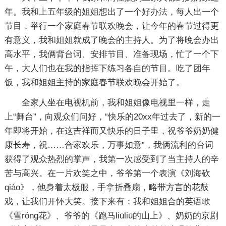
年。我和上五年级的姐姐想出了一个好办法，每人出一个
节目，举行一个家庭春节联欢晚会，让今年的春节过得更
有意义，我和姐姐就成了晚会的主持人。为了将晚会办出
高水平，我俩背台词、安排节目、准备现场，忙了一个下
午，大人们也在我的指挥下练习各自的节目。吃了团年
饭，我和姐姐主持的家庭春节联欢晚会开始了。
全家人坐在电视机前，我和姐姐像电视里一样，走
上“舞台”，向观众们问好，“快乐的20xx年过去了，新的一
年即将开始，在这吉祥而又快乐的日子里，祝爷爷奶奶健
康长寿，祝……合家欢乐，万事如意”，我俩流利的台词
获得了观众热烈的掌声，我第一次感受到了当主持人的辛
苦与高兴。在一片欢笑之中，爷爷第一个表演《刘海砍
qiáo》，他身着太极服，手拿折叠扇，略带方言的花鼓
戏，让我们开怀大笑。接下来有：我和姐姐合的英语歌
《雪róng花》、爷爷的《跑马liūliū的山上》、奶奶的京剧