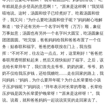
年糕就是步步登高的意思啊！”。“原来是这样啊！”我笑嘻
嘻地说。这时，汤圆和饺子已经煮好了。吃着汤圆和饺
子，我又问：“为什么要吃汤圆和饺子呢？”妈妈耐心地解
释道：“饺子还有另外一个名字叫弯弯（万万）顺，象征
万事如意；汤圆也有另外一个名字叫大圆宝，吃汤圆象征
团团圆圆。”吃完饭，爸爸妈妈给我和爸爸布置了一个任
务：贴春联和福字。爸爸把春联按在门上，我当指
挥：“不对不对，往左边一点点。对，这里刚好！”爸爸把
春联用透明胶粘起来，然后又很快贴好了福字。之后，该
去给长辈拜年了，我们首先去爷爷、奶奶的家。爷爷、奶
奶不仅给我压岁钱，还给我糖吃……走在回家的路上，我
问妈妈：“妈妈，为什么要拜年呢？为什么长辈要给小孩
子压岁钱呢？”妈妈说：“拜年表示对长辈的尊敬，长辈给
压岁钱是因为长辈爱护晚辈呀！”“原来是这样呀！”。我
说。说着，就和爸爸妈妈一起说说笑笑的走回家去了。