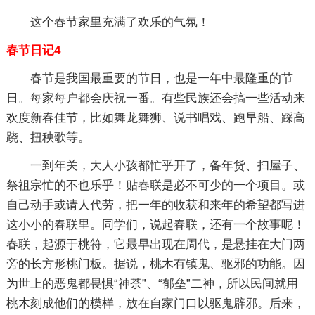
这个春节家里充满了欢乐的气氛！
春节日记4
春节是我国最重要的节日，也是一年中最隆重的节
日。每家每户都会庆祝一番。有些民族还会搞一些活动来
欢度新春佳节，比如舞龙舞狮、说书唱戏、跑旱船、踩高
跷、扭秧歌等。
一到年关，大人小孩都忙乎开了，备年货、扫屋子、
祭祖宗忙的不也乐乎！贴春联是必不可少的一个项目。或
自己动手或请人代劳，把一年的收获和来年的希望都写进
这小小的春联里。同学们，说起春联，还有一个故事呢！
春联，起源于桃符，它最早出现在周代，是悬挂在大门两
旁的长方形桃门板。据说，桃木有镇鬼、驱邪的功能。因
为世上的恶鬼都畏惧“神荼”、“郁垒”二神，所以民间就用
桃木刻成他们的模样，放在自家门口以驱鬼辟邪。后来，