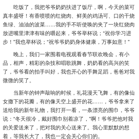
吃饭了，我把爷爷奶奶扶进了饭厅，啊，今天的菜可
真丰盛呀！有香喷喷的红烧肉、鲜美的鸡汤可、口的干烧
鱼绿、油油的波菜……我的手不听使唤的夹了一块红烧肉
放进嘴里津津有味的嚼起来，爷爷举杯说；“祝你学习进
步！”我也举杯说；“祝爷爷奶奶身体健康，万事如意！”
晚上，我们一家围着电视观看春节联欢晚会，有小
品，相声，精彩的杂技和唱歌跳舞，奶奶看的高兴的笑
了，爷爷看的拍手叫好，我也开心的手舞足蹈，爸爸对我
微微的笑了。
当新年的钟声敲响的时候，礼花漫天飞舞，有的像仙
女撒下的花瓣，有的像天空上盛开的花……，爷爷拿来了
送给我的新年礼物，我打开一看，一条漂亮的围巾，爷爷
说：“冬天很冷，戴好围巾别着凉了，”啊！爷爷把他对我
的关爱送来了，把对我的关心送来了。我心里默默的想
着，等我长大了，我也一定会关心你们的。