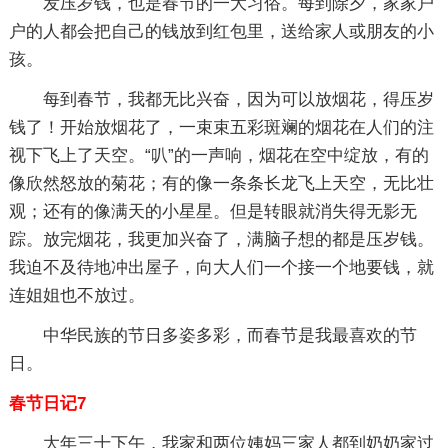
发压岁钱，也是春节的一大习俗。每到除夕，家家户
户的人都会把自己的钱放到红包里，送给家人或朋友的小
孩。
每到春节，我都无比兴奋，因为可以放烟花，得压岁
钱了！开始放烟花了，一束束五彩斑斓的烟花在人们的注
视下飞上了天空。“叭”的一声响，烟花在空中绽放，有的
像欣然怒放的菊花；有的像一条条长龙飞上天空，无比壮
观；还有的像满天的小星星。但是转眼就消失得无影无
踪。放完烟花，我更加兴奋了，满脑子想的都是压岁钱。
我迫不及待地冲出屋子，向大人们一个接一个地要钱，就
连姐姐也不放过。
中华民族的节日多姿多彩，而春节是我最喜欢的节
日。
春节日记7
大年三十下午，我家和两位姨妈三家人都到奶奶家过