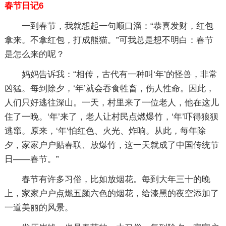
春节日记6
一到春节，我就想起一句顺口溜：“恭喜发财，红包
拿来。不拿红包，打成熊猫。”可我总是想不明白：春节
是怎么来的呢？
妈妈告诉我：“相传，古代有一种叫‘年’的怪兽，非常
凶猛。每到除夕，‘年’就会吞食牲畜，伤人性命。因此，
人们只好逃往深山。一天，村里来了一位老人，他在这儿
住了一晚。‘年’来了，老人让村民点燃爆竹，‘年’吓得狼狈
逃窜。原来，‘年’怕红色、火光、炸响。从此，每年除
夕，家家户户贴春联、放爆竹，这一天就成了中国传统节
日——春节。”
春节有许多习俗，比如放烟花。每到大年三十的晚
上，家家户户点燃五颜六色的烟花，给漆黑的夜空添加了
一道美丽的风景。