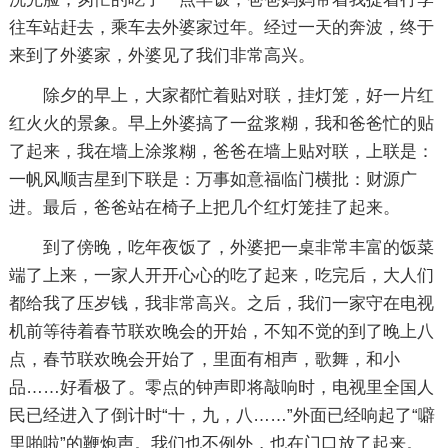
往车站赶去，乘车去外婆家过年。经过一天的奔波，终于
来到了外婆家，外婆见了我们非常高兴。
除夕的早上，大家都忙着贴对联，挂灯笼，好一片红
红火火的景象。早上外婆搞了一盆浆糊，我和爸爸忙的贴
了起来，我在墙上涂浆糊，爸爸在墙上贴对联，上联是：
一帆风顺吉星到下联是：万事如意福临门横批：财源广
进。最后，爸爸站在椅子上把几个红灯笼挂了起来。
到了傍晚，吃年夜饭了，外婆把一桌非常丰富的饭菜
端了上来，一家人开开心心的吃了起来，吃完后，大人们
都给我了压岁钱，我非常高兴。之后，我们一家守在电视
机前等待着春节联欢晚会的开始，不知不觉的到了晚上八
点，春节联欢晚会开始了，里面有相声，歌舞，和小
品……好看极了。零点的钟声即将敲响时，电视里全国人
民已经进入了倒计时“十，九，八……”外面已经响起了“噼
里啪啦”的鞭炮声。我们也不例外，也在门口放了起来。