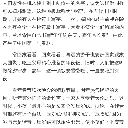
人们索性在桃木板上刻上两位神的名字，认为这样做同样
可以镇邪驱恶。这种桃板就称为“桃符”。在五代十国时
期，开始有人在桃符上写字。一次，蜀国的君主孟昶在除
夕之夜令学士在桃符板上写字，因看不清学士们所写的内
容，孟昶索性自己书写“年年约余庆，嘉年号长春”。由此
产生了中国第一副春联。
常回家看看，回家看看，再远的游子也要赶回家跟家
人团聚，吃上父母精心准备的年夜饭。旧时，人们把这叫
做除夕守岁、熬年。这一顿饭要慢慢吃，一直要吃到深
夜。
看着春节联欢晚会的精彩节目，围着热气腾腾的火
锅，听着窗外阵阵的爆竹声，一家人享受着天伦之乐。这
时候，小孩子最开心的是长辈会发压岁钱。据说，在魏晋
时期就有这个做法。压岁钱也叫“押岁钱”、“压祟钱”因为
岁与祟是谐音，压岁钱可以压住邪祟，使小孩们平平安安