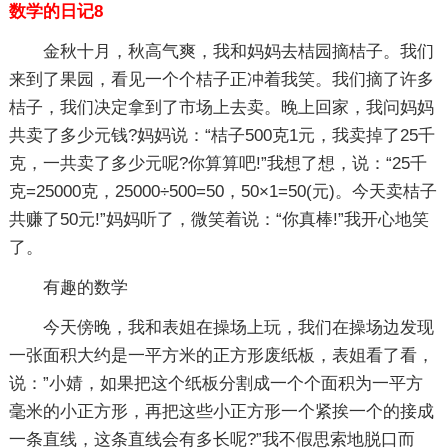
数学的日记8
金秋十月，秋高气爽，我和妈妈去桔园摘桔子。我们
来到了果园，看见一个个桔子正冲着我笑。我们摘了许多
桔子，我们决定拿到了市场上去卖。晚上回家，我问妈妈
共卖了多少元钱?妈妈说：“桔子500克1元，我卖掉了25千
克，一共卖了多少元呢?你算算吧!”我想了想，说：“25千
克=25000克，25000÷500=50，50×1=50(元)。今天卖桔子
共赚了50元!”妈妈听了，微笑着说：“你真棒!”我开心地笑
了。
有趣的数学
今天傍晚，我和表姐在操场上玩，我们在操场边发现
一张面积大约是一平方米的正方形废纸板，表姐看了看，
说：”小婧，如果把这个纸板分割成一个个面积为一平方
毫米的小正方形，再把这些小正方形一个紧挨一个的接成
一条直线，这条直线会有多长呢?”我不假思索地脱口而