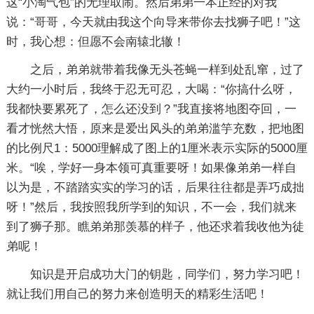
这“小淘气包”的无理取闹。然后弟弟一本正经的对我
说：“哥哥，今天就由我这个向导来带你去找狮子吧！”这
时，我心想：但愿不会南辕北辙！
之后，弟弟就带着我像无头苍蝇一样到处乱窜，过了
大约一小时后，我终于忍无可忍，大喝：“你搞什么呀，
我都快要累死了，怎么还没到？”我直接将地图夺回，一
看才恍然大悟，原来是爱出风头的弟弟滥竽充数，把地图
的比例尺1：5000理解成了图上的1厘米表示实际的5000厘
米。“唉，学好一身本领可真重要呀！如果像弟弟一样自
以为是，不踏踏实实的学习的话，后果往往都是弄巧成拙
呀！”然后，我按照我所学到的知识，不一会，我们就来
到了狮子那。瞧弟弟那羡慕的样子，他还求着我收他为徒
弟呢！
知识是开启成功大门的钥匙，同学们，努力学习吧！
就让我们用自己的努力来创造明天的精彩生活吧！