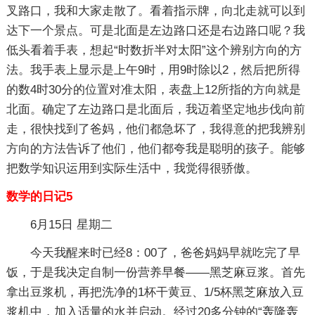
叉路口，我和大家走散了。看着指示牌，向北走就可以到
达下一个景点。可是北面是左边路口还是右边路口呢？我
低头看着手表，想起“时数折半对太阳”这个辨别方向的方
法。我手表上显示是上午9时，用9时除以2，然后把所得
的数4时30分的位置对准太阳，表盘上12所指的方向就是
北面。确定了左边路口是北面后，我迈着坚定地步伐向前
走，很快找到了爸妈，他们都急坏了，我得意的把我辨别
方向的方法告诉了他们，他们都夸我是聪明的孩子。能够
把数学知识运用到实际生活中，我觉得很骄傲。
数学的日记5
6月15日 星期二
今天我醒来时已经8：00了，爸爸妈妈早就吃完了早
饭，于是我决定自制一份营养早餐——黑芝麻豆浆。首先
拿出豆浆机，再把洗净的1杯干黄豆、1/5杯黑芝麻放入豆
浆机中，加入适量的水并启动。经过20多分钟的“轰隆轰