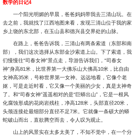
数学的日记4
一个阳光明媚的早晨，爸爸妈妈带我去三清山玩。在
去之前，我就找了江西地图来看，发现三清山位于我的家
乡上饶的东北部，在玉山县和德兴县交界处的山脉。
在路上，爸爸告诉我，三清山有两条索道（东部和南
部），我们这次选择从东部金沙索道上山。下了索道，我
们慢慢往“司春女神”景点走，导游告诉我们，“司春女
神”身高81米，比世界第一大佛乐山大佛高10米，比自由
女神高35米，号称世界第一女神。远远地看，它像个老
妪，可是走近时看，它又像一个美丽的少女，真是太神奇
了。和“司春女神”遥遥相对的是“巨蟒出山”，它是一根风
化腐蚀形成的花岗岩残柱，净高128米，头部直径20米，
头颈连接处最细部分直径不足7米。它就像一条硕大的蟒
蛇破山而出，直欲腾空而去，令人叹为观止。
山上的风景实在太多太美了，不知不觉中，在一个分