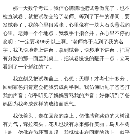
那一天数学考试，我信心满满地把试卷做完了，也不
检查试卷，就把试卷交给了老师。等到了下午的课间，要
发试卷了，我的心里很紧张，心里像有一块大石头悬我的
心里。老师一个个地点，我双手十指合并，在心里不停的
念叨：“一定要考96分以上啊。”老师终于点到了我的名
字，我飞快地走上讲台，拿到试卷，快步地下讲台，把写
有分数的那一面盖到桌上，把试卷慢慢的翻开一点，立马
看到了一个鲜红的“7”。
我立刻又把试卷盖上，心想：天哪！才考七十多分，
回到家爸妈肯定会把我劈成两半啊。我仿佛听见了爸爸打
我的声音；似乎听见了妈妈责骂我的声音；好像听到了爸
妈因为我考成这样的成绩而叹气。
我低着头，走在回家的路上，仿佛感觉路边的大树没
有力气，耷拉着头，花儿也没有原来那样美丽，鸟儿在树
上叫，仿佛在为我而哀叹，我继续走在回家的路上，似乎