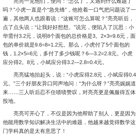
亮亮一见他们，便问：“怎么了，又遇到什么难题了
吗？”小虎一直是个“急先锋”，他抢着一口气把问题说了一
遍，其他两人也跟着说：“这账可怎么算呢？”亮亮听后，
点了点头说：“让我好好想想。”说完，便陷入了沉思：小
华需付3.2元，说明8个面包的总价格是3。2×3=9.6元，面
包的单价就是9.6÷8=1.2元。那么，小虎付了5个面包的
钱，1.2×5=6元，多付了多少钱呢？6—3.2=2.8元。小虎
应分得2。8元，小斌应分得3.2—2.8=0.4元。
亮亮猛地抬起头，说：“小虎应得2.8元，小斌应得0.4
元。”三个好朋友异口同声地问：“为什么呀？”亮亮娓娓道
来……三人听后忍不住啧啧赞叹，对亮亮更是佩服得五体
投地。
亮亮可开心了，不仅是因为他帮助了别人，更是因为
他能用数学知识解决生活中的难题，他越来越觉得数学这
门学科真的是太有意思了！