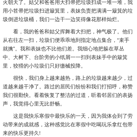
火朝天了。姑父和爸爸用大扫帚把垃圾扫成一堆一堆，我
用小笤帚把垃圾扫进簸箕里，表妹负责把满满一簸箕的垃
圾倒进垃圾桶，我们一边干一边笑得像花那样灿烂。
看，我的爸爸和姑父挥舞着大扫把，神气极了。他们
从右往左一扫，垃圾们便乖乖地到指定地点集合，“束手
就擒”。我和表妹也不比他们差。我细心地把躲在草丛
中、大树下、台阶旁的小纸屑一一扫到表妹手中的簸箕
里，狡猾的小垃圾们只好缴械投降。
很快，我们身上越来越热，路上的垃圾越来越少，过
道越来越干净了。路过的居民们纷纷和我们打招呼，称赞
我们很勤快。看着恢复了整洁的过道，听着邻居们的表扬
声，我觉得心里无比舒畅。
这是我快乐寒假中最快乐的一天，因为我体会到了劳
动带来的成就感，这种感觉比在寒假中吃喝玩乐拿红包带
来的快乐更持久!