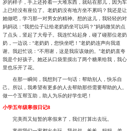
岁的样子，手上还拎着一大堆东西，就站在那儿，因为车
上已经没有座位了。老奶奶没有地方坐不累吗？我还是让
她做吧，学习那一对男女的精神。想的这儿，我轻轻的对
妈妈说：“我把位子让给老奶奶坐可以吗？”妈妈微笑的点
了点头，竖起了大母子。我连忙站起身，碰了碰那位老奶
奶，一边说：“老奶奶，您快坐吧！”老奶奶连声向我道
谢。我赶忙说：“不用谢，这是我应该做的。”老奶奶直夸
我是个好孩子。她还从口袋里摸出了两个糖果给我，我心
里也乐开了花。
在那一瞬间，我想到了一句话：帮助别人，快乐自
己。所以，我希望有更多的人去帮助那些需要帮助的人。
做一个互帮互助，助人为乐的好学生吧！
小学五年级寒假日记8
完美而又短暂的寒假来了，我们打算出去玩。
寒假我们一家都出去玩，我叔叔、爸爸、妈妈、弟