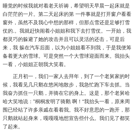
睡觉的时候我就对着老天祈祷，希望明天早晨一起床就是
白茫茫的一片。第二天起床的第 一件事就是打开窗户看看
窗外，虽然不及我心中想的那样，但那点雪还是足够打雪
仗的.。我就赶快闹着小姐姐和我下去打雪仗。一开始，我
都灵巧的躲避了她的攻击并且可以灵活的还击，可是后
来，我 躲在汽车后面，以为小姐姐看不到我，于是我便筹
备着更大的雪球。可是突然一个大雪球迎面而来。我抬头
一看，小姐姐正朝我大笑着。
正月初一，我们一家人去拜年，到了一个老舅家的时
候，我看见几只鹅在悠闲地散步，我急忙跑下车去抓。当
我奋力抓住一只鹅，并骑在它的身上。这是，那个老舅哈
哈大笑地说：”桐桐发明了骑鹅 啊！“我抬头一看，原来周
围已经站了许多亲戚在看着我。我不好意思的一跑开，那
只鹅就站起身来，嘎嘎嘎地想宣告些什么。我们见了都笑
了起来。