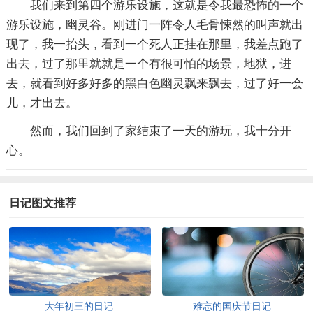
我们来到第四个游乐设施，这就是令我最恐怖的一个
游乐设施，幽灵谷。刚进门一阵令人毛骨悚然的叫声就出
现了，我一抬头，看到一个死人正挂在那里，我差点跑了
出去，过了那里就就是一个有很可怕的场景，地狱，进
去，就看到好多好多的黑白色幽灵飘来飘去，过了好一会
儿，才出去。
然而，我们回到了家结束了一天的游玩，我十分开
心。
日记图文推荐
大年初三的日记
难忘的国庆节日记