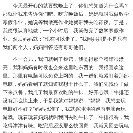
今天最开心的就要数晚上了，你们想知道为什么吗？
那就让我来告诉你们吧。吃完晚饭后，妈妈就叫我做数学
寒假作业，她说等我做完作业她就带我去吃宵夜。于是，
我便很认真地做，一个小时后，我就做完了数学寒假作
业。然后妈妈就：“现在可以走了。”我问妈妈是不是只有
我们两个人，妈妈回答还有哥哥他们。
不一会儿，我们就到了餐馆，我觉得那个餐馆很漂
亮，我和妈妈有时候也会来这里吃东西的，我很喜欢这
里。那里有电脑可以免费上网的，我一进们就紧盯着那部
电脑，妈妈看到了就知道我想干什么了。我们先找位子做
下来点餐，我点了我最喜欢吃的牛排，好开心哦！牛排还
没有那么快上来，于是我就对妈妈说：“妈妈，我想去玩
电脑好不好？”妈妈批准了，我就兴冲冲的跑向电脑台玩
游戏。玩着玩着妈妈就叫我回去吃牛排了，牛排很香，我
吃得津津有味。吃完后还没那么快回家，我就又回去玩电