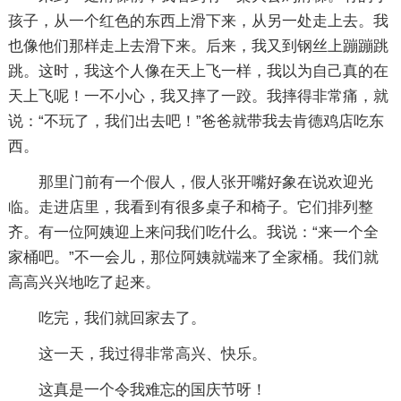
孩子，从一个红色的东西上滑下来，从另一处走上去。我
也像他们那样走上去滑下来。后来，我又到钢丝上蹦蹦跳
跳。这时，我这个人像在天上飞一样，我以为自己真的在
天上飞呢！一不小心，我又摔了一跤。我摔得非常痛，就
说：“不玩了，我们出去吧！”爸爸就带我去肯德鸡店吃东
西。
那里门前有一个假人，假人张开嘴好象在说欢迎光
临。走进店里，我看到有很多桌子和椅子。它们排列整
齐。有一位阿姨迎上来问我们吃什么。我说：“来一个全
家桶吧。”不一会儿，那位阿姨就端来了全家桶。我们就
高高兴兴地吃了起来。
吃完，我们就回家去了。
这一天，我过得非常高兴、快乐。
这真是一个令我难忘的国庆节呀！