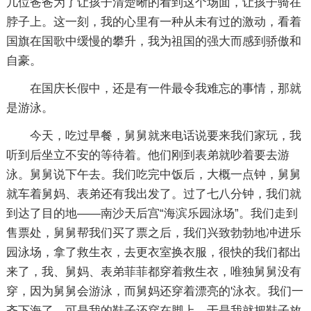
几位爸爸为了让孩子清楚晰的看到这个场面，让孩子骑在
脖子上。这一刻，我的心里有一种从未有过的激动，看着
国旗在国歌中缓慢的攀升，我为祖国的强大而感到骄傲和
自豪。
在国庆长假中，还是有一件最令我难忘的事情，那就
是游泳。
今天，吃过早餐，舅舅就来电话说要来我们家玩，我
听到后坐立不安的等待着。他们刚到表弟就吵着要去游
泳。舅舅说下午去。我们吃完中饭后，大概一点钟，舅舅
就车着舅妈、表弟还有我出发了。过了七八分钟，我们就
到达了目的地——南沙天后宫“海滨乐园泳场”。我们走到
售票处，舅舅帮我们买了票之后，我们兴致勃勃地冲进乐
园泳场，拿了救生衣，去更衣室换衣服，很快的我们都出
来了，我、舅妈、表弟菲菲都穿着救生衣，唯独舅舅没有
穿，因为舅舅会游泳，而舅妈还穿着漂亮的'泳衣。我们一
齐下海了，可是我的鞋子还穿在脚上，于是我就把鞋子放