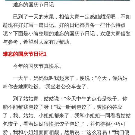
难忘的国庆节日记
已到了一天的末尾，相信大家一定感触颇深吧，不如
趁现在好好写一篇日记。好的日记都具备一些什么特点
呢？下面是小编整理的难忘的国庆节日记，欢迎大家借鉴
与参考，希望对大家有所帮助。
难忘的国庆节日记1
今年的国庆节真快乐。
一大早，妈妈就叫我起床了，便说："今天，你姑姑
叫你去她家吃饭。"我坐着公交车去了。
到了姑姑家，姑姑说："今天中午的点心是饺子。你
能不能帮我包饺子呀！"我一听到包饺子，爽快的答应
了，我、姑姑、小姐姐都来了，我和小姐姐一同看着姑姑
包饺子，看着姑姑很快把饺子包好了，并包得很小巧可
爱，我和小姐姐面面相觑，然后说："这么容易！"我们便