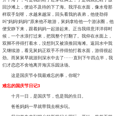
回沙滩上，便迫不及待的下了海。我浮在水面，像水母那
样双手划呀，水越来越深，回头看我的表弟，他使劲得
叫“妈妈!妈妈!”原来他不敢游，舅妈拿给他一个游泳圈，他
便安静下来，跟着妈妈一起游起来。正当我得意洋洋得时
候，一个水浪打过来，把我整个打翻了。我仰在水面上，
双脚不停得打着水，没想到又被浪推回海滩。返回水中我
又继续游，看见舅妈正双手不停得拍打着水面，游得很起
劲。而舅舅早就游到深水中去了······直到下午四点半，我
们才恋恋不舍地离开海滨乐园泳场。
这是国庆节令我最难忘的事，你呢?
难忘的国庆节日记3
十月一日，是国庆节，也是我的生日。
爸爸妈妈一早就带我去桐乡玩。