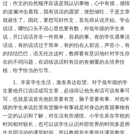
过：作文的自然顺序应该是我认识事物，心中有感，感情
的波澜冲击着我，我有说话的愿望，便想倾吐，于是文章
就诞生了。因此，要想写好作文，首先得从说开始。学会
说话，哪怕口头不说心里也要有数，对低年级的学生来
说，开口说话并非一件简单、容易的事。有的学生遇事没
话说，有的说话过于简单，有的怕在人前说，声音小，有
的结结巴巴，语无伦次这时，教师要有意识地针对学生存
在的不同问题，在训练说话时有目的有侧重的去培养扶
植，给予恰当的引导。
1、丰富学生生活，激发表达欲望。对于低年级的学
生要他开口说话或写文章，必须得让他先有话可说有事可
写，也就是说首先他肚里要有货，脑子里要有事。对低年
级的学生来说肚里有货脑中有事就是对身边的客观事物有
一定的认识和了解，对生活有所感悟。小学生呆在学校的
时间相对较长，也可以说学生认识外部世界的时间多是师
生共同活动的课堂时间，所以教师首先要抓住课堂教学，