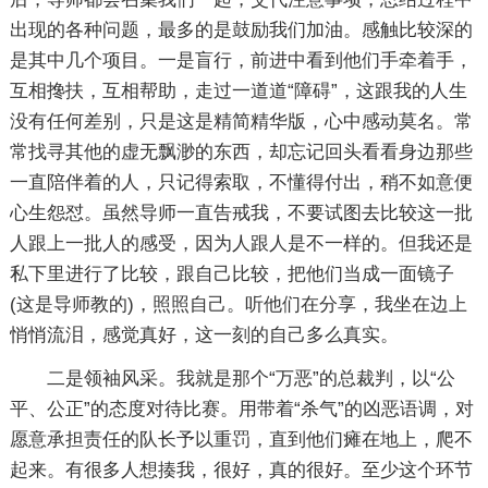
出现的各种问题，最多的是鼓励我们加油。感触比较深的
是其中几个项目。一是盲行，前进中看到他们手牵着手，
互相搀扶，互相帮助，走过一道道“障碍”，这跟我的人生
没有任何差别，只是这是精简精华版，心中感动莫名。常
常找寻其他的虚无飘渺的东西，却忘记回头看看身边那些
一直陪伴着的人，只记得索取，不懂得付出，稍不如意便
心生怨怼。虽然导师一直告戒我，不要试图去比较这一批
人跟上一批人的感受，因为人跟人是不一样的。但我还是
私下里进行了比较，跟自己比较，把他们当成一面镜子
(这是导师教的)，照照自己。听他们在分享，我坐在边上
悄悄流泪，感觉真好，这一刻的自己多么真实。
二是领袖风采。我就是那个“万恶”的总裁判，以“公
平、公正”的态度对待比赛。用带着“杀气”的凶恶语调，对
愿意承担责任的队长予以重罚，直到他们瘫在地上，爬不
起来。有很多人想揍我，很好，真的很好。至少这个环节