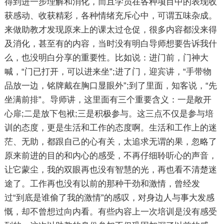
得到进一步理解和消化，而且学员在各种项目中的表现收
获感动、收获精彩，各种情绪充斥心中，可谓五味杂成。
来做助教才发现原来上的课太过仓促，很多内容都没来得
及消化，甚至有的内容，当时没有明白导师想要告诉我什
么，也没明白分享的重要性。比如说：进门前，门神大
喊，“门已打开，可以进来坐”;进了门，迎宾讲，“手带物
品放一边，铭牌戴在胸口显眼外”;到了里面，知客说，“先
坐满前排”。导师讲，这里面有三个重要含义：一是敞开
心扉;二是放下包袱;三是积极参与。这三点不仅是参与培
训的态度，更是生活和工作的态度啊。生活和工作上的迷
茫、无助，都跟自己的心有关，太追求无谓的果，忽略了
原来前进的目的和内心的感受，不再仔细聆听心的声音，
让它蒙尘，我的双眼再也没有智慧的光，再也看不清楚迷
途了。工作再也没有以前的那种干劲和激情，曾经发
过“到底是谁偷了我的激情”的感叹，对身边人与事大发感
慨，却不曾想过向内看。有些内容上一次培训是没有感受