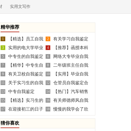
材
实用文写作
精华推荐
【精选】员工自我
有关学习自我鉴定
1
2
实用的电大学毕业
【推荐】函授本科
鉴定汇总九篇
3
四篇
4
中专生的自我鉴定
网络大专毕业自我
生自我鉴定3篇
5
毕业自我鉴定4篇
6
【精华】中专生自
二年级班主任自我
合集十篇
7
鉴定集合8篇
8
有关卫校自我鉴定
【实用】毕业自我
我鉴定合集8篇
9
鉴定
10
关于实习生的自我
仓管员自我鉴定合
集合7篇
11
鉴定范文汇编七篇
12
中专自我鉴定
【热门】汽车销售
鉴定范文合集十篇
13
集九篇
14
【精选】实习生的
有关师德师风自我
15
自我鉴定4篇
16
在迎接初三的日子
慢慢的我学会了欣
自我鉴定4篇
17
鉴定集锦四篇
18
里作文
赏初三作文
猜你喜欢