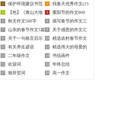
保护环境建议书范
找春天优秀作文(15
1
2
【热】《唐山大地
重阳节的作文800
文
3
篇)
4
秋天作文500字
描写春节的作文三
震》观后感10篇
5
字5篇
6
山东的春节作文5篇
关于感恩的作文汇
7
篇
8
关于一句格言启示
精选农村春节作文
9
编7篇
10
有关养生谚语
精选伟大的母爱的
的作文300字锦集6篇
11
五篇
12
二年级作文
书信函件
13
作文四篇
14
欢迎词
年终总结
15
16
致辞贺词
高一作文
17
18