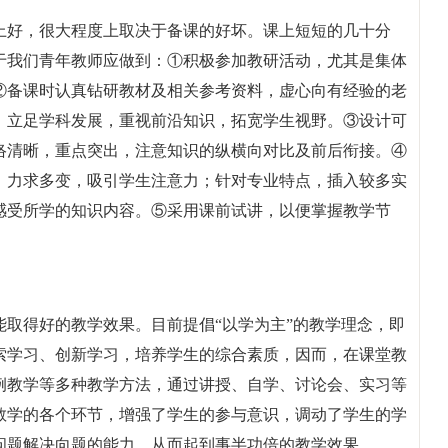
上好，很大程度上取决于备课的好坏。课上短短的几十分
于我们青年教师应做到：①积极参加教研活动，尤其是集体
②备课时认真钻研教材及相关参考资料，虚心向有经验的老
。立足学科发展，重视前沿知识，拓宽学生视野。③设计可
络清晰，重点突出，注意知识的纵横向对比及前后衔接。④
，力求多变，吸引学生注意力；针对专业特点，插入较多实
感受所学的知识内容。⑤采用课前试讲，以便掌握教学节
取得好的教学效果。目前提倡“以学为主”的教学理念，即
索学习、创新学习，培养学生的综合素质，因而，在课堂教
例教学等多种教学方法，通过讲授、自学、讨论会、实习等
教学的各个环节，增强了学生的参与意识，调动了学生的学
问题解决向题的能力，从而起到事半功倍的教学效果。