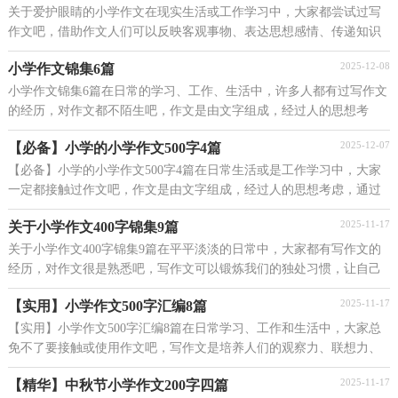
关于爱护眼睛的小学作文在现实生活或工作学习中，大家都尝试过写
作文吧，借助作文人们可以反映客观事物、表达思想感情、传递知识
信息。相信写作文是一个让许多人都头痛的问题，以...
2025-12-08
小学作文锦集6篇
小学作文锦集6篇在日常的学习、工作、生活中，许多人都有过写作文
的经历，对作文都不陌生吧，作文是由文字组成，经过人的思想考
虑，通过语言组织来表达一个主题意义的文体。相信许多...
2025-12-07
【必备】小学的小学作文500字4篇
【必备】小学的小学作文500字4篇在日常生活或是工作学习中，大家
一定都接触过作文吧，作文是由文字组成，经过人的思想考虑，通过
语言组织来表达一个主题意义的文体。那么问题来了，到...
2025-11-17
关于小学作文400字锦集9篇
关于小学作文400字锦集9篇在平平淡淡的日常中，大家都有写作文的
经历，对作文很是熟悉吧，写作文可以锻炼我们的独处习惯，让自己
的心静下来，思考自己未来的方向。相信许多人会觉得作...
2025-11-17
【实用】小学作文500字汇编8篇
【实用】小学作文500字汇编8篇在日常学习、工作和生活中，大家总
免不了要接触或使用作文吧，写作文是培养人们的观察力、联想力、
想象力、思考力和记忆力的重要手段。一篇什么样...
2025-11-17
【精华】中秋节小学作文200字四篇