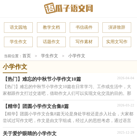
语文园地
教学文档
书信函件
演讲致辞
学生作文
话题作文
写作素材
实用文写作
首页
学生作文
小学作文
当前位置：
>
>
小学作文
2026-04-04
【热门】难忘的中秋节小学作文10篇
【热门】难忘的中秋节小学作文10篇在日常学习、工作或生活中，大
家都跟作文打过交道吧，借助作文人们可以实现文化交流的目的。那
么你有了解过作文吗？下面是小编帮大家整理的难忘...
2026-03-22
【精华】团圆小学作文合集8篇
【精华】团圆小学作文合集8篇无论是身处学校还是步入社会，大家都
尝试过写作文吧，作文是由文字组成，经过人的思想考虑，通过语言
组织来表达一个主题意义的文体。那么一般作文是怎...
2025-12-29
关于爱护眼睛的小学作文