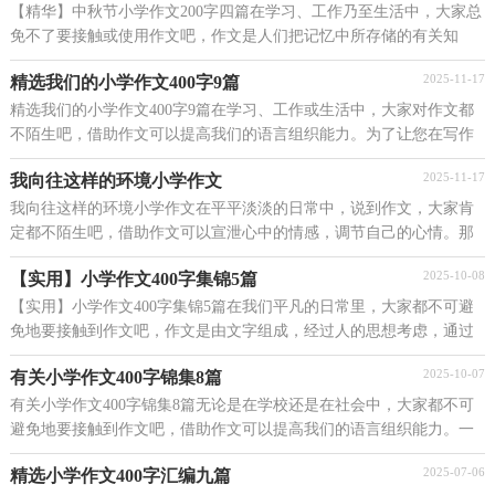
【精华】中秋节小学作文200字四篇在学习、工作乃至生活中，大家总
免不了要接触或使用作文吧，作文是人们把记忆中所存储的有关知
识、经验和思想用书面形式表达出来的记叙方式。...
2025-11-17
精选我们的小学作文400字9篇
精选我们的小学作文400字9篇在学习、工作或生活中，大家对作文都
不陌生吧，借助作文可以提高我们的语言组织能力。为了让您在写作
文时更加简单方便，以下是小编帮大家整理的我们的...
2025-11-17
我向往这样的环境小学作文
我向往这样的环境小学作文在平平淡淡的日常中，说到作文，大家肯
定都不陌生吧，借助作文可以宣泄心中的情感，调节自己的心情。那
么一般作文是怎么写的呢？下面是小编为大家整理的我向...
2025-10-08
【实用】小学作文400字集锦5篇
【实用】小学作文400字集锦5篇在我们平凡的日常里，大家都不可避
免地要接触到作文吧，作文是由文字组成，经过人的思想考虑，通过
语言组织来表达一个主题意义的文体。你写作文时总是...
2025-10-07
有关小学作文400字锦集8篇
有关小学作文400字锦集8篇无论是在学校还是在社会中，大家都不可
避免地要接触到作文吧，借助作文可以提高我们的语言组织能力。一
篇什么样的作文才能称之为优秀作文呢？下面是小编...
2025-07-06
精选小学作文400字汇编九篇