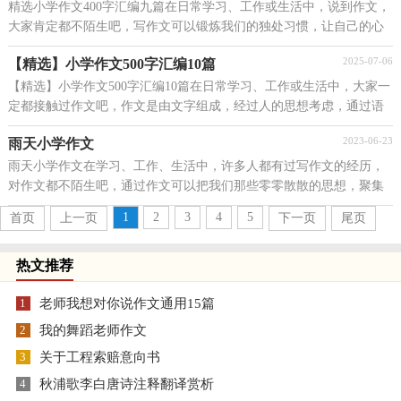
精选小学作文400字汇编九篇在日常学习、工作或生活中，说到作文，
大家肯定都不陌生吧，写作文可以锻炼我们的独处习惯，让自己的心
静下来，思考自己未来的方向。还是对作文一筹莫展吗？...
2025-07-06
【精选】小学作文500字汇编10篇
【精选】小学作文500字汇编10篇在日常学习、工作或生活中，大家一
定都接触过作文吧，作文是由文字组成，经过人的思想考虑，通过语
言组织来表达一个主题意义的文体。你知道作文怎样...
2023-06-23
雨天小学作文
雨天小学作文在学习、工作、生活中，许多人都有过写作文的经历，
对作文都不陌生吧，通过作文可以把我们那些零零散散的思想，聚集
在一块。你写作文时总是无从下笔？以下是小编收集整理...
1
2
3
4
5
首页
上一页
下一页
尾页
热文推荐
1
老师我想对你说作文通用15篇
2
我的舞蹈老师作文
3
关于工程索赔意向书
4
秋浦歌李白唐诗注释翻译赏析