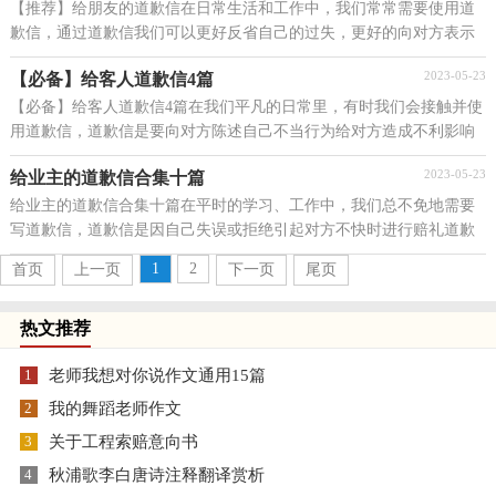
【推荐】给朋友的道歉信在日常生活和工作中，我们常常需要使用道
歉信，通过道歉信我们可以更好反省自己的过失，更好的向对方表示
陪礼道歉。在写之前，可以先参考范文，下面是小编整理...
2023-05-23
【必备】给客人道歉信4篇
【必备】给客人道歉信4篇在我们平凡的日常里，有时我们会接触并使
用道歉信，道歉信是要向对方陈述自己不当行为给对方造成不利影响
的歉意，或者解释无法答应对方不违常理的所托的...
2023-05-23
给业主的道歉信合集十篇
给业主的道歉信合集十篇在平时的学习、工作中，我们总不免地需要
写道歉信，道歉信是因自己失误或拒绝引起对方不快时进行赔礼道歉
的信函。相信许多人会觉得道歉信很难写吧，以下是...
1
2
首页
上一页
下一页
尾页
热文推荐
1
老师我想对你说作文通用15篇
2
我的舞蹈老师作文
3
关于工程索赔意向书
4
秋浦歌李白唐诗注释翻译赏析