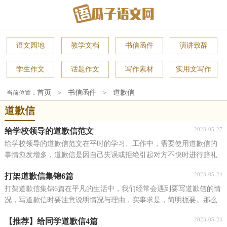
语文园地
教学文档
书信函件
演讲致辞
学生作文
话题作文
写作素材
实用文写作
首页
书信函件
道歉信
当前位置：
>
>
道歉信
2023-05-27
给学校领导的道歉信范文
给学校领导的道歉信范文在平时的学习、工作中，需要使用道歉信的
事情愈发增多，道歉信是因自己失误或拒绝引起对方不快时进行赔礼
道歉的信函。那么，怎么去写道歉信呢？下面是小编为...
2023-05-24
打架道歉信集锦6篇
打架道歉信集锦6篇在平凡的生活中，我们经常会遇到要写道歉信的情
况，写道歉信时要注意说明情况与理由，实事求是，简明扼要。那么
问题来了，到底应如何写一份恰当的道歉信呢？下面是小...
2023-05-24
【推荐】给同学道歉信4篇