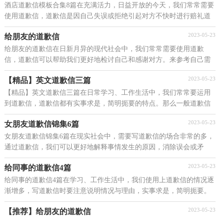
酒店道歉信模板合集8篇在充满活力，日益开放的今天，我们常常需要
使用道歉信，道歉信是因自己失误或拒绝引起对方不快时进行赔礼道
歉的信函。你所见过的道歉信是什么样的呢？下面是...
2023-05-23
给朋友的道歉信
给朋友的道歉信在日新月异的现代社会中，我们常常需要使用道歉
信，道歉信可以帮助我们更好地检讨自己和感谢对方。来参考自己需
要的道歉信吧！下面是小编为大家整理的给朋友的道歉...
2023-05-23
【精品】英文道歉信三篇
【精品】英文道歉信三篇在日常学习、工作生活中，我们常常要运用
到道歉信，道歉信都有实事求是，简明扼要的特点。那么一般道歉信
是怎么写的呢？下面是小编整理的英文道歉信3篇，欢迎...
2023-05-23
女朋友道歉信锦集6篇
女朋友道歉信锦集6篇在现实社会中，需要写道歉信的场合非常的多，
通过道歉信，我们可以更好地解释事情发生的原因，消除误会或矛
盾。怎么写道歉信才能避免踩雷呢？以下是小编为大家收...
2023-05-23
给同事的道歉信4篇
给同事的道歉信4篇在学习、工作生活中，我们使用上道歉信的情况逐
渐增多，写道歉信时要注意说明情况与理由，实事求是，简明扼要。
在写之前，可以先参考范文，下面是小编为大家整理的给...
2023-05-23
【推荐】给朋友的道歉信