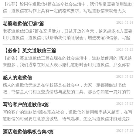
【推荐】给同学道歉信4篇在当今社会生活中，我们常常需要使用道歉
信，道歉信在写作上具有一定的格式要求。写起道歉信来就毫无头
绪？以下是小编整理的给同学道歉信4篇，欢迎大家分享...
2023-05-24
老婆道歉信汇编7篇
老婆道歉信汇编7篇在充满活力，日益开放的今天，越来越多地方需要
用到道歉信，道歉信可以帮助我们消除误会，增进友谊和信赖。写起
道歉信来就毫无头绪？下面是小编整理的老婆道歉信7篇...
2023-05-23
【必备】英文道歉信三篇
【必备】英文道歉信三篇在现在的社会生活中，道歉信使用的`情况越
来越多，我们通常在对别人表示赔礼道歉时会用到道歉信。那么你有
了解过道歉信吗？下面是小编精心整理的英文道歉...
2023-05-23
感人的道歉信
感人的道歉信无论是在学校还是在社会中，大家一定都接触过书信
吧，书信是人们相互交流情感与思想的工具。那么你知道一篇好的书
信该怎么写吗？以下是小编精心整理的感人的道歉信，欢...
2023-05-23
写给客户的道歉信4篇
写给客户的道歉信4篇在现在社会，道歉信的使用频率越来越高，在写
道歉信的时候要注意态度诚恳、语气温和。怎么写道歉信才能避免踩
雷呢？下面是小编整理的写给客户的道歉信5篇，欢迎...
2023-05-23
酒店道歉信模板合集8篇