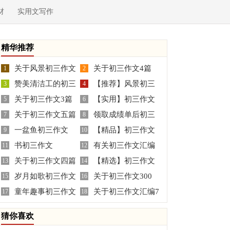
材
实用文写作
精华推荐
关于风景初三作文
关于初三作文4篇
1
2
赞美清洁工的初三
【推荐】风景初三
合集九篇
3
4
关于初三作文3篇
【实用】初三作文
学生作文
5
作文3篇
6
关于初三作文五篇
领取成绩单后初三
7
汇编五篇
8
一盆鱼初三作文
【精品】初三作文
9
作文
10
书初三作文
有关初三作文汇编
11
合集七篇
12
关于初三作文四篇
【精选】初三作文
13
九篇
14
岁月如歌初三作文
关于初三作文300
15
汇总十篇
16
童年趣事初三作文
关于初三作文汇编7
17
字三篇
18
10篇
篇
猜你喜欢