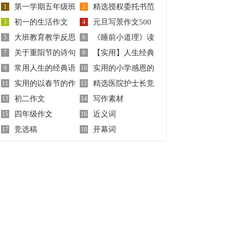
第一学期五年级班
精选授权委托书范
1
2
初一的生活作文
元旦写景作文500
主任工作计划
3
文集锦6篇
4
大班教育教学反思
《睡前小道理》读
300字集锦十篇
5
字
6
关于重阳节的诗句
【实用】人生经典
7
后感
8
常用人生的经典语
实用的小学感恩的
15篇
9
语录59条
10
实用的以春节的作
精选医院护士长竞
录摘录96句
11
作文四篇
12
初二作文
写作素材
文5篇
13
聘演讲稿三篇
14
四年级作文
近义词
15
16
竞选稿
开幕词
17
18