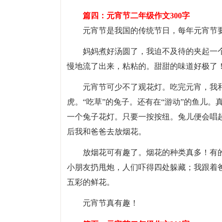
篇四：元宵节二年级作文300字
元宵节是我国的传统节日，每年元宵节
妈妈煮好汤圆了，我迫不及待的夹起一个
慢地流了出来，粘粘的。甜甜的味道好极了
元宵节可少不了观花灯。吃完元宵，我和
虎。“吃草”的兔子。还有在“游动”的鱼儿
一个兔子花灯。只要一按按纽。兔儿便会唱
后我和爸爸去放烟花。
放烟花可有趣了。烟花的种类真多！有
小朋友扔甩炮，人们吓得四处躲藏；我跟着爸
五彩的鲜花。
元宵节真有趣！