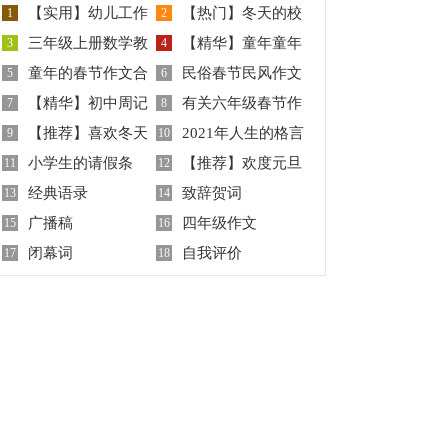
【实用】幼儿工作
【热门】冬天的校
1
2
三年级上册数学教
【精华】童年童年
计划9篇
3
园作文
4
童年的春节作文合
民俗春节民风作文
学计划
5
趣事作文四篇
6
【精华】初中周记
有关六年级春节作
集5篇
7
8
【推荐】喜欢冬天
2021年人生的格言
汇总九篇
9
文合集8篇
10
小学生的请假条
【推荐】欢度元旦
作文三篇
11
集锦85条
12
经典语录
致辞贺词
13
的作文三篇
14
广播稿
四年级作文
15
16
闭幕词
自我评价
17
18