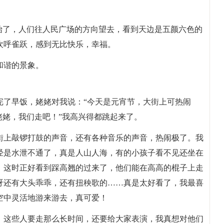
始了，人们往人民广场的方向望去，看到天边是五颜六色的
欢呼雀跃，感到无比快乐，幸福。
和谐的景象。
完了早饭，姥姥对我说：“今天是元宵节，大街上可热闹
姥姥，我们走吧！”我高兴得都跳起来了。
街上敲锣打鼓的声音，还有各种音乐的声音，热闹极了。我
经是水泄不通了，真是人山人海，有的小孩子看不见还坐在
，这时正好看到踩高翘的过来了，他们能在高高的棍子上走
呀还有大头乖乖，还有扭秧歌的……真是太好看了，我最喜
空中灵活地游来游去，真可爱！
，这些人要走那么长时间，还要给大家表演，我真想对他们