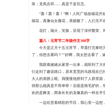
珠；龙凤吉祥……真是千姿百态。
“轰！轰！轰！”啊！人民广场放烟花开
烟花，真像仙女撒花，美丽极了，人们无不
花灯，烟火，笑脸，呈现了漳州繁荣、
篇八：元宵节二年级作文300字
今天是正月十五元宵节，早晨打完拳吃
了，你想去看吗？”“好啊，我太想去看了，
我跟着姥姥从家里一出来，就听到了大
们走到了建设路口，原本宽宽的马路现在已
大人的肩膀上呢。我慢慢地挤到了人群里面
得那么稳真是不简单呀！后面是骑毛驴的，
欢的是舞龙，两条长长的龙像真的一样在半
一边欣赏着精彩的节目，我心里一边想