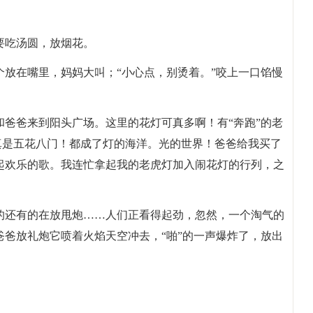
要吃汤圆，放烟花。
放在嘴里，妈妈大叫；“小心点，别烫着。”咬上一口馅慢
！
爸爸来到阳头广场。这里的花灯可真多啊！有“奔跑”的老
。真是五花八门！都成了灯的海洋。光的世界！爸爸给我买了
起欢乐的歌。我连忙拿起我的老虎灯加入闹花灯的行列，之
的还有的在放甩炮……人们正看得起劲，忽然，一个淘气的
爸放礼炮它喷着火焰天空冲去，“啪”的一声爆炸了，放出