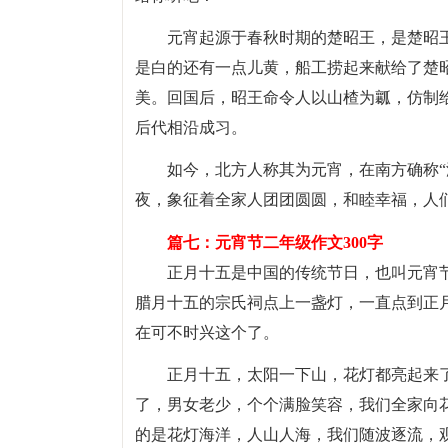
元宵起源于春秋时期的楚昭王，是楚昭
是白的还有一点儿黄，船工捞起来献给了楚
美。回国后，昭王命令人以山楂为瓤，仿制
后代相沿成习。
如今，北方人称其为元宵，在南方确称“
夜，象征着全家人团团圆圆，和睦幸福，人
篇七：元宵节二年级作文300字
正月十五是中国的传统节日，也叫元宵
腊月十五的宗氏祠点上一盏灯，一直点到正
在可不时兴这个了。
正月十五，太阳一下山，花灯都亮起来
了，男女老少，个个满脸笑容，我们全家向
的是花灯海洋，人山人海，我们随波逐流，