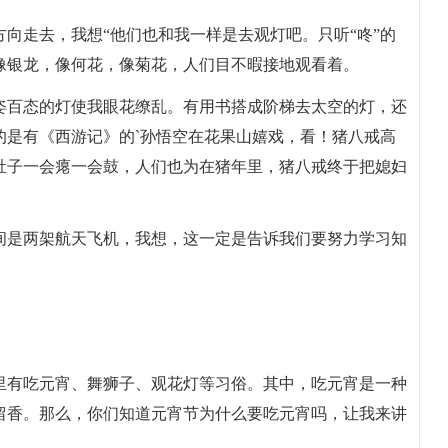
向走去，我想“他们也和我一样是去观灯吧。只听“咚”的
像银龙，像何花，像菊花，人们目不暇接地观看着。
姿百态的灯使我眼花缭乱。有用书搭成阶梯去太空的灯，还
的是有《西游记》的`孙悟空在花果山嬉戏，看！猪八戒高
肚子一会瘪一会鼓，人们也为在猪年里，猪八戒终于把媳妇
间是两架航天飞机，我想，这一定是告诉我们要努力学习知
节里有吃元宵、舞狮子、观花灯等习俗。其中，吃元宵是一种
留香。那么，你们知道元宵节为什么要吃元宵吗，让我来讲