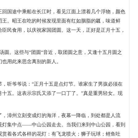
王回国途中乘船在长江时，看见江面上漂着几个浮物，颜色
昭王。昭王在吃的时候发现里面有红如胭脂的瓤，味道鲜
给臣民食用，以庆祝家国团圆。这一天，正好是正月十五，
汤圆。这些与“团圆“音近，取团圆之意，又逢十五月圆之
们也用此来思念离别的新人。
节，听爷爷说：“正月十五是点灯节。谁家生了男孩必须在
月十五。这表示宗氏又添了一口丁了。”真是重男轻女。现
了，漳州立刻变成灯的海洋，夜幕一降临，到处都是人流
花灯集中点——中山公园走去。当我们来到中山公园，看到
观赏着各式各样的花灯：有飞龙喷火；狮子玩球；鲤鱼吐