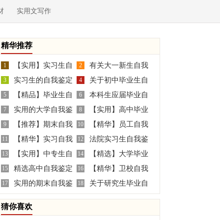
材
实用文写作
精华推荐
【实用】实习生自
有关大一新生自我
1
2
实习生的自我鉴定
关于初中毕业生自
我鉴定四篇
3
鉴定4篇
4
【精品】毕业生自
本科生应届毕业自
范文集合八篇
5
我鉴定锦集10篇
6
实用的大学自我鉴
【实用】高中毕业
我鉴定锦集五篇
7
我鉴定
8
【推荐】期末自我
【精华】员工自我
定4篇
9
生的自我鉴定4篇
10
【精华】实习自我
法院实习生自我鉴
鉴定三篇
11
鉴定四篇
12
【实用】中专生自
【精选】大学毕业
鉴定汇编六篇
13
定8篇
14
精选高中自我鉴定
【精华】卫校自我
我鉴定七篇
15
生的自我鉴定四篇
16
实用的期末自我鉴
关于研究生毕业自
范文汇编九篇
17
鉴定4篇
18
定汇总十篇
我鉴定四篇
猜你喜欢