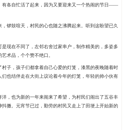
，有各自忙活了起来，因为又要迎来又一个热闹的节日——
来，锣鼓喧天，村民的心也随之沸腾起来。听到这盼望已久
。
可是现在不同了，左邻右舍过家串户，制作精美的，多姿多
的艺术品，个个赞不绝口。
了村子，孩子们都拿着自己心爱的灯笼，漆黑的夜晚随着时
人们也结伴走在大街上议论着今年的灯笼，年轻的帅小伙有
洋洋，也为新的一年来闹来了希望，为村民们闹出了五谷丰
神抖擞。元宵节已过，勤劳的村民又走上了田埂上开始新的