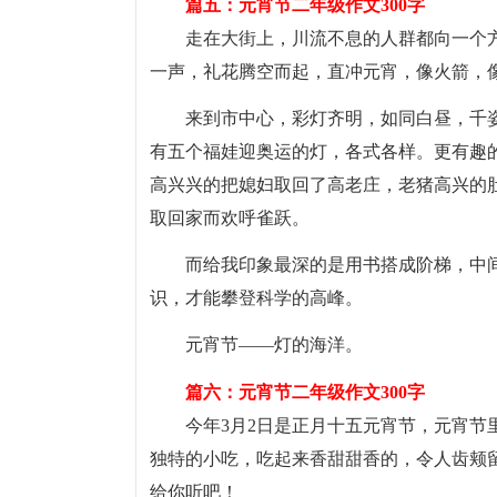
篇五：元宵节二年级作文300字
走在大街上，川流不息的人群都向一个方
一声，礼花腾空而起，直冲元宵，像火箭，
来到市中心，彩灯齐明，如同白昼，千
有五个福娃迎奥运的灯，各式各样。更有趣
高兴兴的把媳妇取回了高老庄，老猪高兴的
取回家而欢呼雀跃。
而给我印象最深的是用书搭成阶梯，中
识，才能攀登科学的高峰。
元宵节——灯的海洋。
篇六：元宵节二年级作文300字
今年3月2日是正月十五元宵节，元宵
独特的小吃，吃起来香甜甜香的，令人齿颊
给你听吧！