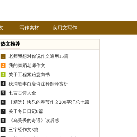
文
写作素材
实用文写作
热文推荐
老师我想对你说作文通用15篇
1
我的舞蹈老师作文
2
关于工程索赔意向书
3
秋浦歌李白唐诗注释翻译赏析
4
七言古诗大全
5
【精选】快乐的春节作文200字汇总七篇
6
关于冬日日记8篇
7
《乌丢丢的奇遇》读后感
8
三字经作文3篇
9