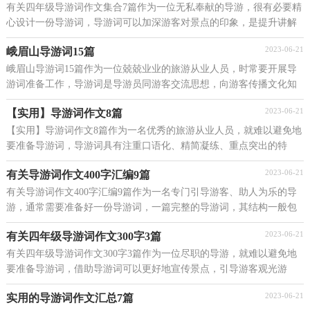
有关四年级导游词作文集合7篇作为一位无私奉献的导游，很有必要精
心设计一份导游词，导游词可以加深游客对景点的印象，是提升讲解
水平的重要工具。那么写导游词需要注意哪些问题...
2023-06-21
峨眉山导游词15篇
峨眉山导游词15篇作为一位兢兢业业的旅游从业人员，时常要开展导
游词准备工作，导游词是导游员同游客交流思想，向游客传播文化知
识的讲解词。如何把导游词做到重点突出呢？下面是小...
2023-06-21
【实用】导游词作文8篇
【实用】导游词作文8篇作为一名优秀的旅游从业人员，就难以避免地
要准备导游词，导游词具有注重口语化、精简凝练、重点突出的特
点。我们应该怎么写导游词呢？以下是小编为大家整...
2023-06-21
有关导游词作文400字汇编9篇
有关导游词作文400字汇编9篇作为一名专门引导游客、助人为乐的导
游，通常需要准备好一份导游词，一篇完整的导游词，其结构一般包
括习惯用语、概括介绍、重点讲解三个部分。那么应...
2023-06-21
有关四年级导游词作文300字3篇
有关四年级导游词作文300字3篇作为一位尽职的导游，就难以避免地
要准备导游词，借助导游词可以更好地宣传景点，引导游客观光游
览。写导游词需要注意哪些格式呢？以下是小编收集整理...
2023-06-21
实用的导游词作文汇总7篇