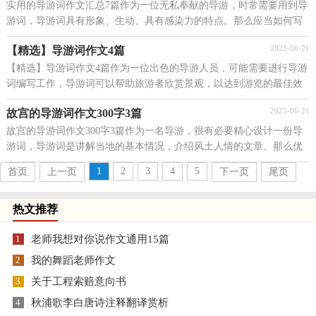
实用的导游词作文汇总7篇作为一位无私奉献的导游，时常需要用到导
游词，导游词具有形象、生动、具有感染力的特点。那么应当如何写
导游词呢？以下是小编整理的导游词作文7篇，仅供参...
2023-06-21
【精选】导游词作文4篇
【精选】导游词作文4篇作为一位出色的导游人员，可能需要进行导游
词编写工作，导游词可以帮助旅游者欣赏景观，以达到游览的最佳效
果。优秀的导游词都具备一些什么特点呢？以下是小...
2023-06-21
故宫的导游词作文300字3篇
故宫的导游词作文300字3篇作为一名导游，很有必要精心设计一份导
游词，导游词是讲解当地的基本情况，介绍风土人情的文章。那么优
秀的导游词是什么样的呢？下面是小编精心整理的故宫...
1
2
3
4
5
首页
上一页
下一页
尾页
热文推荐
1
老师我想对你说作文通用15篇
2
我的舞蹈老师作文
3
关于工程索赔意向书
4
秋浦歌李白唐诗注释翻译赏析