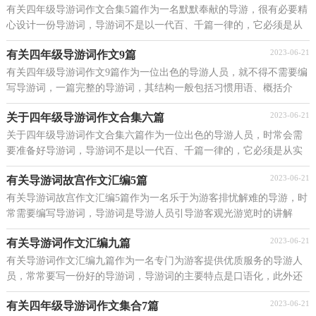
有关四年级导游词作文合集5篇作为一名默默奉献的导游，很有必要精
心设计一份导游词，导游词不是以一代百、千篇一律的，它必须是从
实际出发，因人、因时而异，有针对性的。如何把导游...
2023-06-21
有关四年级导游词作文9篇
有关四年级导游词作文9篇作为一位出色的导游人员，就不得不需要编
写导游词，一篇完整的导游词，其结构一般包括习惯用语、概括介
绍、重点讲解三个部分。那么优秀的导游词是什么样...
2023-06-21
关于四年级导游词作文合集六篇
关于四年级导游词作文合集六篇作为一位出色的导游人员，时常会需
要准备好导游词，导游词不是以一代百、千篇一律的，它必须是从实
际出发，因人、因时而异，有针对性的。那么应当如何写...
2023-06-21
有关导游词故宫作文汇编5篇
有关导游词故宫作文汇编5篇作为一名乐于为游客排忧解难的导游，时
常需要编写导游词，导游词是导游人员引导游客观光游览时的讲解
词。那要怎么写好导游词呢？下面是小编整理的导游...
2023-06-21
有关导游词作文汇编九篇
有关导游词作文汇编九篇作为一名专门为游客提供优质服务的导游人
员，常常要写一份好的导游词，导游词的主要特点是口语化，此外还
具有知识性、文学性、礼节性等特点。那么应当如何...
2023-06-21
有关四年级导游词作文集合7篇