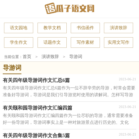
语文园地
教学文档
书信函件
演讲致辞
学生作文
话题作文
写作素材
实用文写作
首页
演讲致辞
导游词
当前位置：
>
>
导游词
2023-06-21
有关四年级导游词作文汇总6篇
有关四年级导游词作文汇总6篇作为一位不辞辛劳的导游，时常会需要
准备好导游词，导游词是我们引导游览时使用的讲解词。怎样写导游
词才更能起到其作用呢？下面是小编精心整理的四...
2023-06-21
有关颐和园导游词作文汇编四篇
有关颐和园导游词作文汇编四篇作为一位尽职的导游，通常需要准备
好一份导游词，导游词事实上是一种对旅游景点进行历史的、文化
的、审美的解读的文体。写导游词需要注意哪些格式...
2023-06-21
有关四年级导游词作文合集5篇