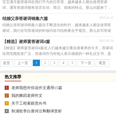
宝宝满月宴答谢词在我们平凡的日常里，越来越多人都去使用答谢
词，通常答谢词都有语言生动、简洁、得体的特点。那么问题来了，
到底应如何写一份恰当的答谢词呢？下面是小编为大家收...
2025-05-22
结婚父亲答谢词锦集六篇
结婚父亲答谢词锦集六篇在不断进步的时代，越来越多人都去使用答
谢词，我们在写答谢词的时候内容与结构要合乎规范。那么在写答谢
词时有什么注意事项呢？以下是小编为大家整理的结...
2025-05-20
【精选】谢师宴答谢词4篇
【精选】谢师宴答谢词4篇在人们越来越注重自身素养的今天，答谢词
应用范围愈发广泛，答谢词作为对他人表示感谢的一种礼仪文书，是
表情达意的工具。怎么写答谢词才能避免踩雷呢？以...
1
2
3
4
5
首页
上一页
下一页
尾页
热文推荐
1
老师我想对你说作文通用15篇
2
我的舞蹈老师作文
3
关于工程索赔意向书
4
秋浦歌李白唐诗注释翻译赏析