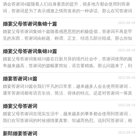
酒会答谢词4篇随着人们自身素质的提升，很多地方都会使用到答谢
词，答谢词是为了表示感激之情而发表的一种讲话。那么在写答谢词
时有什么注意事项呢？下面是小编为大家收集的酒会...
2025-09-19
婚宴父母答谢词集锦十篇
婚宴父母答谢词集锦十篇随着感恩思想的积极提倡，答谢词不再是罕
见的东西，答谢词由标题、称谓、正文、结语几部分组成。那么你知
道答谢词该如何写吗？下面是小编为大家整理的婚宴...
2025-09-19
婚宴父母答谢词集锦10篇
婚宴父母答谢词集锦10篇在日新月异的现代社会中，答谢词使用的频
率越来越高，答谢词的篇幅要简短，语言要精炼。那么问题来了，到
底应如何写一份恰当的答谢词呢？下面是小编为大家收集...
2025-09-19
婚宴答谢词10篇
婚宴答谢词10篇在我们平凡的日常里，越来越多人会去使用答谢词，
通常答谢词都有语言生动、简洁、得体的特点。还是对答谢词一筹莫
展吗？下面是小编精心整理的婚宴答谢词10篇，欢迎阅...
2025-09-19
婚宴父母答谢词
婚宴父母答谢词在现实生活中，越来越多的事务都会使用到答谢词，
我们在写答谢词的时候感情要真挚、坦诚而热烈。说到写答谢词，相
信很多人都是毫无头绪的状态吧，下面是小编整理的婚...
2025-09-19
新郎婚宴答谢词