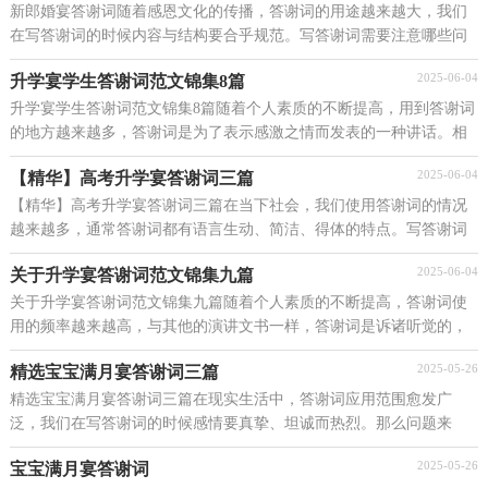
新郎婚宴答谢词随着感恩文化的传播，答谢词的用途越来越大，我们
在写答谢词的时候内容与结构要合乎规范。写答谢词需要注意哪些问
题呢？以下是小编收集整理的新郎婚宴答谢词，希望能...
2025-06-04
升学宴学生答谢词范文锦集8篇
升学宴学生答谢词范文锦集8篇随着个人素质的不断提高，用到答谢词
的地方越来越多，答谢词是为了表示感激之情而发表的一种讲话。相
信很多朋友都对写答谢词感到非常苦恼吧，下面是...
2025-06-04
【精华】高考升学宴答谢词三篇
【精华】高考升学宴答谢词三篇在当下社会，我们使用答谢词的情况
越来越多，通常答谢词都有语言生动、简洁、得体的特点。写答谢词
可马虎不得哦，下面是小编整理的高考升学宴答谢词...
2025-06-04
关于升学宴答谢词范文锦集九篇
关于升学宴答谢词范文锦集九篇随着个人素质的不断提高，答谢词使
用的频率越来越高，与其他的演讲文书一样，答谢词是诉诸听觉的，
应将优美雅洁的书面语与活泼生动的口语有机融合一体...
2025-05-26
精选宝宝满月宴答谢词三篇
精选宝宝满月宴答谢词三篇在现实生活中，答谢词应用范围愈发广
泛，我们在写答谢词的时候感情要真挚、坦诚而热烈。那么问题来
了，到底应如何写一份恰当的答谢词呢？下面是小编收集整...
2025-05-26
宝宝满月宴答谢词