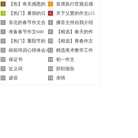
【热】有关感恩的
首席执行官观后感
1
2
【热门】暑假的日
关于父爱的作文(15
作文
3
4
东北的春节作文合
播音主持自我介绍
记
5
篇)
6
准备春节作文600
【精选】春天的作
集六篇
7
8
【热门】重阳节的
【精选】青春作文
字3篇
9
文400字汇编6篇
10
岗前培训心得体会3
精选美术教学工作
作文500字汇编6篇
11
400字10篇
12
保证书
初一作文
篇
13
计划四篇
14
近义词
辞职报告
15
16
谚语
亲情
17
18