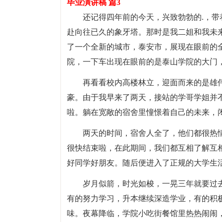
毕业演讲稿 篇3
还记得四年前的今天，兴致勃勃的.，
赴向往已久的象牙塔。那时是我二姐和我未
了一个全新的城市，泰安市，展现在眼前的
院，一下车出现在眼前的是泰山学院的大门，
再看看校内高楼林立，迎面而来的是雄
豪。由于我早来了两天，接站的学哥学姐并
啦。躺在宽敞的宿舍里憧憬着自己的未来，
两天的时间，宿舍人全了，他们都很热
很快结束啦，在此期间，我们都互相了解互
好同学好朋友。随后便进入了正规的大学生
岁月似箭，时光如梭，一晃三年就要过
有的努力学习，升本继续深造学业，有的积
味。夜幕降临，学院小吃街餐馆里热热闹闹