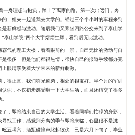
带着一身理想与抱负，踏上了离家的路。第一次出远门，奔
来的二姐夫一起送我去大学的。经过三个半小时的车程来到
全是新鲜感与激动。随后我们又乘坐四路公交来到了泰山学
“泰山学院”四个大字熠熠生辉，看到后无比激动。
伟霸气的理工大楼，看着眼前的一景，自己无比的激动与自
不是很多，但是他们都很热情，很快自己的报道手续都办完
闭上眼睛享受着大学带来的新鲜刺激。
情，很正直。我们称兄道弟，相处的很友好。半个月的军训
相认识，不仅初步感受啦一下大学生活，而且还结交了很多
活。
去了，即将结束自己的大学生活。看着同学们忙碌的身影，
极寻找工作，感觉到分离的季节即将来临，心里很不是滋
，吆五喝六，酒瓶碰撞声此起彼伏，已是六月下旬了，毕业