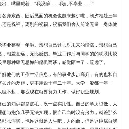
出，嘴里喊着，“我没醉……我们不毕业……”
将各奔东西，随后见面的机会也越来越少啦，朝夕相处三年
…还是祝福，离别的祝福，祝福我们舍友前途无量，身体健
觉毕业整整一年啦。想想自己过去对未来的憧憬，想想自己
活，相差甚远，无比感伤。毕业工作后与同学的的联系比较
校里那种肆无忌惮的侃侃而谈，感觉陌生了，疏远了。
了解他们的工作生活信息，有的事业步步高升，有的也和自
有如此的差距，更不用说十年二十年。大学一般都十年一
人瞧不起，那么现在就要努力工作，做好职业规划。
自己的知识都是皮毛，没一点实用性。自己的学历也低，大
理想与抱负几乎无法实现，恨自己当时没有努力，就差那么
自己那么浮躁，也许这就是人生吧，人的命，但是这纯属自我