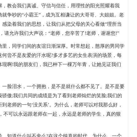
解，教会我们真诚、守信与信任，用理性的阳光照耀着我
就争吵的“小霸王”，成为互相谦让的大哥哥、大姐姐。老
，感染着我们的思想，让我们从把父母的关心看做“理所当
，请允许我们大声说：“老师，您辛苦了!老师，谢谢您!”
动里，同学们间的友谊日渐深厚。时常想起，憨厚的男同学
这何尝不是友爱的汗水呢?多才多艺的女生表演的场景，每
体现啊!我的朋友们，我已种下一棵万年青，让她见证我们
，一脸泪水，一个拥抱，是不是就什么都不见了。是不是要
骄傲;我们共同的成绩是为了看到老师灿烂的笑脸;我们的
到老师的一句‘没关系’。为什么，老师可以对我那么好，
么，不可以永远跟老师在一起，永远是老师的学生，真的狠
龄，知道什么叫不舍么?在这个纯真的时代，为什么，一个