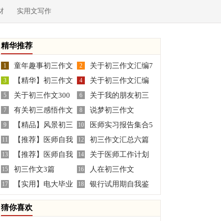
材
实用文写作
精华推荐
童年趣事初三作文
关于初三作文汇编7
1
2
【精华】初三作文
关于初三作文汇编
10篇
3
篇
4
关于初三作文300
关于我的朋友初三
集锦10篇
5
10篇
6
有关初三感悟作文
说梦初三作文
字汇编4篇
7
作文汇编9篇
8
【精品】风景初三
医师实习报告集合5
300字4篇
9
10
【推荐】医师自我
初三作文汇总六篇
作文合集6篇
11
篇
12
【推荐】医师自我
关于医师工作计划
鉴定3篇
13
14
初三作文3篇
人在初三作文
鉴定四篇
15
范文集合七篇
16
【实用】电大毕业
银行试用期自我鉴
17
18
自我鉴定4篇
定
猜你喜欢