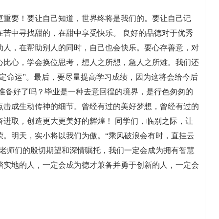
更重要！要让自己知道，世界终将是我们的。要让自己记
在苦中寻找甜的，在甜中享受快乐。 良好的品德对于优秀
助人，在帮助别人的同时，自己也会快乐。要心存善意，对
心比心，学会换位思考，想人之所想，急人之所难。我们还
定命运”。最后，要尽量提高学习成绩，因为这将会给今后
们准备好了吗？毕业是一种去意回徨的境界，是行色匆匆的
点击成生动传神的细节。曾经有过的美好梦想，曾经有过的
奋进取，创造更大更美好的辉煌！ 同学们，临别之际，让
荣。明天，实小将以我们为傲。“乘风破浪会有时，直挂云
、老师们的殷切期望和深情嘱托，我们一定会成为拥有智慧
踏实地的人，一定会成为德才兼备并勇于创新的人，一定会