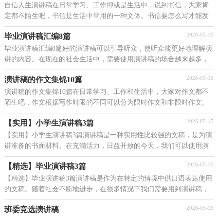
自信人生演讲稿在日常学习、工作抑或是生活中，说到书信，大家肯
定都不陌生吧，书信是生活中常用的一种文体。书信要怎么写才能发
它的作用呢？下面是小编为大家收集的自信人生演讲稿...
2026-05-15
毕业演讲稿汇编8篇
毕业演讲稿汇编8篇好的演讲稿可以引导听众，使听众能更好地理解演
讲的内容。在现在的社会生活中，需要使用演讲稿的场合越来越多，
那么问题来了，到底应如何写一份恰当的演讲稿呢？下...
2026-05-15
演讲稿的作文集锦10篇
演讲稿的作文集锦10篇在日常学习、工作和生活中，大家对作文都不
陌生吧，作文根据写作时限的不同可以分为限时作文和非限时作文。
那么，怎么去写作文呢？以下是小编精心整理的演讲稿...
2026-05-15
【实用】小学生演讲稿3篇
【实用】小学生演讲稿3篇演讲稿是一种实用性比较强的文稿，是为演
讲准备的书面材料。在充满活力，日益开放的今天，我们可以使用演
讲稿的机会越来越多，你写演讲稿时总是没有新意？下...
2026-05-15
【精选】毕业演讲稿3篇
【精选】毕业演讲稿3篇演讲稿是作为在特定的情境中供口语表达使用
的文稿。随着社会不断地进步，在很多情况下我们需要用到演讲稿，
大家知道演讲稿的格式吗？下面是小编整理的毕业...
2026-05-15
班委竞选演讲稿