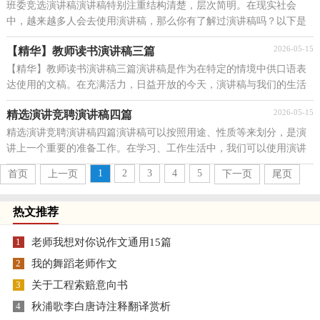
班委竞选演讲稿演讲稿特别注重结构清楚，层次简明。在现实社会
中，越来越多人会去使用演讲稿，那么你有了解过演讲稿吗？以下是
小编为大家整理的班委竞选演讲稿，供大家参考借鉴，希望可...
2026-05-15
【精华】教师读书演讲稿三篇
【精华】教师读书演讲稿三篇演讲稿是作为在特定的情境中供口语表
达使用的文稿。在充满活力，日益开放的今天，演讲稿与我们的生活
息息相关，写起演讲稿来就毫无头绪？以下是小编精心...
2026-05-15
精选演讲竞聘演讲稿四篇
精选演讲竞聘演讲稿四篇演讲稿可以按照用途、性质等来划分，是演
讲上一个重要的准备工作。在学习、工作生活中，我们可以使用演讲
稿的机会越来越多，演讲稿的注意事项有许多，你确定...
1
2
3
4
5
首页
上一页
下一页
尾页
热文推荐
1
老师我想对你说作文通用15篇
2
我的舞蹈老师作文
3
关于工程索赔意向书
4
秋浦歌李白唐诗注释翻译赏析