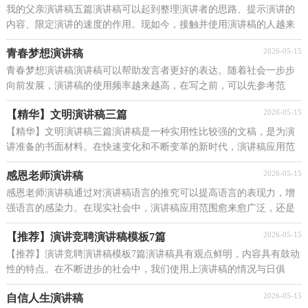
我的父亲演讲稿五篇演讲稿可以起到整理演讲者的思路、提示演讲的
内容、限定演讲的速度的作用。现如今，接触并使用演讲稿的人越来
越多，那么你有了解过演讲稿吗？以下是小编为大家...
2026-05-15
青春梦想演讲稿
青春梦想演讲稿演讲稿可以帮助发言者更好的表达。随着社会一步步
向前发展，演讲稿的使用频率越来越高，在写之前，可以先参考范
文，下面是小编帮大家整理的青春梦想演讲稿，仅供参考，希...
2026-05-15
【精华】文明演讲稿三篇
【精华】文明演讲稿三篇演讲稿是一种实用性比较强的文稿，是为演
讲准备的书面材料。在快速变化和不断变革的新时代，演讲稿应用范
围愈来愈广泛，演讲稿的注意事项有许多，你确定会写...
2026-05-15
感恩老师演讲稿
感恩老师演讲稿通过对演讲稿语言的推究可以提高语言的表现力，增
强语言的感染力。在现实社会中，演讲稿应用范围愈来愈广泛，还是
对演讲稿一筹莫展吗？以下是小编为大家收集的感恩老...
2026-05-15
【推荐】演讲竞聘演讲稿模板7篇
【推荐】演讲竞聘演讲稿模板7篇演讲稿具有观点鲜明，内容具有鼓动
性的特点。在不断进步的社会中，我们使用上演讲稿的情况与日俱
增，相信写演讲稿是一个让许多人都头痛的问题，下面...
2026-05-15
自信人生演讲稿