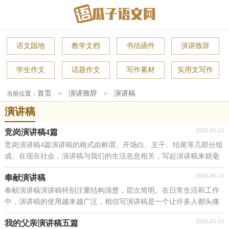
语文园地
教学文档
书信函件
演讲致辞
学生作文
话题作文
写作素材
实用文写作
首页
演讲致辞
演讲稿
当前位置：
>
>
演讲稿
2026-05-15
竞岗演讲稿4篇
竞岗演讲稿4篇演讲稿的格式由称谓、开场白、主干、结尾等几部分组
成。在现在社会，演讲稿与我们的生活息息相关，写起演讲稿来就毫
无头绪？以下是小编为大家收集的竞岗演讲稿4篇，希...
2026-05-15
奉献演讲稿
奉献演讲稿演讲稿特别注重结构清楚，层次简明。在日常生活和工作
中，演讲稿的使用越来越广泛，相信写演讲稿是一个让许多人都头痛
的问题，下面是小编为大家整理的奉献演讲稿，希望对大...
2026-05-15
我的父亲演讲稿五篇