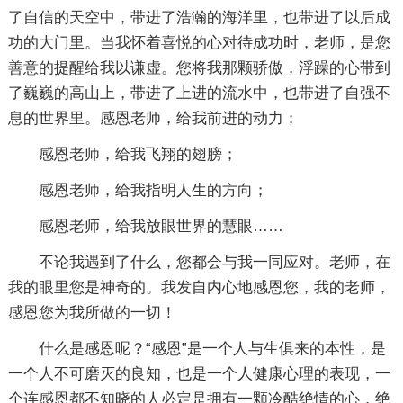
了自信的天空中，带进了浩瀚的海洋里，也带进了以后成
功的大门里。当我怀着喜悦的心对待成功时，老师，是您
善意的提醒给我以谦虚。您将我那颗骄傲，浮躁的心带到
了巍巍的高山上，带进了上进的流水中，也带进了自强不
息的世界里。感恩老师，给我前进的动力；
感恩老师，给我飞翔的翅膀；
感恩老师，给我指明人生的方向；
感恩老师，给我放眼世界的慧眼……
不论我遇到了什么，您都会与我一同应对。老师，在
我的眼里您是神奇的。我发自内心地感恩您，我的老师，
感恩您为我所做的一切！
什么是感恩呢？“感恩”是一个人与生俱来的本性，是
一个人不可磨灭的良知，也是一个人健康心理的表现，一
个连感恩都不知晓的人必定是拥有一颗冷酷绝情的心，绝