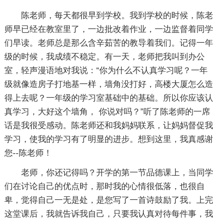
陈老师，每天都很早到学校。我到学校的时候，陈老
师早已经在教室里了，一边批改着作业，一边监督着同学
们早读。老师总是那么含辛茹苦的教导着我们。记得一年
级的时候，我成绩不稳定。有一天，老师把我叫到办公
室，轻声漫语地对我说：“你为什么不认真学习呢？一年
级就像造房子打地基一样，墙角没打好，高楼大厦怎么造
得上去呢？一年级的学习室基础中的基础。所以你应该认
真学习，大好这个墙角， 你说对吗？”听了陈老师的一席
话是我很受感动。陈老师还和我妈妈联系，让妈妈督促我
学习，使我的学习有了明显的进步。想到这里，我真感谢
您--陈老师！
老师，你还记得吗？开学的第一节品德课上，当同学
们在讨论自己的优点时，那时我的心情很低落，也很自
卑，觉得自己一无是处，是您写了一首诗鼓励了我。上完
这堂课后，我就告诉我自己，只要我认真对待每件事，我