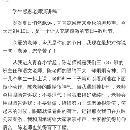
学生感恩老师演讲稿二
炎炎夏日悄然飘远，习习凉风带来金秋的脚步声。今
天是9月10日，是一个让人充满感激的节日--教师节。
亲爱的老师，今天是你们的节日，我现在最想对你说
一句：老师，您辛苦了！
从我进入青春小学起，陈老师就是我们三（3）班的
班主任和语文老师。陈老师的眼睛不大，却炯炯有神。四
十几个学生一起上课，老师却一下子就可以看到谁在下面
做小动作。陈老师的眼睛很神气。当我遇到挫折时，老师
会用眼睛告诉我：不要泄气！当我取得好成绩时，老师会
用眼睛告诉我：不要骄傲，继续努力！陈老师很爱笑，笑
起来的时候，眼睛就像卷曲的荷叶。记得那次我们在八咏
公园春游，我和周承轲给大家表演相声，大家都笑得前仰
后合，陈老师也笑得弯下了腰。