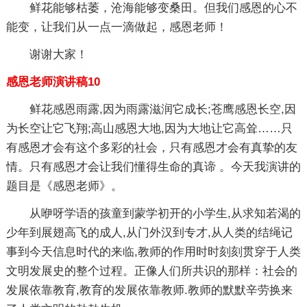
鲜花能够枯萎，沧海能够变桑田。但我们感恩的心不
能变，让我们从一点一滴做起，感恩老师！
谢谢大家！
感恩老师演讲稿10
鲜花感恩雨露,因为雨露滋润它成长;苍鹰感恩长空,因
为长空让它飞翔;高山感恩大地,因为大地让它高耸……只
有感恩才会有这个多彩的社会，只有感恩才会有真挚的友
情。只有感恩才会让我们懂得生命的真谛 。今天我演讲的
题目是《感恩老师》。
从咿呀学语的孩童到蒙学初开的小学生,从求知若渴的
少年到展翅高飞的成人,从门外汉到专才,从人类的结绳记
事到今天信息时代的来临,教师的作用时时刻刻贯穿于人类
文明发展史的整个过程。正像人们所共识的那样：社会的
发展依靠教育,教育的发展依靠教师.教师的默默辛劳换来