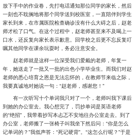
放下手中的作业卷，先打电话通知那位同学的家长，然后
一刻也不耽搁地将那个同学送到校医室，一直陪伴到学生
家长到来，在市属医院检查确诊没有什么大碍之后，赵老
师才松了口气。在这个过程中，赵老师甚至来不及喝上一
口水，还反复向家长表示歉意。回学校之后更不忘反复叮
嘱其他同学在课余玩耍时，务必注意安全。
赵老师就是这样一位深受我们爱戴的老师，年复一
年，她送走了一批又一批的出色小学毕业生。而我们对赵
老师的悉心培育之恩是无法忘怀的，在教师节来临之际，
我要真诚地对她说一句：“赵老师，感谢您！”
有一次听写十个单词我只对了一个，老师叫我下课后
到她的办公室去。我心想完了，罚抄单词是英语老师
的“绝招”，我带着抄写本忐忑不安地往办公室走去。到了
办公室，老师搬了一张椅子叫我坐下然后问：“你是怎么
记单词的？”我低声答：“死记硬背”。“这怎么行呢？”于是