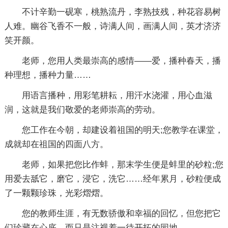
不计辛勤一砚寒，桃熟流丹，李熟技残，种花容易树
人难。幽谷飞香不一般，诗满人间，画满人间，英才济济
笑开颜。
老师，您用人类最崇高的感情——爱，播种春天，播
种理想，播种力量……
用语言播种，用彩笔耕耘，用汗水浇灌，用心血滋
润，这就是我们敬爱的老师崇高的劳动。
您工作在今朝，却建设着祖国的明天;您教学在课堂，
成就却在祖国的四面八方。
老师，如果把您比作蚌，那末学生便是蚌里的砂粒;您
用爱去舐它，磨它，浸它，洗它……经年累月，砂粒便成
了一颗颗珍珠，光彩熠熠。
您的教师生涯，有无数骄傲和幸福的回忆，但您把它
们珍藏在心底，而只是注视着一待开拓的园地。