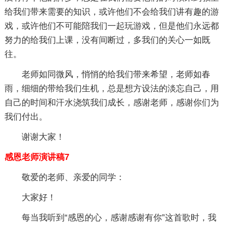
给我们带来需要的知识，或许他们不会给我们讲有趣的游
戏，或许他们不可能陪我们一起玩游戏，但是他们永远都
努力的给我们上课，没有间断过，多我们的关心一如既
往。
老师如同微风，悄悄的给我们带来希望，老师如春
雨，细细的带给我们生机，总是想方设法的淡忘自己，用
自己的时间和汗水浇筑我们成长，感谢老师，感谢你们为
我们付出。
谢谢大家！
感恩老师演讲稿7
敬爱的老师、亲爱的同学：
大家好！
每当我听到“感恩的心，感谢感谢有你”这首歌时，我