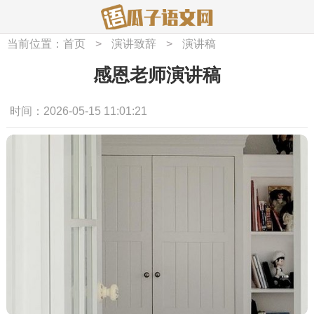
当前位置：
首页
>
演讲致辞
>
演讲稿
感恩老师演讲稿
时间：2026-05-15 11:01:21