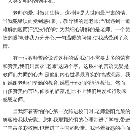
了人类文明的勃勃生机。
老师的爱,叫做师生情。这种情是人世间最严肃的情。
当我犯错误而受到惩罚时，教导我的是老师;当我遇到一道
难解的题而汗流浃背的时,为我细心讲解的是老师。一个赞
扬的眼神,使我万分开心;一句温暖的问候,使我感受到了亲
情。
有一位教师曾经说过这样的话:我们不需要太多的荣誉
和赞美,我们只喜欢"老师"这两个字。这质朴的言语无疑是
教师们共同的心声,是他们内心世界最真实的情感流露。我
们感谢老师们辛勤的教育,感恩于他们的谆谆教诲。然而,
再多赞美的言语,仰慕的辞藻,也比不上我们用爱和行动来
感恩老师。
当我怀着害怕的心第一次跨进校门时,老师您阳光般的
笑容给我以安慰。您将我那颗恐惧的心理带进了学校,带进
了丰富多彩校园,也带进了学习的殿堂。我怀着疑惑的心面