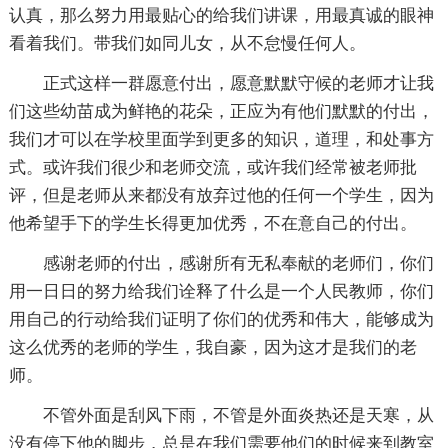
认真，那么努力用最贴心的给我们讲课，用最真诚的眼神
看着我们。带我们如同儿女，从不怠慢任何人。
正式这样一群愿意付出，愿意默默守候的老师才让我
们这些幼苗成为鲜艳的花朵，正应为有他们默默的付出，
我们才可以在学校里面学到更多的知识，道理，和处事方
式。或许我们很少和老师交流，或许我们经常被老师批
评，但是老师从来都没有放弃过他的任何一个学生，因为
他希望手下的学生长得更加优秀，不在意自己的付出。
感谢老师的付出，感谢所有无私奉献的老师们，你们
用一日日的努力给我们诠释了什么是一个人民教师，你们
用自己的行动给我们证明了你们的优秀和伟大，能够成为
这么优秀的老师的学生，我自豪，因为这才是我们的老
师。
不管外面是刮风下雨，不管是外面炎热还是天寒，从
没有停下他的脚步，总是在我们需要他们的时候来到教室