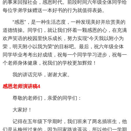
的事来回报社会，感恩时代。前段时间六年级全体同学给
每位学弟学妹赠送一本好书的行为就值得表扬。
“感恩”，是一种生活态度，一种发现美好并欣赏美的
道德情操。同学们，就让我们怀着一颗感恩的心，在充满
欢声笑语的校园里快乐成长，努力实现“今天我以附小为
荣，明天附小以我为荣”的目标吧。最后，祝六年级全体
同学毕业考考出好成绩，祝每一个同学学习进步，祝每一
个老师身体健康，祝我们的学校更加辉煌！
我的讲话完毕，谢谢大家。
感恩老师演讲稿4
尊敬的老师们，亲爱的同学们：
大家好！
记得在五年级下学期时，我们班来了两名插班生，他
们是从梅州过来的，因为回家路途遥远，所以他们一学期