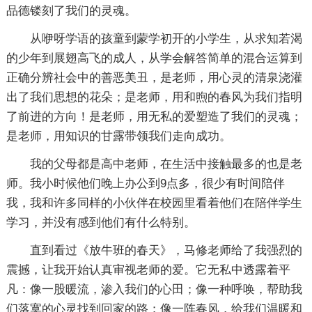
品德镂刻了我们的灵魂。
从咿呀学语的孩童到蒙学初开的小学生，从求知若渴
的少年到展翅高飞的成人，从学会解答简单的混合运算到
正确分辨社会中的善恶美丑，是老师，用心灵的清泉浇灌
出了我们思想的花朵；是老师，用和煦的春风为我们指明
了前进的方向！是老师，用无私的爱塑造了我们的灵魂；
是老师，用知识的甘露带领我们走向成功。
我的父母都是高中老师，在生活中接触最多的也是老
师。我小时候他们晚上办公到9点多，很少有时间陪伴
我，我和许多同样的小伙伴在校园里看着他们在陪伴学生
学习，并没有感到他们有什么特别。
直到看过《放牛班的春天》，马修老师给了我强烈的
震撼，让我开始认真审视老师的爱。它无私中透露着平
凡：像一股暖流，渗入我们的心田；像一种呼唤，帮助我
们落寞的心灵找到回家的路；像一阵春风，给我们温暖和