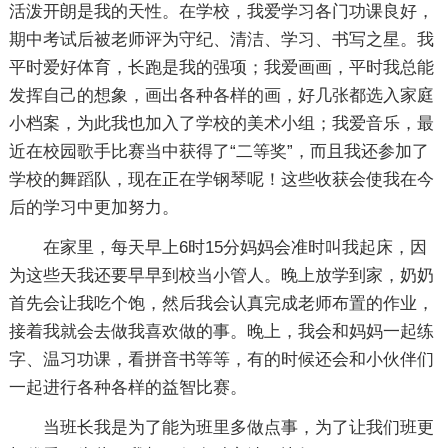
活泼开朗是我的天性。在学校，我爱学习各门功课良好，
期中考试后被老师评为守纪、清洁、学习、书写之星。我
平时爱好体育，长跑是我的强项；我爱画画，平时我总能
发挥自己的想象，画出各种各样的画，好几张都选入家庭
小档案，为此我也加入了学校的美术小组；我爱音乐，最
近在校园歌手比赛当中获得了“二等奖”，而且我还参加了
学校的舞蹈队，现在正在学钢琴呢！这些收获会使我在今
后的学习中更加努力。
在家里，每天早上6时15分妈妈会准时叫我起床，因
为这些天我还要早早到校当小管人。晚上放学到家，奶奶
首先会让我吃个饱，然后我会认真完成老师布置的作业，
接着我就会去做我喜欢做的事。晚上，我会和妈妈一起练
字、温习功课，看拼音书等等，有的时候还会和小伙伴们
一起进行各种各样的益智比赛。
当班长我是为了能为班里多做点事，为了让我们班更