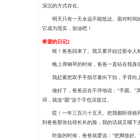
深沉的方式存在。
明天只有一天永远不能抵达。面对时间
它成为现实，加油吧！
希望的日记2
唉！爸爸回来了。我又要开始过那令人
晚上弹钢琴的时候，爸爸一直站在我身后
我赶紧把双手手指尽量向下扣，手背向
做好了，爸爸还在不停地说：“手圆。”
词，就连“圆”这个字也没提过。
哎！一年三百六十五天。把我都听得烦死
到爸爸那张拉得长长的脸，我的话就又咽下
吃饭的时候，爸爸就爱说：“把脚放好。