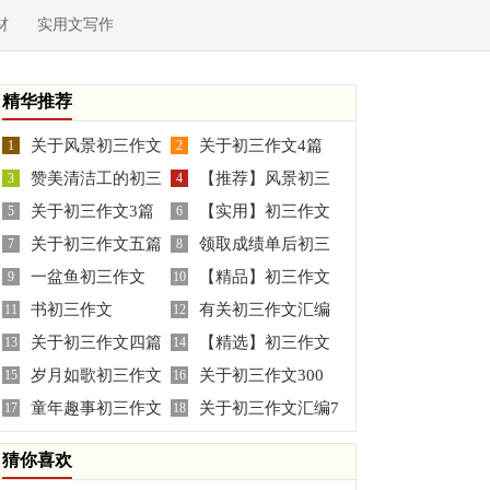
材
实用文写作
精华推荐
关于风景初三作文
关于初三作文4篇
1
2
赞美清洁工的初三
【推荐】风景初三
合集九篇
3
4
关于初三作文3篇
【实用】初三作文
学生作文
5
作文3篇
6
关于初三作文五篇
领取成绩单后初三
7
汇编五篇
8
一盆鱼初三作文
【精品】初三作文
9
作文
10
书初三作文
有关初三作文汇编
11
合集七篇
12
关于初三作文四篇
【精选】初三作文
13
九篇
14
岁月如歌初三作文
关于初三作文300
15
汇总十篇
16
童年趣事初三作文
关于初三作文汇编7
17
字三篇
18
10篇
篇
猜你喜欢