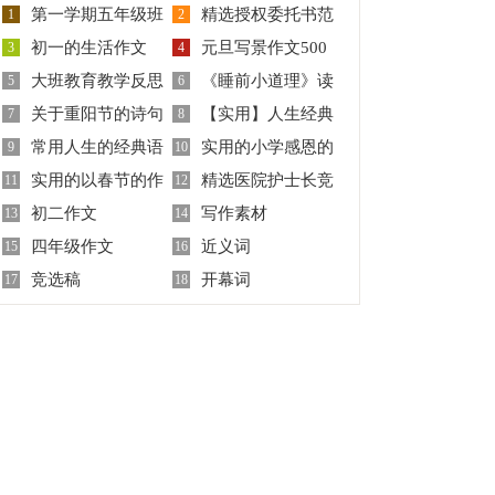
第一学期五年级班
精选授权委托书范
1
2
初一的生活作文
元旦写景作文500
主任工作计划
3
文集锦6篇
4
大班教育教学反思
《睡前小道理》读
300字集锦十篇
5
字
6
关于重阳节的诗句
【实用】人生经典
7
后感
8
常用人生的经典语
实用的小学感恩的
15篇
9
语录59条
10
实用的以春节的作
精选医院护士长竞
录摘录96句
11
作文四篇
12
初二作文
写作素材
文5篇
13
聘演讲稿三篇
14
四年级作文
近义词
15
16
竞选稿
开幕词
17
18