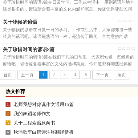
关于珍惜时间的谚语9篇在日常学习、工作或生活中，用到谚语的地方
还是很多的，谚语蕴含着丰富的文化内涵和寓意。你还记得哪些民间
谚语呢？以下是小编帮大家整理的关于珍惜时间的...
2023-03-05
关于物候的谚语
关于物候的谚语在日复一日的学习、工作或生活中，大家都知道一些
经典的谚语吧，谚语是熟语的一种，是流传于民间、言简意赅的话
语。还记得以前背过的谚语吗？下面是小编为大家收集的...
2023-03-05
关于珍惜时间的谚语8篇
关于珍惜时间的谚语8篇在我们平凡的日常里，大家都知道一些经典的
谚语吧，谚语蕴含着丰富的文化内涵和寓意。你知道都有哪些经典谚
语吗？下面是小编精心整理的关于珍惜时间的谚语，...
1
2
3
4
5
首页
上一页
下一页
尾页
热文推荐
1
老师我想对你说作文通用15篇
2
我的舞蹈老师作文
3
关于工程索赔意向书
4
秋浦歌李白唐诗注释翻译赏析