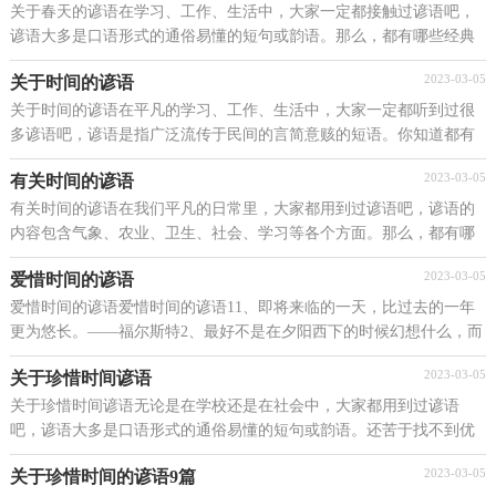
关于春天的谚语在学习、工作、生活中，大家一定都接触过谚语吧，
谚语大多是口语形式的通俗易懂的短句或韵语。那么，都有哪些经典
谚语呢？以下是小编帮大家整理的关于春天的谚语，欢迎...
2023-03-05
关于时间的谚语
关于时间的谚语在平凡的学习、工作、生活中，大家一定都听到过很
多谚语吧，谚语是指广泛流传于民间的言简意赅的短语。你知道都有
哪些经典谚语吗？下面是小编收集整理的关于时间的...
2023-03-05
有关时间的谚语
有关时间的谚语在我们平凡的日常里，大家都用到过谚语吧，谚语的
内容包含气象、农业、卫生、社会、学习等各个方面。那么，都有哪
些经典谚语呢？下面是小编为大家整理的有关时间的谚...
2023-03-05
爱惜时间的谚语
爱惜时间的谚语爱惜时间的谚语11、即将来临的一天，比过去的一年
更为悠长。——福尔斯特2、最好不是在夕阳西下的时候幻想什么，而
要在旭日初升的时候就投入工作。——谢觉哉3、...
2023-03-05
关于珍惜时间谚语
关于珍惜时间谚语无论是在学校还是在社会中，大家都用到过谚语
吧，谚语大多是口语形式的通俗易懂的短句或韵语。还苦于找不到优
秀的谚语？以下是小编为大家整理的关于珍惜时间谚语...
2023-03-05
关于珍惜时间的谚语9篇