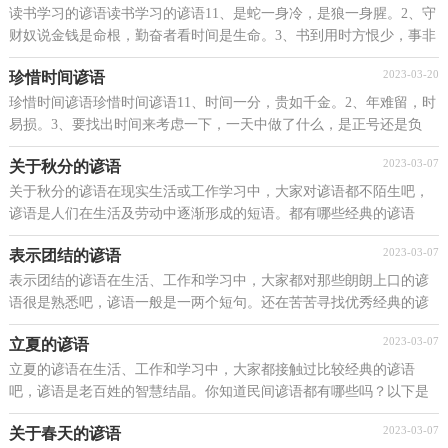
读书学习的谚语读书学习的谚语11、是蛇一身冷，是狼一身腥。2、守
财奴说金钱是命根，勤奋者看时间是生命。3、书到用时方恨少，事非
经过不知难。4、书读百遍，其义自见。5、书籍备而...
2023-03-20
珍惜时间谚语
珍惜时间谚语珍惜时间谚语11、时间一分，贵如千金。2、年难留，时
易损。3、要找出时间来考虑一下，一天中做了什么，是正号还是负
号。4、时间是一笔贷款，即使再守信用的借贷者也还不...
2023-03-07
关于秋分的谚语
关于秋分的谚语在现实生活或工作学习中，大家对谚语都不陌生吧，
谚语是人们在生活及劳动中逐渐形成的短语。都有哪些经典的谚语
呢？以下是小编为大家收集的关于秋分的`谚语，欢迎大...
2023-03-07
表示团结的谚语
表示团结的谚语在生活、工作和学习中，大家都对那些朗朗上口的谚
语很是熟悉吧，谚语一般是一两个短句。还在苦苦寻找优秀经典的谚
语吗？下面是小编整理的表示团结的谚语，仅供参考，大...
2023-03-07
立夏的谚语
立夏的谚语在生活、工作和学习中，大家都接触过比较经典的谚语
吧，谚语是老百姓的智慧结晶。你知道民间谚语都有哪些吗？以下是
小编为大家收集的立夏的谚语，仅供参考，欢迎大家阅读。...
2023-03-07
关于春天的谚语