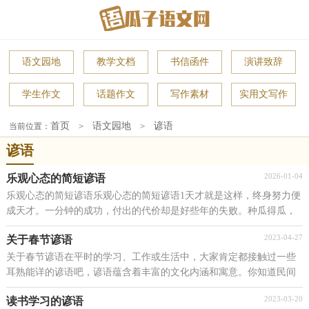
语文园地
教学文档
书信函件
演讲致辞
学生作文
话题作文
写作素材
实用文写作
首页
语文园地
谚语
当前位置：
>
>
谚语
2026-01-04
乐观心态的简短谚语
乐观心态的简短谚语乐观心态的简短谚语1天才就是这样，终身努力便
成天才。一分钟的成功，付出的代价却是好些年的失败。种瓜得瓜，
种豆得豆。大胆是取得进步所付出的代价。春种一...
2023-04-27
关于春节谚语
关于春节谚语在平时的学习、工作或生活中，大家肯定都接触过一些
耳熟能详的谚语吧，谚语蕴含着丰富的文化内涵和寓意。你知道民间
谚语都有哪些吗？以下是小编整理的关于春节谚语，欢...
2023-03-20
读书学习的谚语